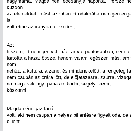
nagymama, Magda néni édesanyja naponta. Persze ne
küzdeni
az elemekkel, mást azonban birodalmába nemigen enge
is
volt ebbe az irányba tülekedés;
Azt
hiszem, itt nemigen volt ház tartva, pontosabban, nem a
tartotta a házat össze, hanem valami egészen más, ami
nem
nehéz: a kultúra, a zene, és mindenekelőtt: a rengeteg ta
nem csupán az órára jött, de előjátszásra, zsúrra, vizsga 
no meg csak úgy; panaszolkodni, segélyt kérni,
köszönni.
Magda néni igaz tanár
volt, aki nem csupán a helyes billentésre figyelt oda, de a
billent.