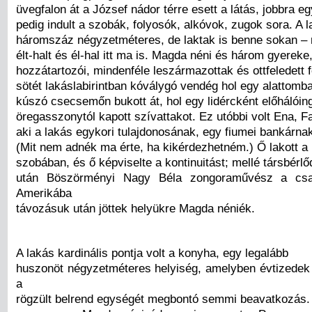
üvegfalon át a József nádor térre esett a látás, jobbra egy
pedig indult a szobák, folyosók, alkóvok, zugok sora. A l
háromszáz négyzetméteres, de laktak is benne sokan 
élt-halt és él-hal itt ma is. Magda néni és három gyereke
hozzátartozói, mindenféle leszármazottak és ottfeledett 
sötét lakáslabirintban kóválygó vendég hol egy alattomba
kúszó csecsemőn bukott át, hol egy lidércként előhálóin
öregasszonytól kapott szívattakot. Ez utóbbi volt Ena, 
aki a lakás egykori tulajdonosának, egy fiumei bankárnak
(Mit nem adnék ma érte, ha kikérdezhetném.) Ő lakott a
szobában, és ő képviselte a kontinuitást; mellé társbérlő
után Böszörményi Nagy Béla zongoraművész a csal
Amerikába
távozásuk után jöttek helyükre Magda néniék.
A lakás kardinális pontja volt a konyha, egy legalább
huszonöt négyzetméteres helyiség, amelyben évtizedek 
a
rögzült belrend egységét megbontó semmi beavatkozás. I