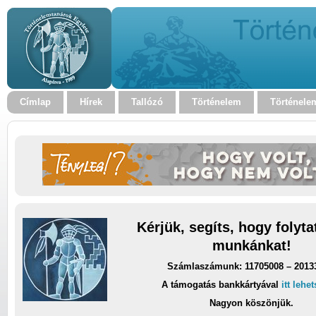
Címlap
Hírek
Tallózó
Történelem
Történele
Kérjük, segíts, hogy folyt
munkánkat!
Számlaszámunk: 11705008 – 2013
A támogatás bankkártyával
itt lehe
Nagyon köszönjük.