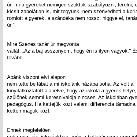
úr, mi a gyereket nemigen szoktuk szabályozni, terelni, e
kicsit zabolátlan is, mit tegyünk, nem szenvedheti a kor
romlott a gyerek, a szándéka nem rossz, higgye el, taná
úr.”
Mire Szenes tanár úr megvonta
vállát. „Az a baj asszonyom, hogy én is ilyen vagyok.” És
tovább.
Apánk viszont elvi alapon
nem tette be lábát a mi iskolánk házába soha. Az volt a
kinyilatkoztatott alapelve, hogy az iskola a gyerek helye
szülőnek semmi keresnivalója nincsen. Az iskolában gy
pedagógus. Ha kettejük közt valami differencia támadna, 
ketten maguk közt.
Ennek megfelelően
soha nem járt iskolánkban, még a ballagásomra sem jöt