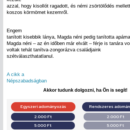
azzal, hogy kisollót ragadott, és némi zsörtölődés mellet
koszos körmömet kezemről.
Engem
tanított kisebbik lánya, Magda néni pedig tanította apáma
Magda néni – az én időben már elvált – férje is tanára vo
voltak tehát tanítva-zongorázva családjaink
szétválaszthatatlanul.
A cikk a
Népszabadságban
Akkor tudunk dolgozni, ha Ön is segít!