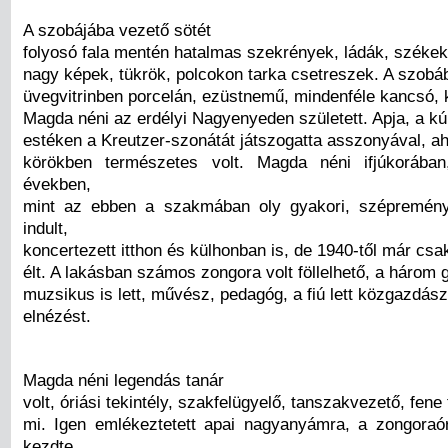
A szobájába vezető sötét
folyosó fala mentén hatalmas szekrények, ládák, székek á
nagy képek, tükrök, polcokon tarka csetreszek. A szobá
üvegvitrinben porcelán, ezüstnemű, mindenféle kancsó, k
Magda néni az erdélyi Nagyenyeden született. Apja, a kúri
estéken a Kreutzer-szonátát játszogatta asszonyával, ah
körökben természetes volt. Magda néni ifjúkorába
években,
mint az ebben a szakmában oly gyakori, szépremény
indult,
koncertezett itthon és külhonban is, de 1940-től már csa
élt. A lakásban számos zongora volt föllelhető, a három 
muzsikus is lett, művész, pedagóg, a fiú lett közgazdás
elnézést.
Magda néni legendás tanár
volt, óriási tekintély, szakfelügyelő, tanszakvezető, fene
mi. Igen emlékeztetett apai nagyanyámra, a zongora
kezdte