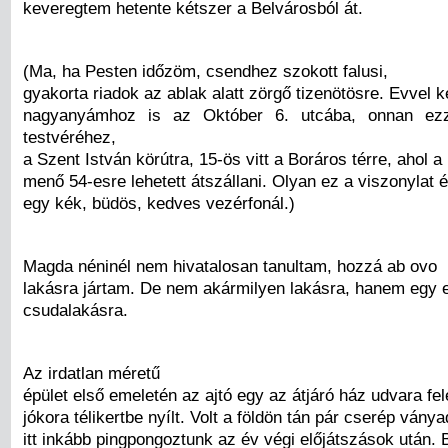
keveregtem hetente kétszer a Belvárosból át.
(Ma, ha Pesten időzöm, csendhez szokott falusi,
gyakorta riadok az ablak alatt zörgő tizenötösre. Evvel k
nagyanyámhoz is az Október 6. utcába, onnan ez
testvéréhez,
a Szent István körútra, 15-ös vitt a Boráros térre, ahol a
menő 54-esre lehetett átszállani. Olyan ez a viszonylat 
egy kék, büdös, kedves vezérfonál.)
Magda néninél nem hivatalosan tanultam, hozzá ab ovo
lakásra jártam. De nem akármilyen lakásra, hanem egy e
csudalakásra.
Az irdatlan méretű
épület első emeletén az ajtó egy az átjáró ház udvara fele
jókora télikertbe nyílt. Volt a földön tán pár cserép ványa
itt inkább pingpongoztunk az év végi előjátszások után. 