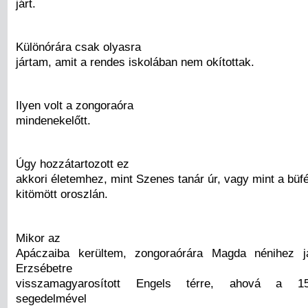
járt.
Különórára csak olyasra
jártam, amit a rendes iskolában nem okítottak.
Ilyen volt a zongoraóra
mindenekelőtt.
Úgy hozzátartozott ez
akkori életemhez, mint Szenes tanár úr, vagy mint a büfé
kitömött oroszlán.
Mikor az
Apáczaiba kerültem, zongoraórára Magda nénihez 
Erzsébetre
visszamagyarosított Engels térre, ahová a 1
segedelmével