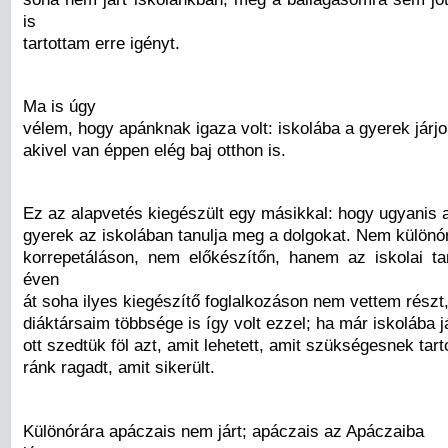
is
tartottam erre igényt.
Ma is úgy
vélem, hogy apánknak igaza volt: iskolába a gyerek járjo
akivel van éppen elég baj otthon is.
Ez az alapvetés kiegészült egy másikkal: hogy ugyanis 
gyerek az iskolában tanulja meg a dolgokat. Nem külön
korrepetáláson, nem előkészítőn, hanem az iskolai ta
éven
át soha ilyes kiegészítő foglalkozáson nem vettem részt,
diáktársaim többsége is így volt ezzel; ha már iskolába j
ott szedtük föl azt, amit lehetett, amit szükségesnek tart
ránk ragadt, amit sikerült.
Különórára apáczais nem járt; apáczais az Apáczaiba