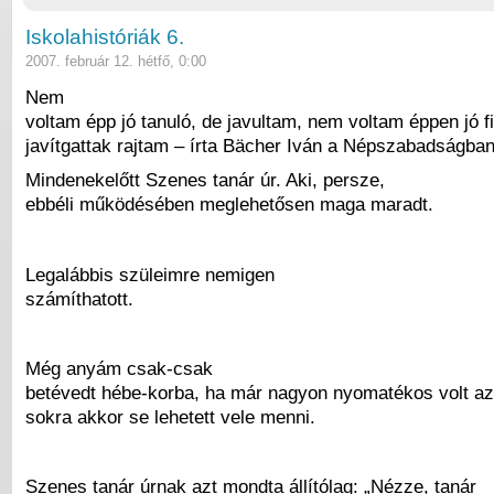
Iskolahistóriák 6.
2007. február 12. hétfő, 0:00
Nem
voltam épp jó tanuló, de javultam, nem voltam éppen jó f
javítgattak rajtam – írta Bächer Iván a Népszabadságban
Mindenekelőtt Szenes tanár úr. Aki, persze,
ebbéli működésében meglehetősen maga maradt.
Legalábbis szüleimre nemigen
számíthatott.
Még anyám csak-csak
betévedt hébe-korba, ha már nagyon nyomatékos volt az 
sokra akkor se lehetett vele menni.
Szenes tanár úrnak azt mondta állítólag: „Nézze, tanár