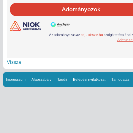
Vissza
Impresszum
Alapszabály
Tagdíj
Belépési nyilatkozat
Támogatás