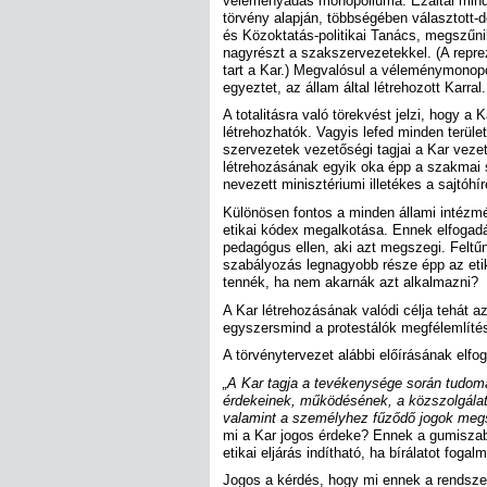
véleményadás monopóliuma. Ezáltal mind
törvény alapján, többségében választott-
és Közoktatás-politikai Tanács, megszűn
nagyrészt a szakszervezetekkel. (A repr
tart a Kar.) Megvalósul a véleménymonopó
egyeztet, az állam által létrehozott Karr
A totalitásra való törekvést jelzi, hogy a
létrehozhatók. Vagyis lefed minden terület
szervezetek vezetőségi tagjai a Kar vez
létrehozásának egyik oka épp a szakmai 
nevezett minisztériumi illetékes a sajtóhíre
Különösen fontos a minden állami intézm
etikai kódex megalkotása. Ennek elfogadása
pedagógus ellen, aki azt megszegi. Felt
szabályozás legnagyobb része épp az etika
tennék, ha nem akarnák azt alkalmazni?
A Kar létrehozásának valódi célja tehát 
egyszersmind a protestálók megfélemlítése
A törvénytervezet alábbi előírásának elfo
„A Kar tagja a tevékenysége során tudomá
érdekeinek, működésének, a közszolgála
valamint a személyhez fűződő jogok megs
mi a Kar jogos érdeke? Ennek a gumiszab
etikai eljárás indítható, ha bírálatot foga
Jogos a kérdés, hogy mi ennek a rendsze