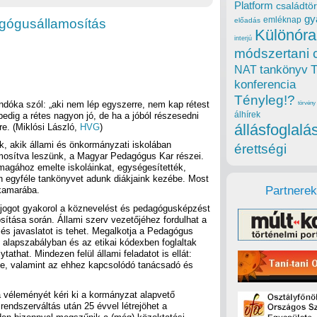
Platform
családtör
gy
emléknap
agógusállamosítás
előadás
Különóra
interjú
módszertani 
tankönyv
NAT
konferencia
Tényleg!?
óka szól: „aki nem lép egyszerre, nem kap rétest
törvény
álhírek
 pedig a rétes nagyon jó, de ha a jóból részesedni
állásfoglalá
e. (Miklósi László,
HVG
)
, akik állami és önkormányzati iskolában
érettségi
mosítva leszünk, a Magyar Pedagógus Kar részei.
 magához emelte iskoláinkat, egységesítették,
n egyféle tankönyvet adunk diákjaink kezébe. Most
Partnerek
 kamarába.
ogot gyakorol a köznevelést és pedagógusképzést
ítása során. Állami szerv vezetőjéhez fordulhat a
 és javaslatot is tehet. Megalkotja a Pedagógus
 alapszabályban és az etikai kódexben foglaltak
ytathat. Mindezen felül állami feladatot is ellát:
se, valamint az ehhez kapcsolódó tanácsadó és
 véleményét kéri ki a kormányzat alapvető
endszerváltás után 25 évvel létrejöhet a