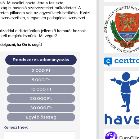
ó. Mussolini hozta létre a fasiszta
ág is hasonló szervezeteket működtetett. A
zetes pillanata volt az egyesületek betiltása. Kvázi
akszervezetben, s egyetlen pedagógiai szervezet
zaddal a diktatúrákra jellemző kamarát hoznak
 kell megkérdeznünk: Mi végre?
olgozni, ha Ön is segít!