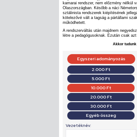
kamarai rendszer, nem előzmény nélkül val
Olaszországban. Később a náci Németorsz
sztálinista rendszerek kiépítésének jelleg
kötelezővé vált a tagság a pártállami sz
működhetett.
A rendszerváltás után majdnem negyedszá
létre a pedagógusoknak. Ezután csak azt
Akkor tudunk d