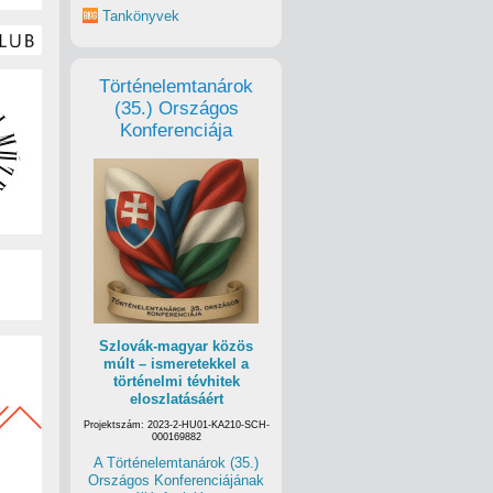
Tankönyvek
Történelemtanárok
(35.) Országos
Konferenciája
Szlovák-magyar közös
múlt – ismeretekkel a
történelmi tévhitek
eloszlatásáért
Projektszám: 2023-2-HU01-KA210-SCH-
000169882
A Történelemtanárok (35.)
Országos Konferenciájának