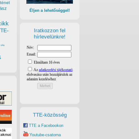
ténet
ász
Éljen a lehetőséggel!
cikk
Iratkozzon fel
TTE-
hírlevelünkre!
vita
s
TTE-közösség
TTE a Facebookon
Youtube-csatorna