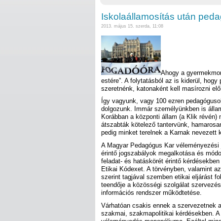
Iskolaállamosítás után ped
2013. május 15. szerda, 11:08
Ahogy a gyermekmond
estére”. A folytatásból az is kiderül, hogy
szeretnénk, katonaként kell masírozni előr
Így vagyunk, vagy 100 ezren pedagógusok
dolgozunk. Immár személyünkben is álla
Korábban a központi állam (a Klik révén)
átszabták kötelező tantervünk, hamarosa
pedig minket terelnek a Karnak nevezett
A Magyar Pedagógus Kar véleményezési j
érintő jogszabályok megalkotása és módos
feladat- és hatáskörét érintő kérdésekben
Etikai Kódexet. A törvényben, valamint az
szerint tagjával szemben etikai eljárást fol
teendője a közösségi szolgálat szervezé
információs rendszer működtetése.
Várhatóan csakis ennek a szervezetnek a
szakmai, szakmapolitikai kérdésekben. A r