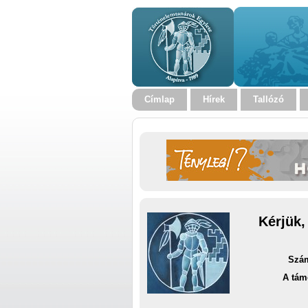
Címlap
Hírek
Tallózó
Kérjük,
Szám
A tám