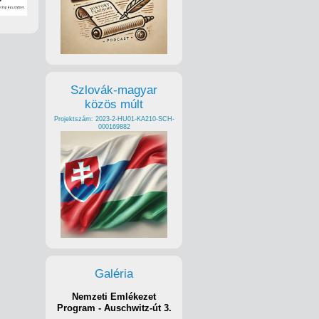
Szlovák-magyar
közös múlt
Projektszám: 2023-2-HU01-KA210-SCH-
000169882
Galéria
Nemzeti Emlékezet
Program - Auschwitz-út 3.