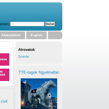
eresés:
Adatvédelem
English
Alrovatok
Szemle
TTE-tagok figyelmébe:
civil