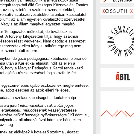
en bizonnyal megszűnik a (még) közoktatási
delegált tagokból álló Országos Köznevelési Tanács
ik az egyeztetés a szakmai szervezetekkel,
ezentatív szakszervezetekkel azonban kapcsolatot
lium: az állam egyetlen kiválasztott szervezettel
al. Vagyis az állam magával egyeztet magáról.
 Kar 16 tagozatot működtet, de továbbiak is
et. A törvény kifejezetten tiltja, hogy szakmai
etésében részt vegyenek. Nem csoda: e szervezet
szervezetek ellen irányul, miként egy meg nem
k szerint utalt is erre.
ényben dolgozó pedagógusra kötelezően előírandó
 után a Kar etikai eljárást indít az ellen a
űnő, hogy a Magyar Pedagógus Karról rendelkező
i eljárás részletezésével foglalkozik. Miért
az egyszerre lépés újabb eszközének megteremtése,
, adott esetben az azok elleni fellépés.
gadása a szólásszabadságot is korlátozhatja:
sára jutott információkat csak a Kar jogos
t érdekeinek, működésének veszélyeztetése,
értése nélkül hozhatja nyilvánosságra.”
Ki dönti el,
álynak az alkalmazásával bármikor bárki ellen
lmaz meg.
rnek az előképe? A kötelező szakmai, ágazati