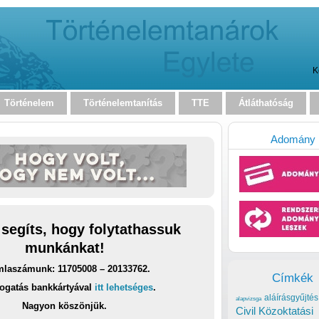
K
Történelem
Történelemtanítás
TTE
Átláthatóság
Adomány
 segíts, hogy folytathassuk
munkánkat!
laszámunk: 11705008 – 20133762.
Címkék
ogatás bankkártyával
itt lehetséges
.
aláírásgyűjtés
alapvizsga
Nagyon köszönjük.
Civil Közoktatási