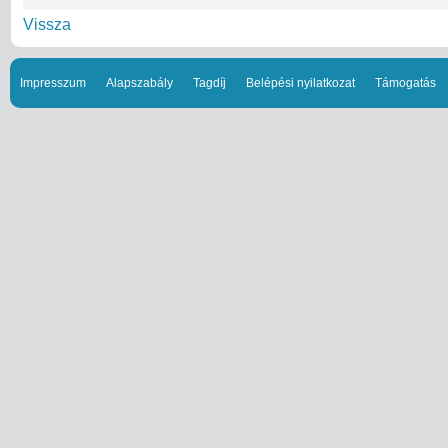
Vissza
Impresszum
Alapszabály
Tagdíj
Belépési nyilatkozat
Támogatás