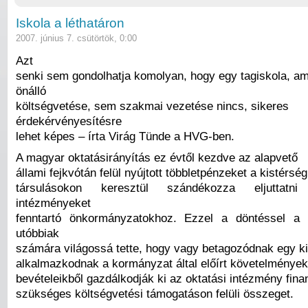
Iskola a léthatáron
2007. június 7. csütörtök, 0:00
Azt
senki sem gondolhatja komolyan, hogy egy tagiskola, a
önálló
költségvetése, sem szakmai vezetése nincs, sikeres
érdekérvényesítésre
lehet képes – írta Virág Tünde a HVG-ben.
A magyar oktatásirányítás ez évtől kezdve az alapvető
állami fejkvótán felül nyújtott többletpénzeket a kistérség
társulásokon keresztül szándékozza eljuttatn
intézményeket
fenntartó önkormányzatokhoz. Ezzel a döntéssel a
utóbbiak
számára világossá tette, hogy vagy betagozódnak egy ki
alkalmazkodnak a kormányzat által előírt követelmények
bevételeikből gazdálkodják ki az oktatási intézmény fin
szükséges költségvetési támogatáson felüli összeget.