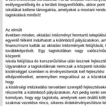
esélyegyenlőség és a területi kiegyenlítődés, akkor pont
iskolákat kellene támogatnia, amelyeket a mostani rend
tagiskolává minősít!
Az elmúlt
években minden, oktatási intézményt fenntartó települé
egyenlő félként indulhatott a különböző pályázatokon, am
finanszírozni tudták az oktatási intézmények felújítását,
továbbképzését. Egy tagiskolában nagy valószínű
központi
iskola felújítása és korszerűsítése után lesznek fejleszt
Ugyanakkor a tagiskoláknak nemcsak a központi iskoláv
kistérséggel szemben is érvényesíteniük kell fejlesztési
elképzeléseiket, amennyiben megvalósul az a közoktat
hogy
a kistérségi intézkedési tervekben szereplő fejlesztések
részesítik a különböző pályázatokon. Azt pedig senki se
komolyan, hogy egy tagiskola, amelynek sem önálló köl
szakmai vezetése nincs, sikeres érdekérvényesítésre le