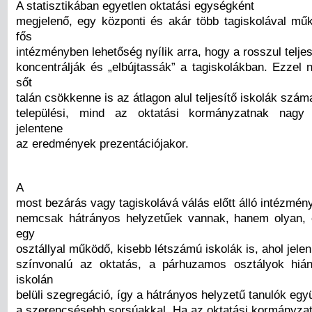
A statisztikában egyetlen oktatási egységként
megjelenő, egy központi és akár több tagiskolával mű
fős
intézményben lehetőség nyílik arra, hogy a rosszul teljes
koncentrálják és „elbújtassák” a tagiskolákban. Ezzel
sőt
talán csökkenne is az átlagon alul teljesítő iskolák szá
települési, mind az oktatási kormányzatnak nagy
jelentene
az eredmények prezentációjakor.
A
most bezárás vagy tagiskolává válás előtt álló intézmén
nemcsak hátrányos helyzetűek vannak, hanem olyan, 
egy
osztállyal működő, kisebb létszámú iskolák is, ahol jel
színvonalú az oktatás, a párhuzamos osztályok hián
iskolán
belüli szegregáció, így a hátrányos helyzetű tanulók egy
a szerencsésebb sorsúakkal. Ha az oktatási kormányzat