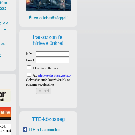
ténet
ász
Éljen a lehetőséggel!
cikk
TTE-
Iratkozzon fel
hírlevelünkre!
vita
s
TTE-közösség
TTE a Facebookon