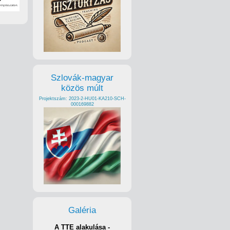
Szlovák-magyar
közös múlt
Projektszám: 2023-2-HU01-KA210-SCH-
000169882
Galéria
A TTE alakulása -