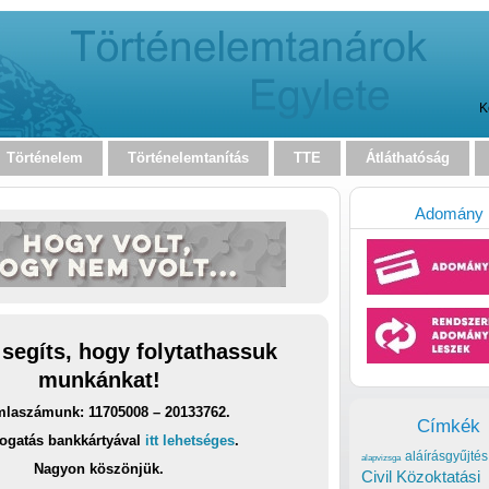
K
Történelem
Történelemtanítás
TTE
Átláthatóság
Adomány
 segíts, hogy folytathassuk
munkánkat!
laszámunk: 11705008 – 20133762.
Címkék
ogatás bankkártyával
itt lehetséges
.
aláírásgyűjtés
alapvizsga
Nagyon köszönjük.
Civil Közoktatási