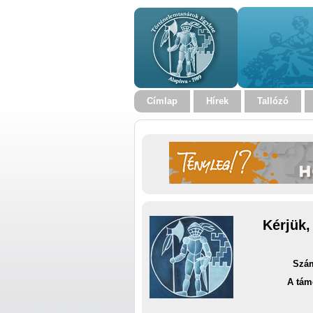
Címlap
Hírek
Tallózó
Kérjük,
Szám
A tám