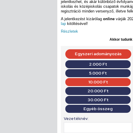
jelentkezhet, és akár különböző évfolyamo
iskolás és középiskolás csapatok munkáját
regisztráció minden versenyző, illetve fe
A jelentkezést kizárólag
online
várják 20
lap
kitöltésével!
Részletek
Akkor tudunk d