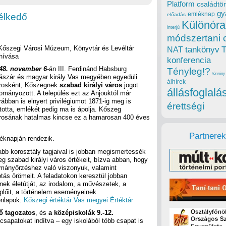
Platform
családtör
gy
emléknap
télkedő
előadás
Különóra
interjú
módszertani 
Kőszegi Városi Múzeum, Könyvtár és Levéltár
tankönyv
NAT
lhívása
konferencia
48. november 6
-án III. Ferdinánd Habsburg
Tényleg!?
törvény
ászár és magyar király Vas megyében egyedüli
álhírek
rosként, Kőszegnek
szabad királyi város
jogot
állásfoglalá
ományozott. A település ezt az Anjouktól már
rábban is elnyert privilégiumot 1871-ig meg is
érettségi
rtotta, emlékét pedig ma is ápolja. Kőszeg
rosának hatalmas kincse ez a hamarosan 400 éves
Partnerek
éknapján rendezik.
labb korosztály tagjaival is jobban megismertessék
 szabad királyi város értékeit, bízva abban, hogy
yományőrzéshez való viszonyuk, valamint
tás örömeit. A feladatokon keresztül jobban
ek életútját, az irodalom, a művészetek, a
plőit, a történelem eseményeinek
honlapok:
Kőszegi értéktár
Vas megyei Értéktár
ső tagozatos
, és
a középiskolák 9.-12.
 csapatokat indítva – egy iskolából több csapat is