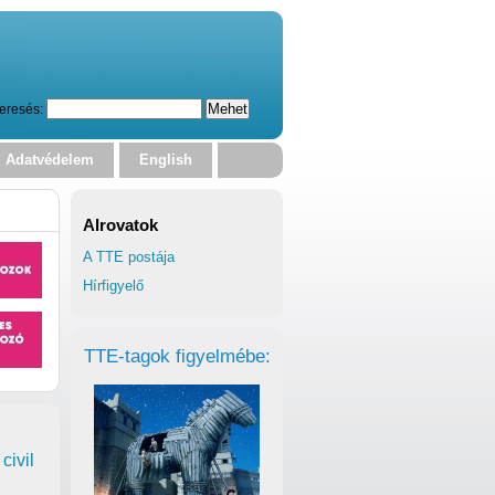
eresés:
Adatvédelem
English
Alrovatok
A TTE postája
Hírfigyelő
TTE-tagok figyelmébe:
civil