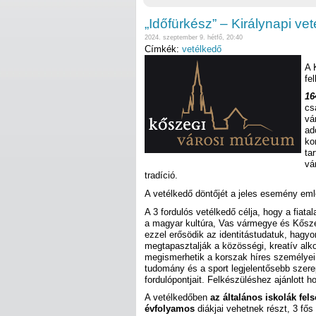
„Időfürkész” – Királynapi ve
2024. szeptember 9. hétfő, 20:40
Címkék:
vetélkedő
A 
fe
16
cs
vá
ad
ko
ta
vá
tradíció.
A vetélkedő döntőjét a jeles esemény eml
A 3 fordulós vetélkedő célja, hogy a fiata
a magyar kultúra, Vas vármegye és Kőszeg
ezzel erősödik az identitástudatuk, hag
megtapasztalják a közösségi, kreatív alko
megismerhetik a korszak híres személyein
tudomány és a sport legjelentősebb szere
fordulópontjait. Felkészüléshez ajánlott 
A vetélkedőben
az általános iskolák fel
évfolyamos
diákjai vehetnek részt, 3 fős