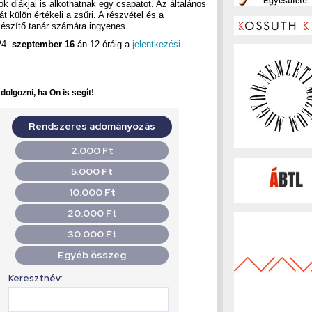
k diákjai is alkothatnak egy csapatot. Az általános
 külön értékeli a zsűri. A részvétel és a
lkészítő tanár számára ingyenes.
24.
szeptember 16
-án 12 óráig a
jelentkezési
olgozni, ha Ön is segít!