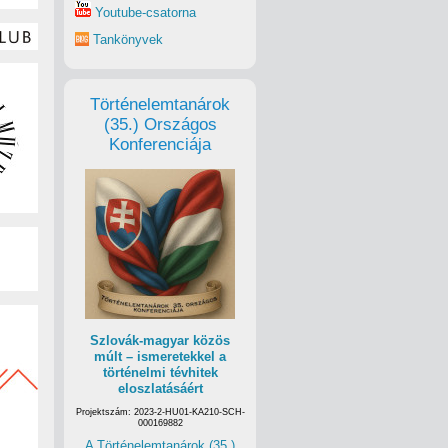
Youtube-csatorna
Tankönyvek
Történelemtanárok
(35.) Országos
Konferenciája
Szlovák-magyar közös
múlt – ismeretekkel a
történelmi tévhitek
eloszlatásáért
Projektszám: 2023-2-HU01-KA210-SCH-
000169882
A Történelemtanárok (35.)