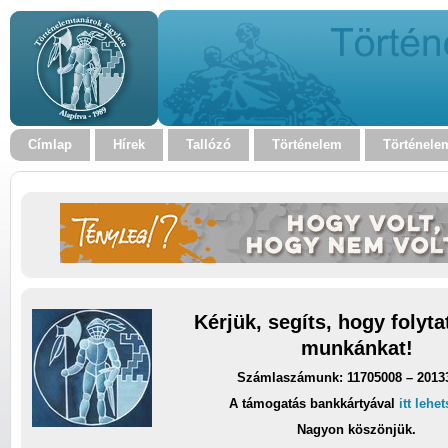
Címlap
Hírek
Tallózó
Történelem
Történele
Kérjük, segíts, hogy folyt
munkánkat!
Számlaszámunk: 11705008 – 2013
A támogatás bankkártyával
itt lehe
Nagyon köszönjük.