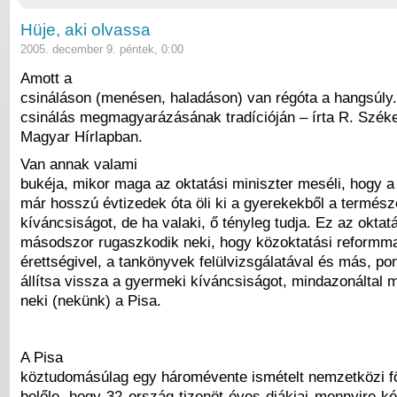
Hüje, aki olvassa
2005. december 9. péntek, 0:00
Amott a
csináláson (menésen, haladáson) van régóta a hangsúly
csinálás megmagyarázásának tradícióján – írta R. Széke
Magyar Hírlapban.
Van annak valami
bukéja, mikor maga az oktatási miniszter meséli, hogy a
már hosszú évtizedek óta öli ki a gyerekekből a termész
kíváncsiságot, de ha valaki, ő tényleg tudja. Ez az oktat
másodszor rugaszkodik neki, hogy közoktatási reformmal
érettségivel, a tankönyvek felülvizsgálatával és más, p
állítsa vissza a gyermeki kíváncsiságot, mindazonáltal m
neki (nekünk) a Pisa.
A Pisa
köztudomásúlag egy háromévente ismételt nemzetközi fö
belőle, hogy 32 ország tizenöt éves diákjai mennyire ké