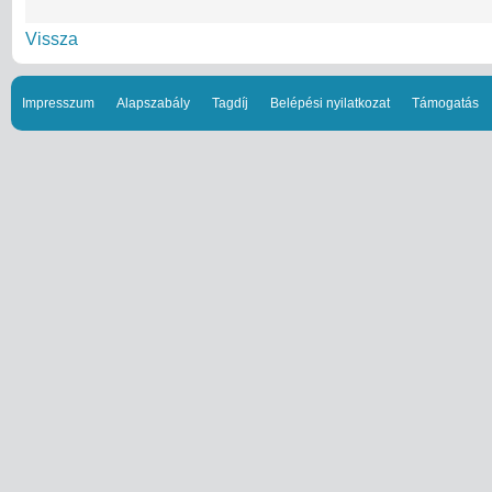
Vissza
Impresszum
Alapszabály
Tagdíj
Belépési nyilatkozat
Támogatás