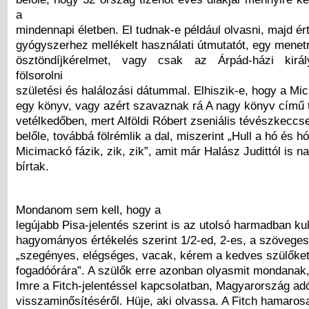
a
mindennapi életben. El tudnak-e például olvasni, majd ér
gyógyszerhez mellékelt használati útmutatót, egy menet
ösztöndíjkérelmet, vagy csak az Árpád-házi kirá
fölsorolni
születési és halálozási dátummal. Elhiszik-e, hogy a Mi
egy könyv, vagy azért szavaznak rá A nagy könyv című t
vetélkedőben, mert Alföldi Róbert zseniális tévészkeccse
belőle, továbbá fölrémlik a dal, miszerint „Hull a hó és hó
Micimackó fázik, zik, zik”, amit már Halász Judittól is n
bírtak.
Mondanom sem kell, hogy a
legújabb Pisa-jelentés szerint is az utolsó harmadban ku
hagyományos értékelés szerint 1/2-ed, 2-es, a szöveges
„szegényes, elégséges, vacak, kérem a kedves szülőket
fogadóórára”. A szülők erre azonban olyasmit mondanak
Imre a Fitch-jelentéssel kapcsolatban, Magyarország ad
visszaminősítéséről. Hüje, aki olvassa. A Fitch hamaros