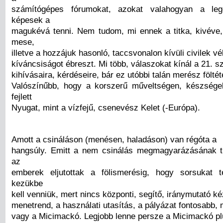
számítógépes fórumokat, azokat valahogyan a leg
képesek a
magukévá tenni. Nem tudom, mi ennek a titka, kivéve,
mese,
illetve a hozzájuk hasonló, taccsvonalon kívüli civilek 
kíváncsiságot ébreszt. Mi több, válaszokat kínál a 21. 
kihívásaira, kérdéseire, bár ez utóbbi talán merész föltét
Valószínűbb, hogy a korszerű műveltségen, készsége
fejlett
Nyugat, mint a vízfejű, csenevész Kelet (-Európa).
Amott a csináláson (menésen, haladáson) van régóta a
hangsúly. Emitt a nem csinálás megmagyarázásának tr
az
emberek eljutottak a fölismerésig, hogy sorsukat t
kezükbe
kell venniük, mert nincs központi, segítő, iránymutató kéz
menetrend, a használati utasítás, a pályázat fontosabb, 
vagy a Micimackó. Legjobb lenne persze a Micimackó pl