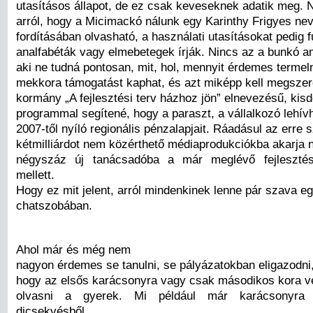
utasításos állapot, de ez csak keveseknek adatik meg.
arról, hogy a Micimackó nálunk egy Karinthy Frigyes ne
fordításában olvasható, a használati utasításokat pedig f
analfabéták vagy elmebetegek írják. Nincs az a bunkó am
aki ne tudná pontosan, mit, hol, mennyit érdemes termel
mekkora támogatást kaphat, és azt miképp kell megszer
kormány „A fejlesztési terv házhoz jön” elnevezésű, kis
programmal segítené, hogy a paraszt, a vállalkozó lehív
2007-től nyíló regionális pénzalapjait. Ráadásul az erre 
kétmilliárdot nem közérthető médiaprodukciókba akarja
négyszáz új tanácsadóba a már meglévő fejleszté
mellett.
Hogy ez mit jelent, arról mindenkinek lenne pár szava e
chatszobában.
Ahol már és még nem
nagyon érdemes se tanulni, se pályázatokban eligazodni,
hogy az elsős karácsonyra vagy csak másodikos kora v
olvasni a gyerek. Mi például már karácsonyra
dicsekvésből