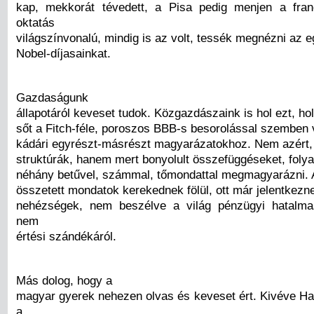
kap, mekkorát tévedett, a Pisa pedig menjen a fra
oktatás
világszínvonalú, mindig is az volt, tessék megnézni az e
Nobel-díjasainkat.
Gazdaságunk
állapotáról keveset tudok. Közgazdászaink is hol ezt, h
sőt a Fitch-féle, poroszos BBB-s besorolással szemben 
kádári egyrészt-másrészt magyarázatokhoz. Nem azért, 
struktúrák, hanem mert bonyolult összefüggéseket, foly
néhány betűvel, számmal, tőmondattal megmagyarázni. A
összetett mondatok kerekednek fölül, ott már jelentkezn
nehézségek, nem beszélve a világ pénzügyi hatalm
nem
értési szándékáról.
Más dolog, hogy a
magyar gyerek nehezen olvas és keveset ért. Kivéve Har
a