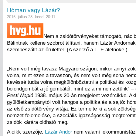
Hóman vagy Lázár?
2015. július 28. kedd, 20:11
Nem a zsidótörvényeket támogató, náci
Bálintnak kellene szobrot állítani, hanem Lázár Andornak
szembeszállt az őrülettel. (A szerző a TTE alelnöke.)
„Nem volt még tavasz Magyarországon, mikor annyi zölds
volna, mint ezen a tavaszon, és nem volt még soha nem
kevéssé tudta volna megkülönböztetni a politikai és köz
bolondgombát a jó gombától, mint ez a mi nemzetünk” – 
Pesti Napló
1938. május 20-án megjelent vezércikke. Ak
gyűlöletkampánytól volt hangos a politika és a sajtó: hón
az első zsidótörvény vitája. Ez termelte ki a sok zöldség
nemzet felemelése, a szociális igazságosság megteremt
zsidók kárára oldható meg.
A cikk szerzője,
Lázár Andor
nem valami lekommunistáz