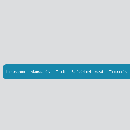
Impresszum
Alapszabály
Tagdíj
Belépési nyilatkozat
Támogatás