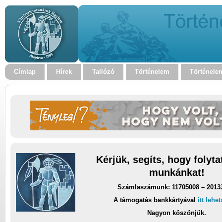
Címlap
Hírek
Tallózó
Történelem
Történele
Kérjük, segíts, hogy folyt
munkánkat!
Számlaszámunk: 11705008 – 2013
A támogatás bankkártyával
itt lehe
Nagyon köszönjük.