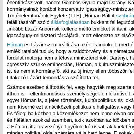
éhenfirkász volt, hanem Gömbös Gyula majd Darányi K
kormányainak korábbi konzervatív igazságügy-miniszter
Történelemtanárok Egylete (TTE) „Hóman Bálint
szobrá
felállításáról” szóló
állásfoglalásában
bukkant fel legutób
„inkább Lázár Andornak kellene méltó emléket állítani, a
igazságügy-miniszteri tárcájáról, mert ellenezte az első 
Hóman
és Lázár szembeállítása azért is indokolt, mert 
emlékirataiból tudjuk, hogy a zsidótörvény és a németbará
fordulat motorja nem a tétova miniszterelnök, Darányi, 
agresszív szürke eminenciás, Hóman, a kultuszminiszter 
is, és nem a kormányfő, aki az új irány ellen többször fe
tiltakozó Lázárt lemondásra szólította fel.
Számos esetben állították fel, vagy hagyták meg szerte 
itthon is – ellentmondásos személyiségek emlékműveit.
egyet Hóman is, a jeles történész, kultúrpolitikus és loká
nem kísérné ezt a náciközeli politikus elhallgatása vag
És főleg: ha közben a közemlékezet nem lenne olyan or
és hálátlan azokkal szemben, akik azokban az időkben 
a Hóman által is vezényelt gyűlöletkórussal; akiknek t
minden politikai oldal számára vállalható lenne. E sokak