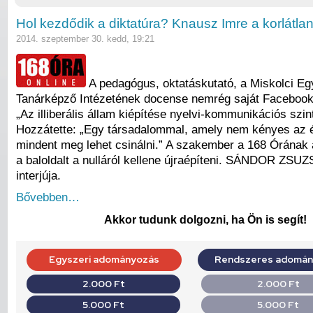
Hol kezdődik a diktatúra? Knausz Imre a korlátla
2014. szeptember 30. kedd, 19:21
A pedagógus, oktatáskutató, a Miskolci E
Tanárképző Intézetének docense nemrég saját Facebook-
„Az illiberális állam kiépítése nyelvi-kommunikációs szint
Hozzátette: „Egy társadalommal, amely nem kényes az é
mindent meg lehet csinálni.” A szakember a 168 Órának a
a baloldalt a nulláról kellene újraépíteni. SÁNDOR ZS
interjúja.
Bővebben…
Akkor tudunk dolgozni, ha Ön is segít!