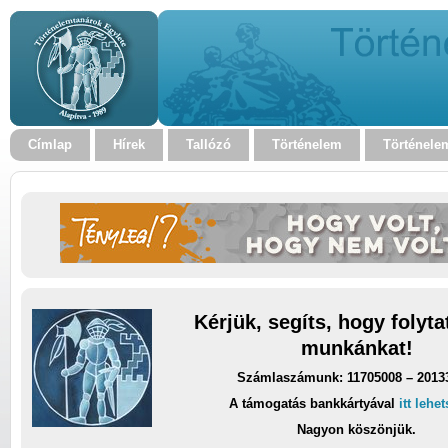
Címlap
Hírek
Tallózó
Történelem
Történele
Kérjük, segíts, hogy folyt
munkánkat!
Számlaszámunk: 11705008 – 2013
A támogatás bankkártyával
itt lehe
Nagyon köszönjük.