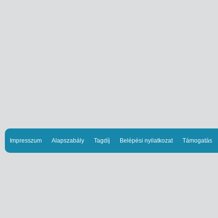
Impresszum
Alapszabály
Tagdíj
Belépési nyilatkozat
Támogatás