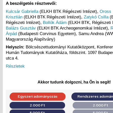
A beszélgetés résztvevői:
Kulcsár Gabriella
(ELKH BTK Régészeti Intézet),
Oross
Krisztián
(ELKH BTK Régészeti Intézet),
Zatykó Csilla
(
Régészeti Intézet),
Bollók Ádám
(ELKH BTK, Régészeti I
Balázs Gusztáv
(ELKH BTK Archeogenomikai Intézet),
R
Árpád
(Budapesti Corvinus Egyetem), Samu Andrea (W
Magyarország Alapítvány)
Helyszín:
Bölcsészettudományi Kutatóközpont, Konferen
Humán Tudományok Kutatóháza, földszint. 1097 Budape
utca 4.
Részletek
Akkor tudunk dolgozni, ha Ön is segít!