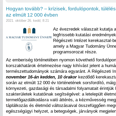
Hogyan tovább? – krízisek, fordulópontok, túlélési
az elmúlt 12 000 évben
2021. október 26. kedd, 8:21
Az évezredek válaszait kutatja 
legfrissebb kutatási eredmények
Régészeti Intézet kerekasztal-b
amely a Magyar Tudomány Ünn
programsorozat része.
Az emberiség történetében nyomon követhető fordulópon
korszakhatárok értelmezése nagy kihívást jelent a humán
természettudományok számára egyaránt. A Régészeti I
november 16-án kedden, 10 órakor
kezdődő kerekaszta
során az elmúlt 12 000 év történetének sorsfordító, máig
környezeti, gazdasági és társadalmi folyamatait érintjük
szakterületek kutatóinak segítségével: a letelepült életm
termelőgazdálkodásra való áttérés, a kézművesség megj
táplálkozás és életmód változásaival összefüggően meg
egészségügyi helyzet, a betegségek, járványok megjele