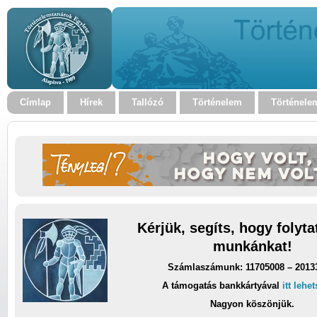
Címlap
Hírek
Tallózó
Történelem
Történele
Kérjük, segíts, hogy folyt
munkánkat!
Számlaszámunk: 11705008 – 2013
A támogatás bankkártyával
itt lehe
Nagyon köszönjük.