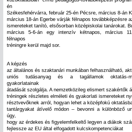
én
Székesfehérvárra, február 25-én Pécsre, március 8-án 
március 18-án Egerbe várják félnapos továbbképzésre a
ismereteket tanító, elsősorban középiskolai tanárokat. 
március 5-6-án egy intenzív kétnapos, március 1
félnapos
tréningre kerül majd sor.
A képzés
az általános és szaktanári munkában felhasználható, akt
uniós tudásanyag és a tagállamok oktatás-mó
gyakorlatainak
átadását szolgálja. A nemzetközileg elismert szakértők ált
tréningek részletes elméleti és gyakorlati ismereteket n
résztvevőknek arról, hogyan lehet a középfokú oktatásb
tantárgyakat átívelő módon – bevonni a különböző un
úgy,
hogy az érdekes és figyelemfelkeltő legyen a diákok sz
fejlessze az EU által elfogadott kulcskompetenciákat