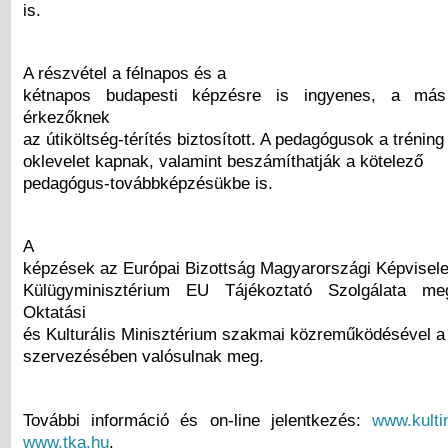
is.
A részvétel a félnapos és a
kétnapos budapesti képzésre is ingyenes, a más 
érkezőknek
az útiköltség-térítés biztosított. A pedagógusok a trénin
oklevelet kapnak, valamint beszámíthatják a kötelező
pedagógus-továbbképzésükbe is.
A
képzések az Európai Bizottság Magyarországi Képvisele
Külügyminisztérium EU Tájékoztató Szolgálata me
Oktatási
és Kulturális Minisztérium szakmai közreműködésével
szervezésében valósulnak meg.
További információ és on-line jelentkezés:
www.kulti
www.tka.hu
.