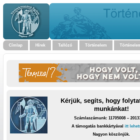
Címlap
Hírek
Tallózó
Történelem
Történele
Kérjük, segíts, hogy folyt
munkánkat!
Számlaszámunk: 11705008 – 2013
A támogatás bankkártyával
itt lehe
Nagyon köszönjük.