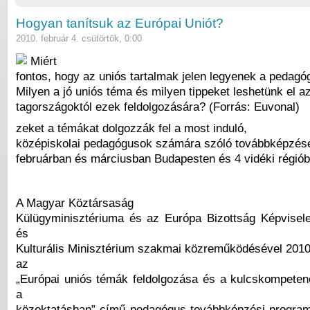
Hogyan tanítsuk az Európai Uniót?
2010. február 4. csütörtök, 0:00
Miért
fontos, hogy az uniós tartalmak jelen legyenek a pedag
Milyen a jó uniós téma és milyen tippeket leshetünk el a
tagországoktól ezek feldolgozására? (Forrás: Euvonal)
zeket a témákat dolgozzák fel a most induló,
középiskolai pedagógusok számára szóló továbbképzés
februárban és márciusban Budapesten és 4 vidéki régiób
A Magyar Köztársaság
Külügyminisztériuma és az Európa Bizottság Képvisele
és
Kulturális Minisztérium szakmai közreműködésével 2010
az
„Európai uniós témák feldolgozása és a kulcskompetenc
a
közoktatásban” című pedagógus-továbbképzési program