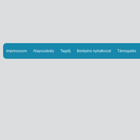
Impresszum
Alapszabály
Tagdíj
Belépési nyilatkozat
Támogatás