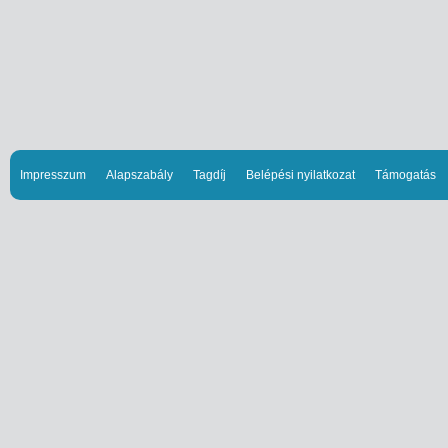
Impresszum
Alapszabály
Tagdíj
Belépési nyilatkozat
Támogatás