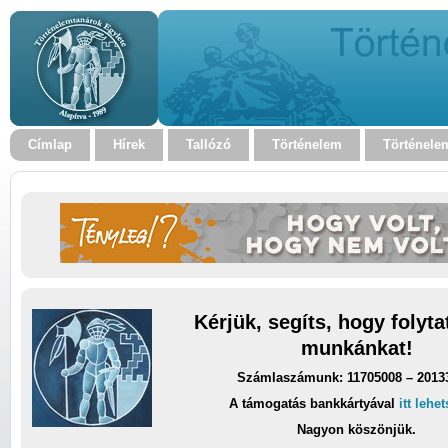
Címlap
Hírek
Tallózó
Történelem
Történele
Kérjük, segíts, hogy folyt
munkánkat!
Számlaszámunk: 11705008 – 2013
A támogatás bankkártyával
itt lehe
Nagyon köszönjük.