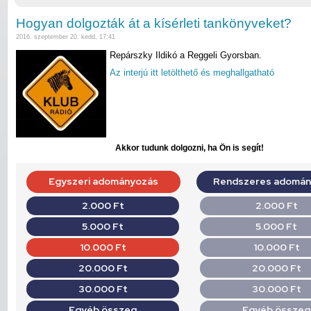
Hogyan dolgozták át a kísérleti tankönyveket?
2016. szeptember 20. kedd, 17:41
Repárszky Ildikó a Reggeli Gyorsban.
Az interjú itt letölthető és meghallgatható
Akkor tudunk dolgozni, ha Ön is segít!