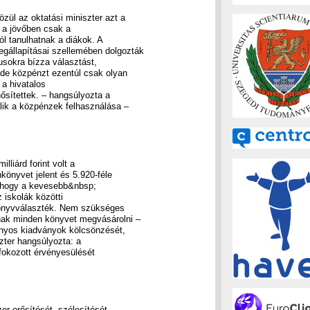
zül az oktatási miniszter azt a
 a jövőben csak a
l tanulhatnak a diákok. A
gállapításai szellemében dolgozták
usokra bízza választást,
 de közpénzt ezentúl csak olyan
 a hivatalos
sítettek. – hangsúlyozta a
lik a közpénzek felhasználása –
lliárd forint volt a
könyvet jelent és 5.920-féle
az, hogy a kevesebb&nbsp;
 iskolák közötti
ankönyvválaszték. Nem szükséges
ak minden könyvet megvásárolni –
onyos kiadványok kölcsönzését,
szter hangsúlyozta: a
fokozott érvényesülését
er erősítését, szélesítését