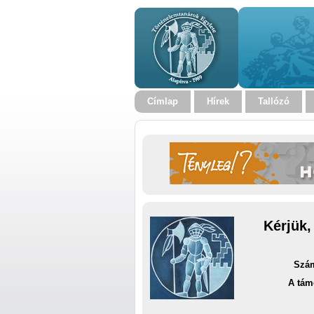
Címlap
Hírek
Tallózó
Kérjük,
Szám
A tám