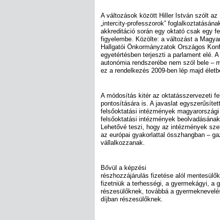
A változások között Hiller István szólt az
„intercity-professzorok” foglalkoztatásának
akkreditáció során egy oktató csak egy f
figyelembe. Közölte: a változást a Magya
Hallgatói Önkormányzatok Országos Konfe
egyetértésben terjeszti a parlament elé. A
autonómia rendszerébe nem szól bele – mo
ez a rendelkezés 2009-ben lép majd életb
A módosítás kitér az oktatásszervezeti fe
pontosítására is. A javaslat egyszerűsített 
felsőoktatási intézmények magyarországi
felsőoktatási intézmények beolvadásának, i
Lehetővé teszi, hogy az intézmények sze
az európai gyakorlattal összhangban – g
vállalkozzanak.
Bővül a képzési
részhozzájárulás fizetése alól mentesülők 
fizetniük a terhességi, a gyermekágyi, 
részesülőknek, továbbá a gyermeknevelé
díjban részesülőknek.