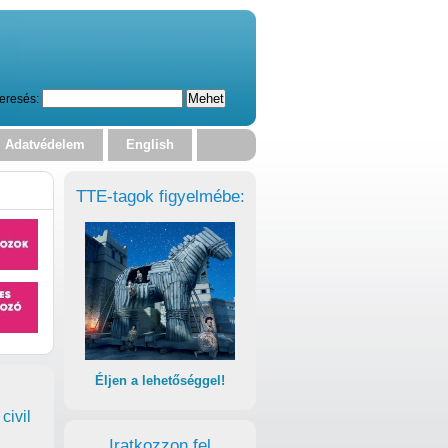
eresés:
Adatvédelem
English
TTE-tagok figyelmébe:
Éljen a lehetőséggel!
civil
Iratkozzon fel