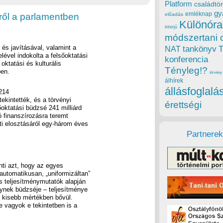
Platform
családtör
gy
emléknap
yről a parlamentben
előadás
Különóra
interjú
módszertani 
és javításával, valamint a
tankönyv
NAT
lével indokolta a felsőoktatási
konferencia
oktatási és kulturális
Tényleg!?
ben.
törvény
álhírek
állásfoglalá
 214
tekintették, és a törvényi
érettségi
oktatási büdzsé 241 milliárd
ó finanszírozásra teremt
ti elosztásáról egy-három éves
Partnerek
nti azt, hogy az egyes
automatikusan, „uniformizáltan”
ás teljesítménymutatók alapján
lynek büdzséje – teljesítménye
é kisebb mértékben bővül.
e vagyok e tekintetben is a