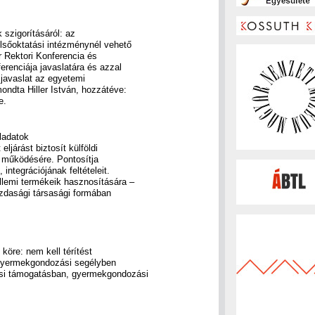
 szigorításáról: az
elsőoktatási intézménynél vehető
r Rektori Konferencia és
renciája javaslatára és azzal
 javaslat az egyetemi
ndta Hiller István, hozzátéve:
e.
ladatok
eljárást biztosít külföldi
 működésére. Pontosítja
ntegrációjának feltételeit.
llemi termékeik hasznosítására –
azdasági társasági formában
köre: nem kell térítést
a gyermekgondozási segélyben
si támogatásban, gyermekgondozási