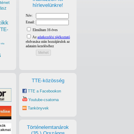
ténet
hírlevelünkre!
ász
cikk
TTE-
vita
s
TTE-közösség
TTE a Facebookon
Youtube-csatorna
Tankönyvek
Történelemtanárok
(35.) Országos