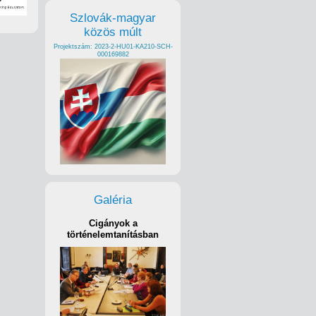
Szlovák-magyar
közös múlt
Projektszám: 2023-2-HU01-KA210-SCH-
000169882
Galéria
Cigányok a
történelemtanításban