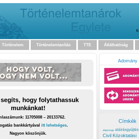
K
Történelem
Történelemtanítás
TTE
Átláthatóság
Adomány
 segíts, hogy folytathassuk
munkánkat!
laszámunk: 11705008 – 20133762.
Címkék
ogatás bankkártyával
itt lehetséges
.
aláírásgyűjtés
alapvizsga
Nagyon köszönjük.
Civil Közoktatási