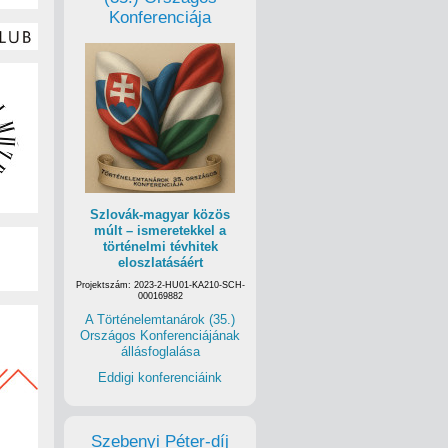
Konferenciája
Szlovák-magyar közös
múlt – ismeretekkel a
történelmi tévhitek
eloszlatásáért
Projektszám: 2023-2-HU01-KA210-SCH-
000169882
A Történelemtanárok (35.)
Országos Konferenciájának
állásfoglalása
Eddigi konferenciáink
Szebenyi Péter-díj