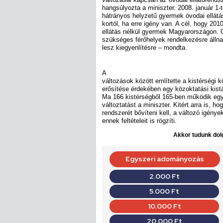
hangsúlyozta a miniszter. 2008. január 1-
hátrányos helyzetű gyermek óvodai ellátá
kortól, ha erre igény van. A cél, hogy 201
ellátás nélkül gyermek Magyarországon. 
szükséges férőhelyek rendelkezésre állna
lesz kiegyenlítésre – mondta.
A
változások között említette a kistérségi k
erősítése érdekében egy közoktatási kistá
Ma 166 kistérségből 165-ben működik egy
változtatást a miniszter. Kitért arra is, h
rendszerét bővíteni kell, a változó igények
ennek feltételeit is rögzíti.
Akkor tudunk dolg