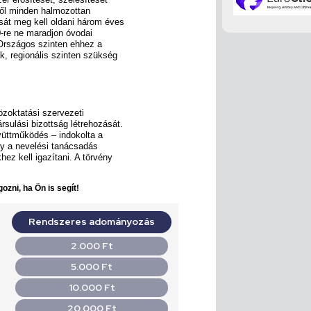
től minden halmozottan
sát meg kell oldani három éves
0-re ne maradjon óvodai
Országos szinten ehhez a
k, regionális szinten szükség
özoktatási szervezeti
rsulási bizottság létrehozását.
üttműködés – indokolta a
ogy a nevelési tanácsadás
hez kell igazítani. A törvény
ozni, ha Ön is segít!