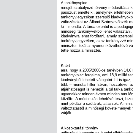
A tankönyvpiac
rendjét szabályozó törvény módosításai kö
passzust emelte ki, amelynek értelmében
tankönyvjegyzéken szereplő kiadványokbó
változásokat az Állami Számvevőszék me
ki – mondta. A tárca ezentúl is a pedagóg
minőségi tankönyvekből lehet választani,
kiadványra lehet fordítani, amely szerepel
tankönyvjegyzéken, azaz tankönyvvé minő
miniszter. Ezáltal nyomon követhetővé vá
tette hozzá a miniszter.
Kitért
arra, hogy a 2005/2006-os tanévben 14,6 mi
tankönyvpiac forgalma, ami 18,9 millió tan
kiadványból lehetett válogatni. Itt is ig
több – mondta Hiller István, hozzátéve: az
átjárhatóságot is nehezíti a túl tarka t
ugyanakkor minden évben minden tanulón
közölte. A módosulás lehetővé teszi, biz
mint például a szótárak, atlaszok. A mini
változtatástól a minőségi követelmények 
várják.
A közoktatási törvény
változásai kapcsán az óvodai ellátórendsz