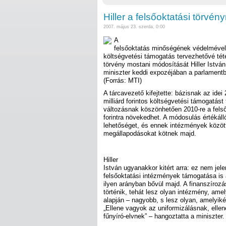
Hiller a felsőoktatási törvén
2007. május 23. szerda, 0:00
A
felsőoktatás minőségének védelmével 
költségvetési támogatás tervezhetővé téte
törvény mostani módosítását Hiller István 
miniszter keddi expozéjában a parlament
(Forrás: MTI)
A tárcavezető kifejtette: bázisnak az idei
milliárd forintos költségvetési támogatást 
változásnak köszönhetően 2010-re a felső
forintra növekedhet. A módosulás értékáll
lehetőséget, és ennek intézmények közöt
megállapodásokat kötnek majd.
Hiller
István ugyanakkor kitért arra: ez nem jele
felsőoktatási intézmények támogatása is 
ilyen arányban bővül majd. A finanszíroz
történik, tehát lesz olyan intézmény, ame
alapján – nagyobb, s lesz olyan, amelyik
„Ellene vagyok az uniformizálásnak, ellen
fűnyíró-elvnek” – hangoztatta a miniszter.