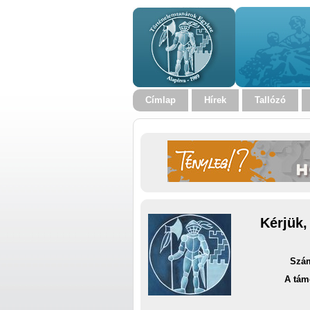
Címlap
Hírek
Tallózó
Kérjük,
Szám
A tám