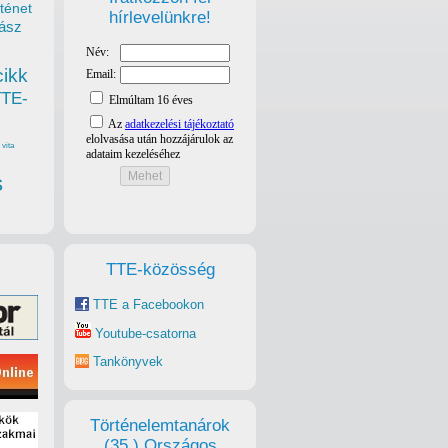
ténet
hírlevelünkre!
ász
cikk
TTE-
vita
s
TTE-közösség
TTE a Facebookon
Youtube-csatorna
Tankönyvek
Történelemtanárok
(35.) Országos