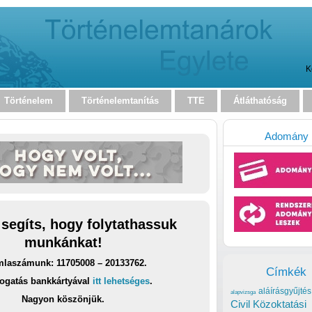
K
Történelem
Történelemtanítás
TTE
Átláthatóság
Adomány
 segíts, hogy folytathassuk
munkánkat!
laszámunk: 11705008 – 20133762.
Címkék
ogatás bankkártyával
itt lehetséges
.
aláírásgyűjtés
alapvizsga
Nagyon köszönjük.
Civil Közoktatási