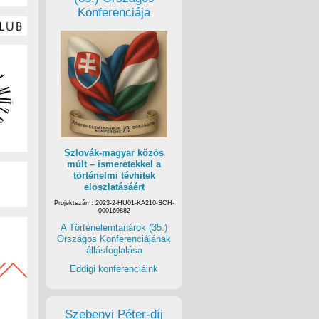
Konferenciája
Szlovák-magyar közös
múlt – ismeretekkel a
történelmi tévhitek
eloszlatásáért
Projektszám: 2023-2-HU01-KA210-SCH-
000169882
A Történelemtanárok (35.)
Országos Konferenciájának
állásfoglalása
Eddigi konferenciáink
Szebenyi Péter-díj