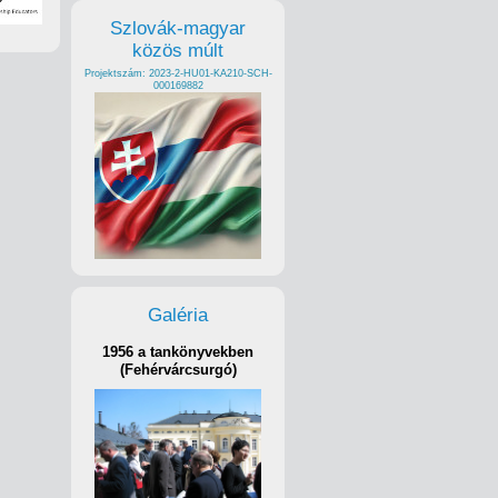
Szlovák-magyar
közös múlt
Projektszám: 2023-2-HU01-KA210-SCH-
000169882
Galéria
1956 a tankönyvekben
(Fehérvárcsurgó)