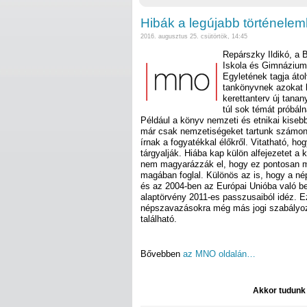
Hibák a legújabb történele
2016. augusztus 25. csütörtök, 14:45
Repárszky Ildikó, a 
Iskola és Gimnázium
Egyletének tagja átol
tankönyvnek azokat l
kerettanterv új tana
túl sok témát próbáln
Például a könyv nemzeti és etnikai kisebb
már csak nemzetiségeket tartunk számon
írnak a fogyatékkal élőkről. Vitatható, hog
tárgyalják. Hiába kap külön alfejezetet a
nem magyarázzák el, hogy ez pontosan mil
magában foglal. Különös az is, hogy a n
és az 2004-ben az Európai Unióba való b
alaptörvény 2011-es passzusaiból idéz. E
népszavazásokra még más jogi szabályoz
található.
Bővebben
az MNO oldalán…
Akkor tudunk d