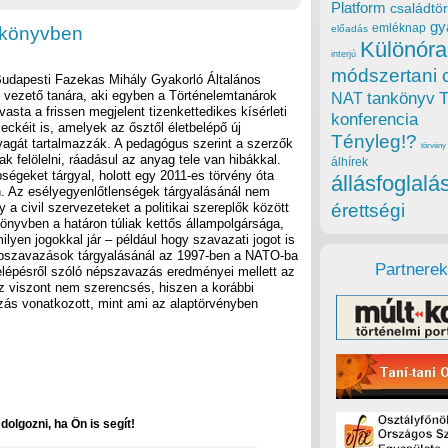
Platform
családtör
gy
emléknap
mkönyvben
előadás
Különóra
interjú
módszertani 
Budapesti Fazekas Mihály Gyakorló Általános
 vezető tanára, aki egyben a Történelemtanárok
tankönyv
NAT
vasta a frissen megjelent tizenkettedikes kísérleti
konferencia
eckéit is, amelyek az ősztől életbelépő új
Tényleg!?
nyagát tartalmazzák. A pedagógus szerint a szerzők
törvény
ak felölelni, ráadásul az anyag tele van hibákkal.
álhírek
ségeket tárgyal, holott egy 2011-es törvény óta
állásfoglalá
. Az esélyegyenlőtlenségek tárgyalásánál nem
y a civil szervezeteket a politikai szereplők között
érettségi
 könyvben a határon túliak kettős állampolgársága,
yen jogokkal jár – például hogy szavazati jogot is
épszavazások tárgyalásánál az 1997-ben a NATO-ba
Partnerek
elépésről szóló népszavazás eredményei mellett az
z viszont nem szerencsés, hiszen a korábbi
ás vonatkozott, mint ami az alaptörvényben
olgozni, ha Ön is segít!