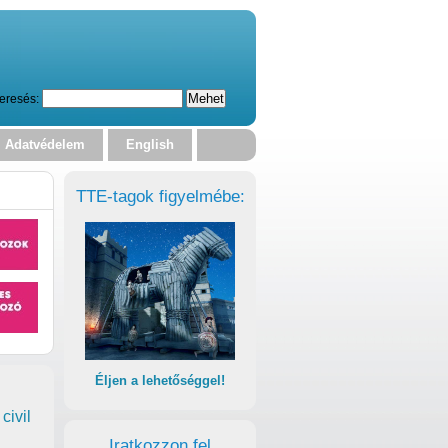
eresés:
Adatvédelem
English
TTE-tagok figyelmébe:
Éljen a lehetőséggel!
civil
Iratkozzon fel