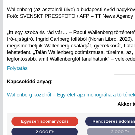
Wallenberg (az asztalnál ülve) a budapesti svéd nagykö
Fotó: SVENSKT PRESSFOTO / AFP – TT News Agency
„Itt egy szoba és rád vár… – Raoul Wallenberg története
író-újságíró, Ingrid Carlberg tollából (Noran Libro, 202
megismerhetjük Wallenberg családját, gyerekkorát, fiata
lehetetlent. „Talán Wallenberg optimizmusa, türelme, az,
legfontosabb, amit Wallenbergtől tanulhatunk” – véleked
Folytatás
Kapcsolódó anyag:
Wallenberg közelről – Egy életrajzi monográfia a történe
Akkor t