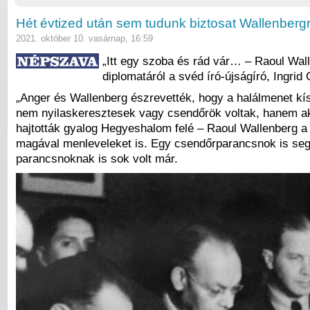
Hét évtized után sem tudunk biztosat Wallenbergr
2021. október 10. vasárnap, 16:59
„Itt egy szoba és rád vár… – Raoul Wal
diplomatáról a svéd író-újságíró, Ingrid C
„Anger és Wallenberg észrevették, hogy a halálmenet kí
nem nyilaskeresztesek vagy csendőrök voltak, hanem ak
hajtották gyalog Hegyeshalom felé – Raoul Wallenberg a 
magával menleveleket is. Egy csendőrparancsnok is segí
parancsnoknak is sok volt már.