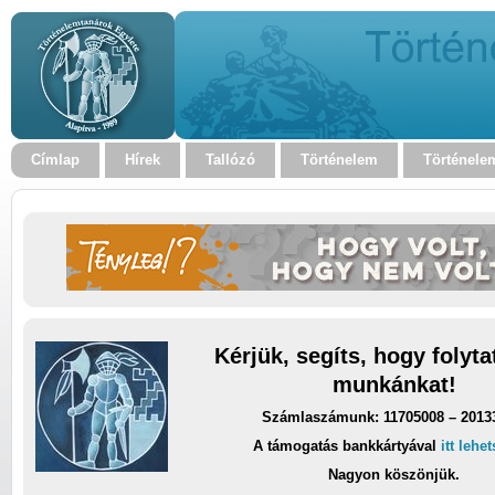
Címlap
Hírek
Tallózó
Történelem
Történele
Kérjük, segíts, hogy folyt
munkánkat!
Számlaszámunk: 11705008 – 2013
A támogatás bankkártyával
itt lehe
Nagyon köszönjük.