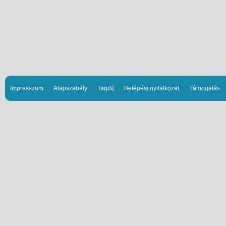
Impresszum
Alapszabály
Tagdíj
Belépési nyilatkozat
Támogatás