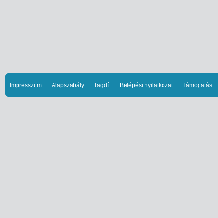
Impresszum
Alapszabály
Tagdíj
Belépési nyilatkozat
Támogatás