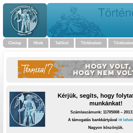
Címlap
Hírek
Tallózó
Történelem
Történele
Kérjük, segíts, hogy folyt
munkánkat!
Számlaszámunk: 11705008 – 2013
A támogatás bankkártyával
itt lehe
Nagyon köszönjük.