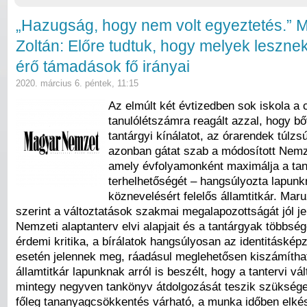
„Hazugság, hogy nem volt egyeztetés.” 
Zoltán: Előre tudtuk, hogy melyek leszne
érő támadások fő irányai
2020. március 6. péntek, 11:15
Az elmúlt két évtizedben sok iskola a
tanulólétszámra rea­gált azzal, hogy bő
tantárgyi kínálatot, az órarendek túlzs
azonban gátat szab a módosított Nemze
amely évfolyamonként maximálja a tan
terhelhetőségét – hangsúlyozta lapunk
köznevelésért felelős államtitkár. Mar
szerint a változtatások szakmai megalapozottságát jól je
Nemzeti alaptanterv elvi alapjait és a tantárgyak többség
érdemi kritika, a bírálatok hangsúlyosan az identitáskép
esetén jelennek meg, ráadásul meglehetősen kiszámíth
államtitkár lapunknak arról is beszélt, hogy a tantervi vá
mintegy negyven tankönyv átdolgozását teszik szüksége
főleg tananyagcsökkentés várható, a munka időben elkés