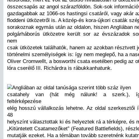
összecsapás az angol szárazföldön. Sok-sok információ
gazdagabbak az 1066-os hastingsi csatáról, vagy akár 
floddeni ütközetről is. A közép-és kora-újkori csaták s
sorakoznak egymás után az oldalon, hiszen Angliában 
polgárháborús ütközetre került sor az évszázadok so
nem
csak ütközetek találhatók, hanem az azokban résztvett 
történelmi személyiségek is: így nem meglepő, ha a nase
Oliver Cromwellt, a bosworthi csata esetében pedig az o
lóra cserélő III. Richárdra is rábukkanhatunk.
Angliában az oldal tanúsága szerint több száz ilyen
csatahely van (hát még nálunk! a szerk.), í
feltérképezése
elég hosszú vállalkozás lehetne. Az oldal szerkesztői 
48
helyszínt választottak ki és helyeztek rá a térképre, és 
„Kitüntetett Csatamezőket” (Featured Battlefields), részl
mutatják ezeket. Ha a témában tovább szeretnénk kutatn