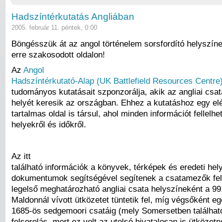
Hadszíntérkutatás Angliában
2005. február 11. péntek, 0:00
Böngésszük át az angol történelem sorsfordító helyszíne
erre szakosodott oldalon!
Az
Angol
Hadszíntérkutató-Alap (UK Battlefield Resources Centre
tudományos kutatásait szponzorálja, akik az angliai cs
helyét keresik az országban. Ehhez a kutatáshoz egy e
tartalmas oldal is társul, ahol minden információt fellelh
helyekről és időkről.
Az itt
található információk a könyvek, térképek és eredeti hel
dokumentumok segítségével segítenek a csatamezők fe
legelső meghatározható angliai csata helyszíneként a 99
Maldonnál vívott ütközetet tüntetik fel, míg végsőként e
1685-ös sedgemoori csatáig (mely Somersetben található
felsorolás, mert ez volt az utolsó hivatalosan is ütköze