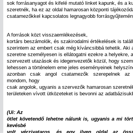
sok forrásanyagot és kifelé mutató linket kapunk, és a k
szeretnék, ha ez az oldal hamarosan központi tájékozódá
csatamezőkkel kapcsolatos legnagyobb forrásgyűjtemény
A források közt visszaemlékezések,
kortárs beszámolók, és szakirodalmi értékelések is talá
szerintem az embert csak még kíváncsibbá tehetik. Aki 
szeretne személyesen is ellátogatni ezekre a helyekre, a
szervezett utazások és idegenvezetők közül, hogy szemé
lehessen a történelem eme jeles eseményeinek helyszín
azonban csak angol csatamezők szerepelnek az o
mondom, hogy
csak angolok, ugyanis a szervezők hamarosan szeretné
területeken vívott ütközeteket is bevonni az adatbázisuk
(Ui: Az
ötlet követendő lehetne nálunk is, ugyanis a mi tö
kevésbé
volt vérzivataros, és egy ilyen oldal az öss