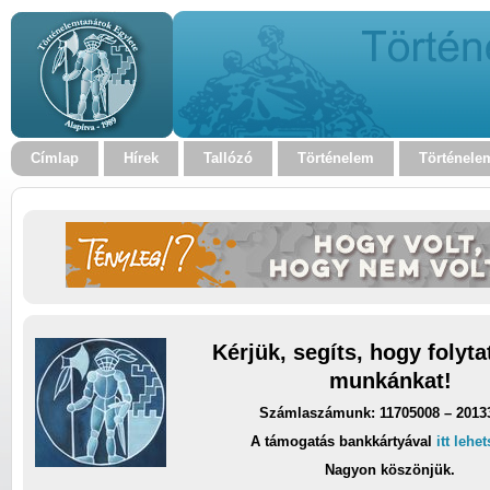
Címlap
Hírek
Tallózó
Történelem
Történele
Kérjük, segíts, hogy folyt
munkánkat!
Számlaszámunk: 11705008 – 2013
A támogatás bankkártyával
itt lehe
Nagyon köszönjük.