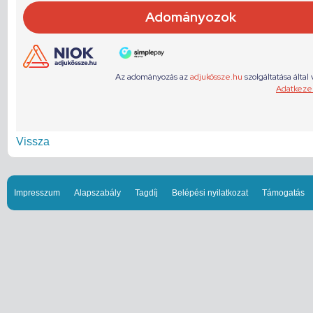
Vissza
Impresszum
Alapszabály
Tagdíj
Belépési nyilatkozat
Támogatás