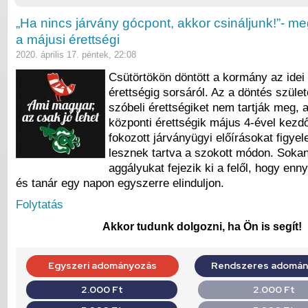
„Ha nincs járvány gócpont, akkor csináljunk!”- meg
a májusi érettségi
2020. április 17. péntek, 22:08
Csütörtökön döntött a kormány az idei 
érettségig sorsáról. Az a döntés szület
szóbeli érettségiket nem tartják meg, a
központi érettségik május 4-ével kezd
fokozott járványügyi előírásokat figy
lesznek tartva a szokott módon. Soka
aggályukat fejezik ki a felől, hogy enn
és tanár egy napon egyszerre elinduljon.
Folytatás
Akkor tudunk dolgozni, ha Ön is segít!