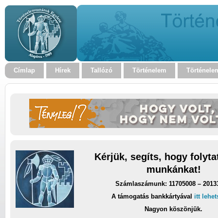
Címlap
Hírek
Tallózó
Történelem
Történele
Kérjük, segíts, hogy folyt
munkánkat!
Számlaszámunk: 11705008 – 2013
A támogatás bankkártyával
itt lehe
Nagyon köszönjük.