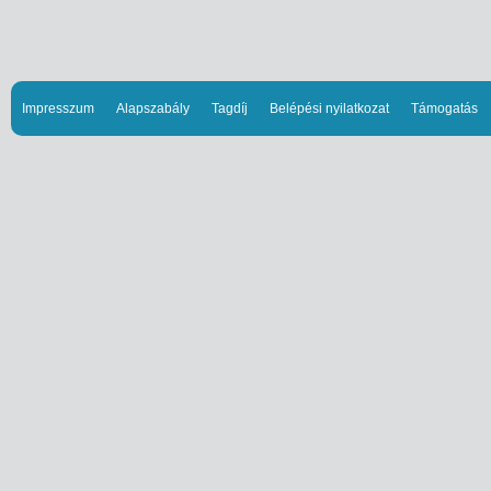
Impresszum
Alapszabály
Tagdíj
Belépési nyilatkozat
Támogatás