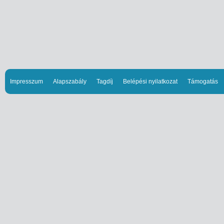
Impresszum
Alapszabály
Tagdíj
Belépési nyilatkozat
Támogatás