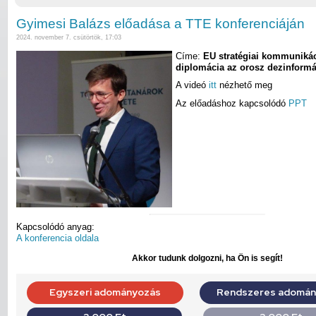
Gyimesi Balázs előadása a TTE konferenciáján
2024. november 7. csütörtök, 17:03
Címe:
EU stratégiai kommuniká
diplomácia az orosz dezinformá
A videó
itt
nézhető meg
Az előadáshoz kapcsolódó
PPT
Kapcsolódó anyag:
A konferencia oldala
Akkor tudunk dolgozni, ha Ön is segít!