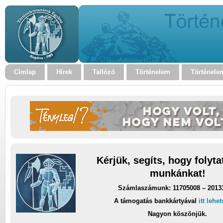
Címlap
Hírek
Tallózó
Történelem
Történele
Kérjük, segíts, hogy folyt
munkánkat!
Számlaszámunk: 11705008 – 2013
A támogatás bankkártyával
itt lehe
Nagyon köszönjük.