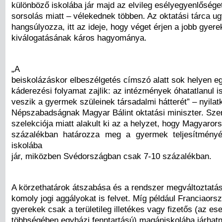
különböző iskolába jár majd az elvileg esélyegyenlőséget
sorsolás miatt – vélekednek többen. Az oktatási tárca u
hangsúlyozza, itt az ideje, hogy véget érjen a jobb gyer
kiválogatásának káros hagyománya.
„A
beiskolázáskor elbeszélgetés címszó alatt sok helyen eg
káderezési folyamat zajlik: az intézmények óhatatlanul i
veszik a gyermek szüleinek társadalmi hátterét” – nyilat
Népszabadságnak Magyar Bálint oktatási miniszter. Szer
szelekciója miatt alakult ki az a helyzet, hogy Magyaro
százalékban határozza meg a gyermek teljesítményé
iskolába
jár, miközben Svédországban csak 7-10 százalékban.
A körzethatárok átszabása és a rendszer megváltoztatá
komoly jogi aggályokat is felvet. Míg például Franciaors
gyerekek csak a területileg illetékes vagy fizetős (az es
többségében egyházi fenntartású) magániskolába járhatn