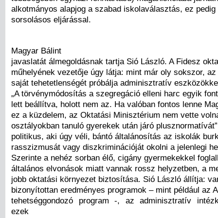
alkotmányos alapjog a szabad iskolaválasztás, ez pedig 
sorsolásos eljárással.
Magyar Bálint
javaslatát álmegoldásnak tartja Sió László. A Fidesz okta
műhelyének vezetője úgy látja: mint már oly sokszor, az 
saját tehetetlenségét próbálja adminisztratív eszközökkel
„A törvénymódosítás a szegregáció elleni harc egyik fon
lett beállítva, holott nem az. Ha valóban fontos lenne Ma
ez a küzdelem, az Oktatási Minisztérium nem vette voln
osztályokban tanuló gyerekek után járó plusznormatívát”
politikus, aki úgy véli, bántó általánosítás az iskolák burk
rasszizmusát vagy diszkriminációját okolni a jelenlegi he
Szerinte a nehéz sorban élő, cigány gyermekekkel foglal
általános elvonások miatt vannak rossz helyzetben, a m
jobb oktatási környezet biztosítása. Sió László állítja: v
bizonyítottan eredményes programok – mint például az 
tehetséggondozó program -, az adminisztratív intéz
ezek