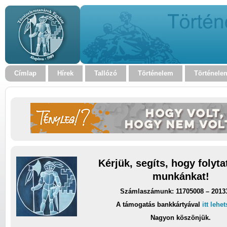
Címlap
Hírek
Tallózó
Történelem
Történele
Kérjük, segíts, hogy folyt
munkánkat!
Számlaszámunk: 11705008 – 2013
A támogatás bankkártyával
itt lehe
Nagyon köszönjük.