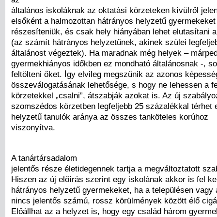
általános iskoláknak az oktatási körzeteken kívülről jel
elsőként a halmozottan hátrányos helyzetű gyermekeket 
részesíteniük, és csak hely hiányában lehet elutasítani 
(az számít hátrányos helyzetűnek, akinek szülei legfelje
általánost végeztek). Ha maradnak még helyek – márped
gyermekhiányos időkben ez mondható általánosnak -, sor
feltölteni őket. Így elvileg megszűnik az azonos képes
összeválogatásának lehetősége, s hogy ne lehessen a fel
körzetekkel „csalni”, átszabják azokat is. Az új szabályo
szomszédos körzetben legfeljebb 25 százalékkal térhet 
helyzetű tanulók aránya az összes tanköteles korúhoz
viszonyítva.
A tanártársadalom
jelentős része életidegennek tartja a megváltoztatott sza
Hiszen az új előírás szerint egy iskolának akkor is fel ke
hátrányos helyzetű gyermekeket, ha a településen vagy
nincs jelentős számú, rossz körülmények között élő cig
Előállhat az a helyzet is, hogy egy család három gyerm