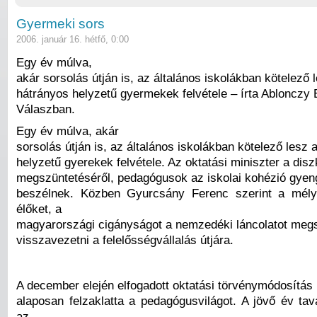
Gyermeki sors
2006. január 16. hétfő, 0:00
Egy év múlva,
akár sorsolás útján is, az általános iskolákban kötelező 
hátrányos helyzetű gyermekek felvétele – írta Ablonczy B
Válaszban.
Egy év múlva, akár
sorsolás útján is, az általános iskolákban kötelező lesz 
helyzetű gyerekek felvétele. Az oktatási miniszter a disz
megszüntetéséről, pedagógusok az iskolai kohézió gyeng
beszélnek. Közben Gyurcsány Ferenc szerint a mél
élőket, a
magyarországi cigányságot a nemzedéki láncolatot megs
visszavezetni a felelősségvállalás útjára.
A december elején elfogadott oktatási törvénymódosítás
alaposan felzaklatta a pedagógusvilágot. A jövő év tav
az