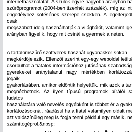
internethasználatát. A szülők egyre nagyobb arányban h
szűrőprogramot (2004-ben tizenhét százalék), míg az in
engedélyhez kötésének szerepe csökken. A legelterje
csak
megszabott ideig használhatják a világhálót, valamint i
arányban figyelik, hogy mit csinál a gyermek a neten.
A tartalomszűrő szoftverek hasznát ugyanakkor sokan
megkérdőjelezik. Ellenzői szerint egy-egy weboldal letilt
csorbulhat a fiatalok információhoz jutásának szabadság
gyerekeket aránytalanul nagy mértékben korlátozz
jogaik
gyakorlásában, amikor eldöntik helyettük, mik azok a tar
megnézhetnek. Az ilyen típusú programok bírálói s
tudatos
használatára való nevelés egyébként is többet ér a gyakr
korlátozásoknál, ráadásul ha a fiatal valamilyen oldalt m
azt valószínűleg meg is fogja tenni például egy másik, n
számítógépről.&nbsp;