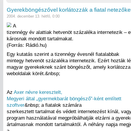
Gyerekböngészővel korlátozzák a fiatal netezőke
2004. december 13. hétfő, 0:00
A
tizennégy év alattiak hetvenöt százaléka internetezik – e
károsnak mondott tartalmakat.
(Forrás: Rádió.hu)
Egy kutatás szerint a tizennégy évesnél fiatalabbak
mintegy hetvenöt százaléka internetezik. Ezért hozták lét
magyar gyerekeknek szánt böngészőt, amely korlátozz
weboldalak körét.&nbsp;
Az
Axer névre keresztelt,
Megyeri által „gyermekbarát böngésző”-ként említett
szoftver
&nbsp; a fiatalok számára
szerkesztett tartalmat és védett internetezést kínál, vag
program használatával megpróbálhatják elzárni a gyerek
ártalmasnak mondott tartalmaktól. A néhány napja megj
a