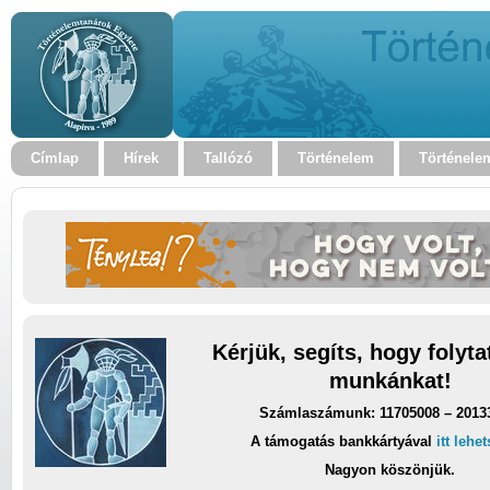
Címlap
Hírek
Tallózó
Történelem
Történele
Kérjük, segíts, hogy folyt
munkánkat!
Számlaszámunk: 11705008 – 2013
A támogatás bankkártyával
itt lehe
Nagyon köszönjük.