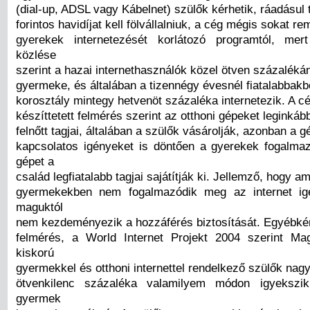
(dial-up, ADSL vagy Kábelnet) szülők kérhetik, ráadásul 
forintos havidíjat kell fölvállalniuk, a cég mégis sokat re
gyerekek internetezését korlátozó programtól, mert
közlése
szerint a hazai internethasználók közel ötven százaléká
gyermeke, és általában a tizennégy évesnél fiatalabbakbó
korosztály mintegy hetvenöt százaléka internetezik. A cé
készíttetett felmérés szerint az otthoni gépeket leginkáb
felnőtt tagjai, általában a szülők vásárolják, azonban a g
kapcsolatos igényeket is döntően a gyerekek fogalm
gépet a
család legfiatalabb tagjai sajátítják ki. Jellemző, hogy a
gyermekekben nem fogalmazódik meg az internet ig
maguktól
nem kezdeményezik a hozzáférés biztosítását. Egyébké
felmérés, a World Internet Projekt 2004 szerint Ma
kiskorú
gyermekkel és otthoni internettel rendelkező szülők nagy
ötvenkilenc százaléka valamilyem módon igyekszik 
gyermek