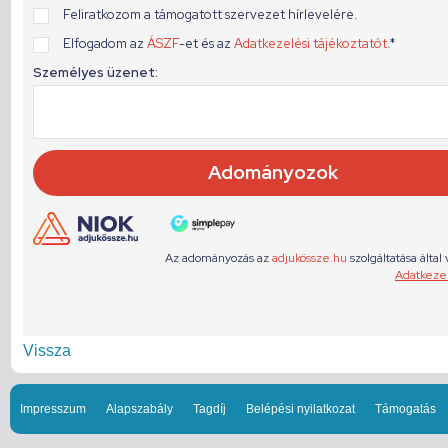
Vissza
Impresszum
Alapszabály
Tagdíj
Belépési nyilatkozat
Támogatás