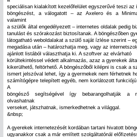
speciálisan kialakított kezelőfelület egyszerűvé teszi az 
böngészést, a válogatott – az Axelero és a Minima
valamint
a szülők által engedélyezett – internetes oldalak pedig b
tanulást és szórakozást biztosítanak. A böngészőben gye
látogatható weboldalakat a szülő saját ízlése szerint – e
megadása után – határozhatja meg, vagy az internetszolg
ajánlott listából választhatja ki. A szoftver az elvárható
körültekintéssel védett alkalmazás, azaz a gyerekek ált
kikerülhető, feltörhető. A böngészőből kilépni is csak a sz
ismert jelszóval lehet, így a gyermekek nem férhetnek h
számítógépre telepített egyéb, nem korlátozott funkció
A
böngésző segítségével így bebarangolhatják a m
olvashatnak
verseket, játszhatnak, ismerkedhetnek a világgal.
&nbsp;
A gyerekek internetezését kordában tartani hivatott bön
ugyanakkor csak a már említett szolgáltatónál előfizetés