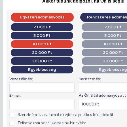
Akkor tudunk dolgozni, ha Ön is segít!