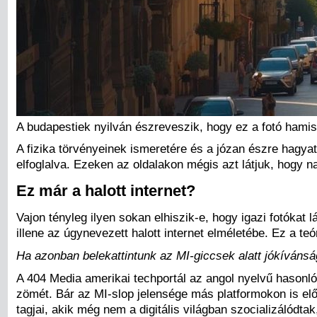
A budapestiek nyilván észreveszik, hogy ez a fotó hamis
A fizika törvényeinek ismeretére és a józan észre hagya
elfoglalva. Ezeken az oldalakon mégis azt látjuk, hogy n
Ez már a halott internet?
Vajon tényleg ilyen sokan elhiszik-e, hogy igazi fotókat 
illene az úgynevezett halott internet elméletébe. Ez a te
Ha azonban belekattintunk az MI-giccsek alatt jókívánsá
A 404 Media amerikai techportál az angol nyelvű hasonló 
zömét. Bár az MI-slop jelensége más platformokon is el
tagjai, akik még nem a digitális világban szocializálód