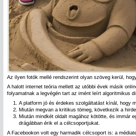
Az ilyen fotók mellé rendszerint olyan szöveg kerül, ho
A halott internet teória mellett az utóbbi évek másik onl
folyamatnak a legvégén tart az imént leírt algoritmikus d
A platform jó és érdekes szolgáltatást kínál, hogy 
Miután megvan a kritikus tömeg, következik a hirdető
Miután mindkét oldalt magához kötötte, és immár eg
drágábban érik el a célcsoportjukat.
A Facebookon volt egy harmadik célcsoport is: a médiater