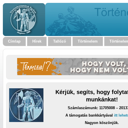
Címlap
Hírek
Tallózó
Történelem
Történele
Kérjük, segíts, hogy folyt
munkánkat!
Számlaszámunk: 11705008 – 2013
A támogatás bankkártyával
itt lehe
Nagyon köszönjük.