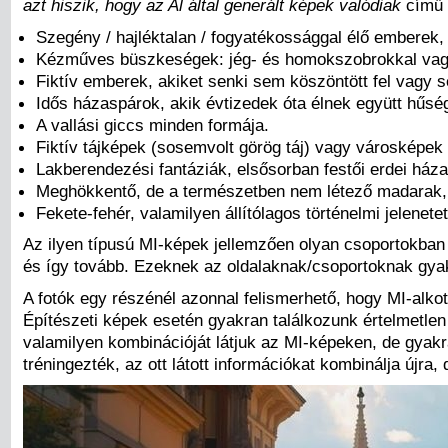
azt hiszik, hogy az Al által generált képek valódiak
című 
Szegény / hajléktalan / fogyatékossággal élő emberek,
Kézműves büszkeségek: jég- és homokszobrokkal vagy 
Fiktív emberek, akiket senki sem köszöntött fel vagy s
Idős házaspárok, akik évtizedek óta élnek együtt hűsé
A vallási giccs minden formája.
Fiktív tájképek (sosemvolt görög táj) vagy városképek
Lakberendezési fantáziák, elsősorban festői erdei ház
Meghökkentő, de a természetben nem létező madarak, 
Fekete-fehér, valamilyen állítólagos történelmi jelenet
Az ilyen típusú MI-képek jellemzően olyan csoportokban
és így tovább. Ezeknek az oldalaknak/csoportoknak gyakr
A fotók egy részénél azonnal felismerhető, hogy MI-alko
Építészeti képek esetén gyakran találkozunk értelmetlen
valamilyen kombinációját látjuk az MI-képeken, de gyakra
tréningezték, az ott látott információkat kombinálja újra