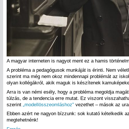
A magyar interneten is nagyot ment ez a hamis történelm
A probléma a pedagógusok munkáját is érinti. Nem vélet
szerint ma még nem okoz mindennapi problémát az iskolá
olyan kollégákról, akik maguk is készítenek kamuképeket, 
Arra is van némi esély, hogy a probléma megoldja magát.
túlzás, de a tendencia erre mutat. Ez viszont visszahat
szerint
„modellösszeomláshoz”
vezethet – mások az ural
Ebben azért ne nagyon bízzunk: sok kutató kételkedik az
megtehetnénk!
Forrás