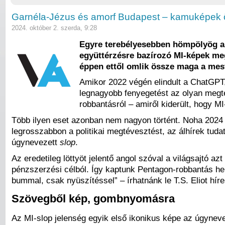
Garnéla-Jézus és amorf Budapest – kamuképek 
2024. október 2. szerda, 9:28
Egyre terebélyesebben hömpölyög a k
együttérzésre bazírozó MI-képek meg
éppen ettől omlik össze maga a mest
Amikor 2022 végén elindult a ChatGPT,
legnagyobb fenyegetést az olyan megté
robbantásról – amiről kiderült, hogy M
Több ilyen eset azonban nem nagyon történt. Noha 2024 
legrosszabbon a politikai megtévesztést, az álhírek tud
úgynevezett
slop
.
Az eredetileg löttyöt jelentő angol szóval a világsajtó
pénzszerzési célból. Így kaptunk Pentagon-robbantás he
bummal, csak nyüszítéssel” – írhatnánk le T.S. Eliot híre
Szövegből kép, gombnyomásra
Az MI-slop jelenség egyik első ikonikus képe az úgynev