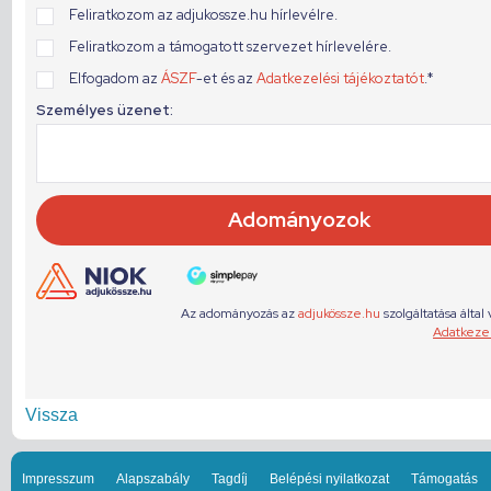
Vissza
Impresszum
Alapszabály
Tagdíj
Belépési nyilatkozat
Támogatás