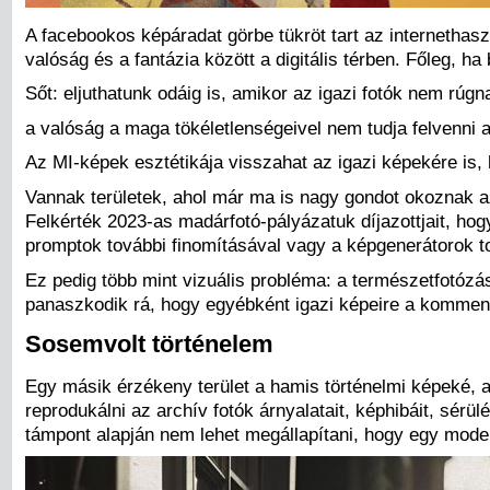
A facebookos képáradat görbe tükröt tart az internethasz
valóság és a fantázia között a digitális térben. Főleg, ha
Sőt: eljuthatunk odáig is, amikor az igazi fotók nem rúg
a valóság a maga tökéletlenségeivel nem tudja felvenni a
Az MI-képek esztétikája visszahat az igazi képekére is, 
Vannak területek, ahol már ma is nagy gondot okoznak 
Felkérték 2023-as madárfotó-pályázatuk díjazottjait, hog
promptok további finomításával vagy a képgenerátorok to
Ez pedig több mint vizuális probléma: a természetfotóz
panaszkodik rá, hogy egyébként igazi képeire a kommente
Sosemvolt történelem
Egy másik érzékeny terület a hamis történelmi képeké, 
reprodukálni az archív fotók árnyalatait, képhibáit, sérülé
támpont alapján nem lehet megállapítani, hogy egy mode