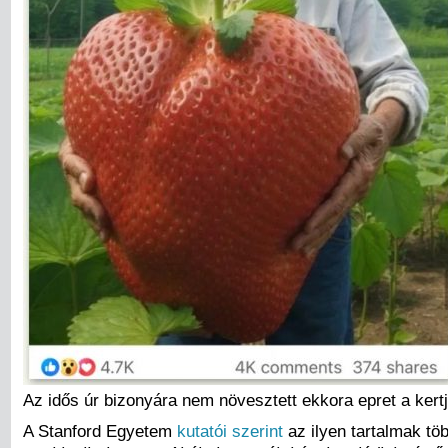
Az idős úr bizonyára nem növesztett ekkora epret a ker
A Stanford Egyetem
kutatói szerint
az ilyen tartalmak tö