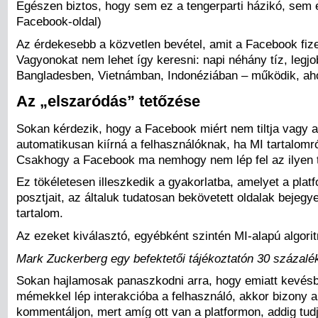
Egészen biztos, hogy sem ez a tengerparti házikó, sem e
Facebook-oldal)
Az érdekesebb a közvetlen bevétel, amit a Facebook fizet
Vagyonokat nem lehet így keresni: napi néhány tíz, legj
Bangladesben, Vietnámban, Indonéziában – működik, aho
Az „elszaródás” tetőzése
Sokan kérdezik, hogy a Facebook miért nem tiltja vagy ak
automatikusan kiírná a felhasználóknak, ha MI tartalomró
Csakhogy a Facebook ma nemhogy nem lép fel az ilyen ta
Ez tökéletesen illeszkedik a gyakorlatba, amelyet a plat
posztjait, az általuk tudatosan bekövetett oldalak bejegy
tartalom.
Az ezeket kiválasztó, egyébként szintén MI-alapú algori
Mark Zuckerberg egy befektetői tájékoztatón 30 százalék
Sokan hajlamosak panaszkodni arra, hogy emiatt kevésb
mémekkel lép interakcióba a felhasználó, akkor bizony 
kommentáljon, mert amíg ott van a platformon, addig tudj