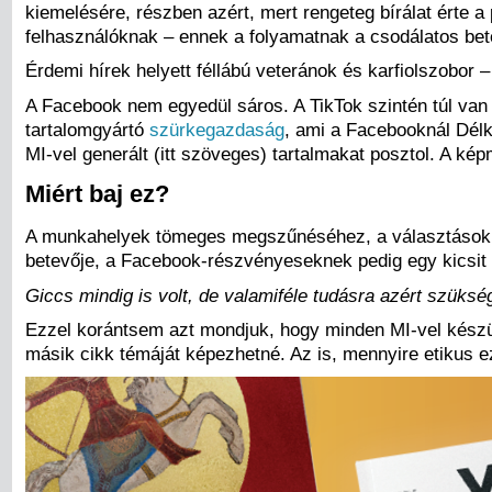
kiemelésére, részben azért, mert rengeteg bírálat érte a p
felhasználóknak – ennek a folyamatnak a csodálatos be
Érdemi hírek helyett féllábú veteránok és karfiolszobor – 
A Facebook nem egyedül sáros. A TikTok szintén túl van a
tartalomgyártó
szürkegazdaság
, ami a Facebooknál Délk
MI-vel generált (itt szöveges) tartalmakat posztol. A k
Miért baj ez?
A munkahelyek tömeges megszűnéséhez, a választások man
betevője, a Facebook-részvényeseknek pedig egy kicsit
Giccs mindig is volt, de valamiféle tudásra azért szükség
Ezzel korántsem azt mondjuk, hogy minden MI-vel készül
másik cikk témáját képezhetné. Az is, mennyire etikus 