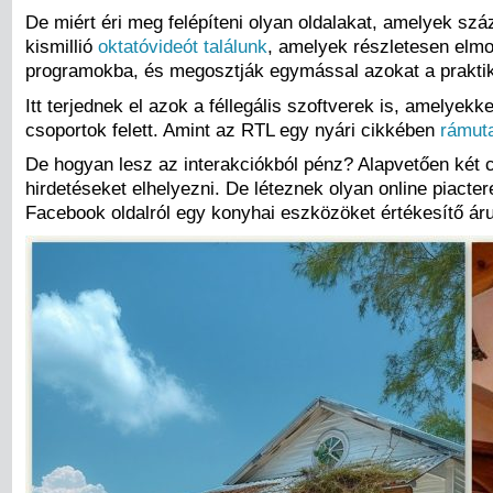
De miért éri meg felépíteni olyan oldalakat, amelyek s
kismillió
oktatóvideót találunk
, amelyek részletesen elmo
programokba, és megosztják egymással azokat a praktikák
Itt terjednek el azok a féllegális szoftverek is, amelye
csoportok felett. Amint az RTL egy nyári cikkében
rámuta
De hogyan lesz az interakciókból pénz? Alapvetően két c
hirdetéseket elhelyezni. De léteznek olyan online piact
Facebook oldalról egy konyhai eszközöket értékesítő áru