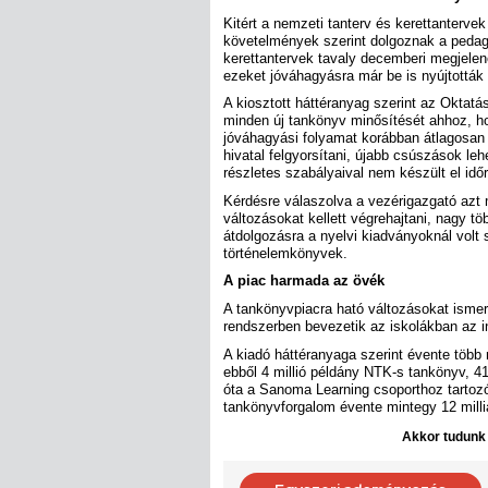
Kitért a nemzeti tanterv és kerettantervek 
követelmények szerint dolgoznak a pedag
kerettantervek tavaly decemberi megjelené
ezeket jóváhagyásra már be is nyújtották 
A kiosztott háttéranyag szerint az Oktatás
minden új tankönyv minősítését ahhoz, ho
jóváhagyási folyamat korábban átlagosan 
hivatal felgyorsítani, újabb csúszások le
részletes szabályaival nem készült el időr
Kérdésre válaszolva a vezérigazgató azt
változásokat kellett végrehajtani, nagy t
átdolgozásra a nyelvi kiadványoknál volt
történelemkönyvek.
A piac harmada az övék
A tankönyvpiacra ható változásokat ismer
rendszerben bevezetik az iskolákban az i
A kiadó háttéranyaga szerint évente több 
ebből 4 millió példány NTK-s tankönyv, 41
óta a Sanoma Learning csoporthoz tartozó
tankönyvforgalom évente mintegy 12 milliár
Akkor tudunk d