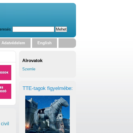
eresés:
Adatvédelem
English
Alrovatok
Szemle
TTE-tagok figyelmébe:
civil