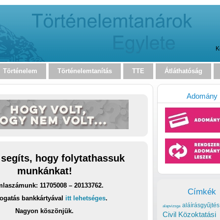
K
Történelem
Történelemtanítás
TTE
Átláthatóság
Adomány
 segíts, hogy folytathassuk
munkánkat!
laszámunk: 11705008 – 20133762.
Címkék
ogatás bankkártyával
itt lehetséges
.
aláírásgyűjtés
alapvizsga
Nagyon köszönjük.
Civil Közoktatási