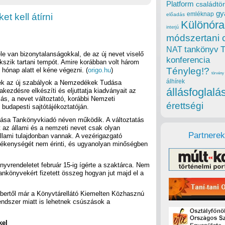
Platform
családtör
gy
emléknap
t kell átírni
előadás
Különóra
interjú
módszertani 
tankönyv
NAT
le van bizonytalanságokkal, de az új nevet viselő
konferencia
zik tartani tempót. Amire korábban volt három
Tényleg!?
hónap alatt el kéne végezni. (
origo.hu
)
törvény
álhírek
őek az új szabályok a Nemzedékek Tudása
állásfoglalá
ezdésre elkészíti és eljuttatja kiadványait az
, a nevet változtató, korábbi Nemzeti
érettségi
budapesti sajtótájékoztatóján.
dása Tankönyvkiadó néven működik. A változtatás
t az állami és a nemzeti nevet csak olyan
Partnerek
állami tulajdonban vannak. A vezérigazgató
evékenységét nem érinti, és ugyanolyan minőségben
nyvrendeletet február 15-ig ígérte a szaktárca. Nem
tankönyvekért fizetett összeg hogyan jut majd el a
tóbertől már a Könyvtárellátó Kiemelten Közhasznú
rendszer miatt is lehetnek csúszások a
kel