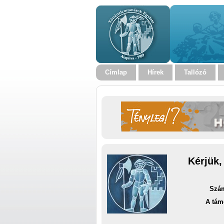
Címlap
Hírek
Tallózó
Kérjük,
Szám
A tám