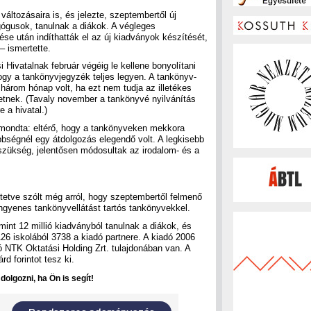
változásaira is, és jelezte, szeptembertől új
ógusok, tanulnak a diákok. A végleges
se után indíthatták el az új kiadványok készítését,
– ismertette.
i Hivatalnak február végéig le kellene bonyolítani
gy a tankönyvjegyzék teljes legyen. A tankönyv-
három hónap volt, ha ezt nem tudja az illetékes
hetnek. (Tavaly november a tankönyvé nyilvánítás
e a hivatal.)
 mondta: eltérő, hogy a tankönyveken mekkora
öbbségnél egy átdolgozás elegendő volt. A legkisebb
 szükség, jelentősen módosultak az irodalom- és a
tetve szólt még arról, hogy szeptembertől felmenő
ngyenes tankönyvellátást tartós tankönyvekkel.
mint 12 millió kiadványból tanulnak a diákok, és
26 iskolából 3738 a kiadó partnere. A kiadó 2006
 NTK Oktatási Holding Zrt. tulajdonában van. A
d forintot tesz ki.
olgozni, ha Ön is segít!