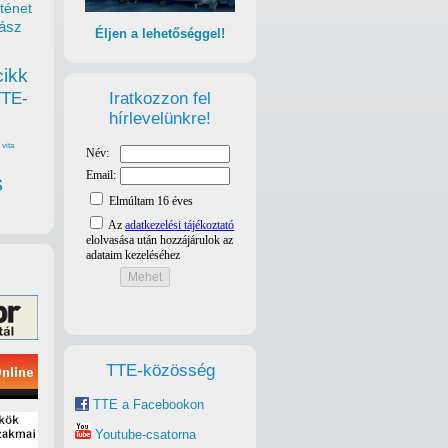
ténet
ász
Éljen a lehetőséggel!
cikk
Iratkozzon fel
TTE-
hírlevelünkre!
vita
s
TTE-közösség
TTE a Facebookon
Youtube-csatorna