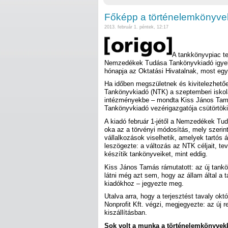
Főképp a történelemkönyveke
2013. február 1. péntek, 12:17
A tankkönyvpiac te
Nemzedékek Tudása Tankönyvkiadó igyeks
hónapja az Oktatási Hivatalnak, most egy 
Ha időben megszületnek és kivitelezhet
Tankönyvkiadó (NTK) a szeptemberi iskolak
intézményekbe – mondta Kiss János Tamás
Tankönyvkiadó vezérigazgatója csütörtöki 
A kiadó február 1-jétől a Nemzedékek Tu
oka az a törvényi módosítás, mely szerin
vállalkozások viselhetik, amelyek tartós 
leszögezte: a változás az NTK céljait, t
készítik tankönyveiket, mint eddig.
Kiss János Tamás rámutatott: az új tankö
látni még azt sem, hogy az állam által a 
kiadókhoz – jegyezte meg.
Utalva arra, hogy a terjesztést tavaly ok
Nonprofit Kft. végzi, megjegyezte: az új 
kiszállításban.
Sok volt a munka a történelemkönyvek