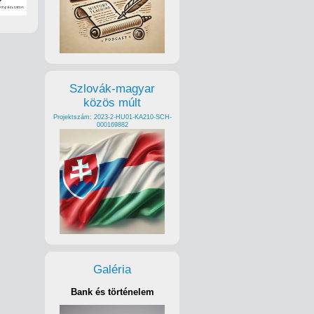
Szlovák-magyar
közös múlt
Projektszám: 2023-2-HU01-KA210-SCH-
000169882
Galéria
Bank és történelem