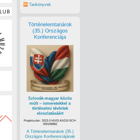
Tankönyvek
Történelemtanárok
(35.) Országos
Konferenciája
Szlovák-magyar közös
múlt – ismeretekkel a
történelmi tévhitek
eloszlatásáért
Projektszám: 2023-2-HU01-KA210-SCH-
000169882
A Történelemtanárok (35.)
Országos Konferenciájának