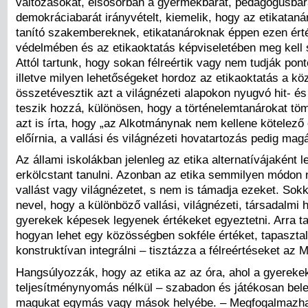
változásokat, elsősorban a gyermekbarát, pedagógusbar
demokráciabarát irányvételt, kiemelik, hogy az etikatan
tanító szakembereknek, etikatanároknak éppen ezen ért
védelmében és az etikaoktatás képviseletében meg kell 
Attól tartunk, hogy sokan félreértik vagy nem tudják ponto
illetve milyen lehetőségeket hordoz az etikaoktatás a kö
összetévesztik azt a világnézeti alapokon nyugvó hit- és
teszik hozzá, különösen, hogy a történelemtanárokat tö
azt is írta, hogy „az Alkotmánynak nem kellene kötelező
előírnia, a vallási és világnézeti hovatartozás pedig mag
Az állami iskolákban jelenleg az etika alternatívájaként le
erkölcstant tanulni. Azonban az etika semmilyen módon 
vallást vagy világnézetet, s nem is támadja ezeket. Sokk
nevel, hogy a különböző vallási, világnézeti, társadalmi 
gyerekek képesek legyenek értékeket egyeztetni. Arra ta
hogyan lehet egy közösségben sokféle értéket, tapasztal
konstruktívan integrálni – tisztázza a félreértéseket az 
Hangsúlyozzák, hogy az etika az az óra, ahol a gyereke
teljesítménynyomás nélkül – szabadon és játékosan bele
magukat egymás vagy mások helyébe. – Megfogalmazha