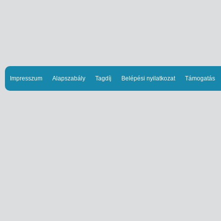
Impresszum
Alapszabály
Tagdíj
Belépési nyilatkozat
Támogatás