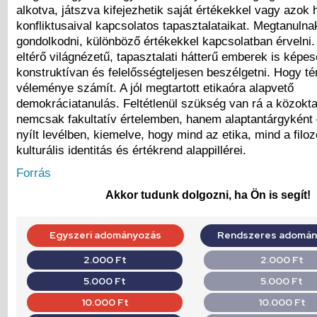
alkotva, játszva kifejezhetik saját értékekkel vagy azok 
konfliktusaival kapcsolatos tapasztalataikat. Megtanulna
gondolkodni, különböző értékekkel kapcsolatban érvelni. 
eltérő világnézetű, tapasztalati hátterű emberek is képe
konstruktívan és felelősségteljesen beszélgetni. Hogy t
véleménye számít. A jól megtartott etikaóra alapvető
demokráciatanulás. Feltétlenül szükség van rá a közokt
nemcsak fakultatív értelemben, hanem alaptantárgyként 
nyílt levélben, kiemelve, hogy mind az etika, mind a filoz
kulturális identitás és értékrend alappillérei.
Forrás
Akkor tudunk dolgozni, ha Ön is segít!