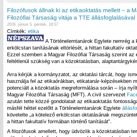
Filozófusok állnak ki az etikaoktatás mellett – a 
Filozófiai Társaság vitája a TTE állásfoglalásával
2026. június 5. péntek, 18:57
Címkék:
etika
A Történelemtanárok Egylete nemrég a 
erkölcstan tanításának eltörlését, a hittan fakultatív okta
Ezzel szemben a Magyar Filozófiai Társaság szerint az 
feltétlenül szükség van a közoktatásban, alaptantárgykén
Arra kérjük a kormányzatot, az oktatási tárcát, hogy isme
használja fel az etikaórákban, etikatanár-képzésekben 
potenciált a közoktatás megreformálása során – írja nyíl
Magyar Filozófiai Társaság (MFT). A civil szervezet
Face
azután tette közzé gondolatait az etikaoktatás fontosság
másfél héttel ezelőtt a Történelemtanárok Egylete
állásf
követelte „a kötelező erkölcstan oktatásának megszüntet
a hittan fakultatív formában történő tanítását”.
A filozófusok amellett, hogy üdvözlik a közoktatásban te