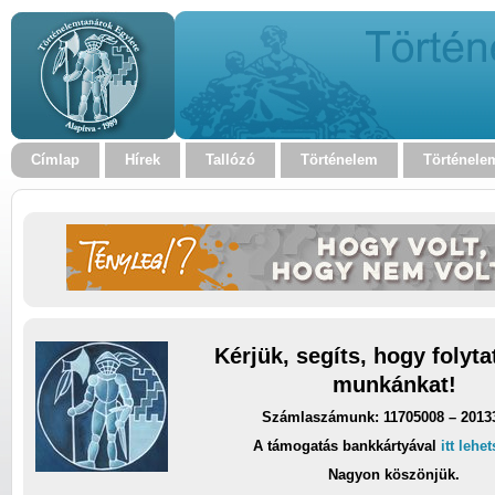
Címlap
Hírek
Tallózó
Történelem
Történele
Kérjük, segíts, hogy folyt
munkánkat!
Számlaszámunk: 11705008 – 2013
A támogatás bankkártyával
itt lehe
Nagyon köszönjük.