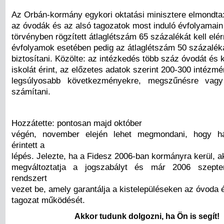
Az Orbán-kormány egykori oktatási minisztere elmondta
az óvodák és az alsó tagozatok most induló évfolyamain
törvényben rögzített átlaglétszám 65 százalékát kell elér
évfolyamok esetében pedig az átlaglétszám 50 százaléká
biztosítani. Közölte: az intézkedés több száz óvodát és 
iskolát érint, az előzetes adatok szerint 200-300 intézmé
legsúlyosabb következményekre, megszűnésre vagy
számítani.
Hozzátette: pontosan majd október
végén, november elején lehet megmondani, hogy h
érintett a
lépés. Jelezte, ha a Fidesz 2006-ban kormányra kerül, a
megváltoztatja a jogszabályt és már 2006 szepte
rendszert
vezet be, amely garantálja a kistelepüléseken az óvoda 
tagozat működését.
Akkor tudunk dolgozni, ha Ön is segít!