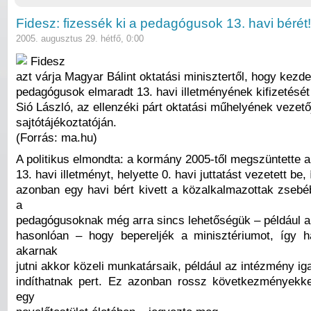
Fidesz: fizessék ki a pedagógusok 13. havi bérét!
2005. augusztus 29. hétfő, 0:00
Fidesz
azt várja Magyar Bálint oktatási minisztertől, hogy kez
pedagógusok elmaradt 13. havi illetményének kifizetését –
Sió László, az ellenzéki párt oktatási műhelyének vezető
sajtótájékoztatóján.
(Forrás: ma.hu)
A politikus elmondta: a kormány 2005-től megszüntette a
13. havi illetményt, helyette 0. havi juttatást vezetett be,
azonban egy havi bért kivett a közalkalmazottak zsebéb
a
pedagógusoknak még arra sincs lehetőségük – például 
hasonlóan – hogy bepereljék a minisztériumot, így 
akarnak
jutni akkor közeli munkatársaik, például az intézmény ig
indíthatnak pert. Ez azonban rossz következményekke
egy