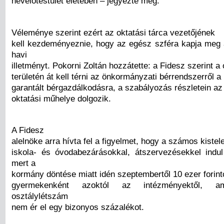
nevelőtestület életében – jegyezte meg.
Véleménye szerint ezért az oktatási tárca vezetőjének
kell kezdeményeznie, hogy az egész szféra kapja meg 
havi
illetményt. Pokorni Zoltán hozzátette: a Fidesz szerint a
területén át kell térni az önkormányzati bérrendszerről a
garantált bérgazdálkodásra, a szabályozás részletein az 
oktatási műhelye dolgozik.
A Fidesz
alelnöke arra hívta fel a figyelmet, hogy a számos kiste
iskola- és óvodabezárásokkal, átszervezésekkel indu
mert a
kormány döntése miatt idén szeptembertől 10 ezer forint
gyermekenként azoktól az intézményektől, a
osztálylétszám
nem ér el egy bizonyos százalékot.