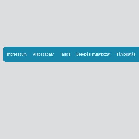
Impresszum
Alapszabály
Tagdíj
Belépési nyilatkozat
Támogatás