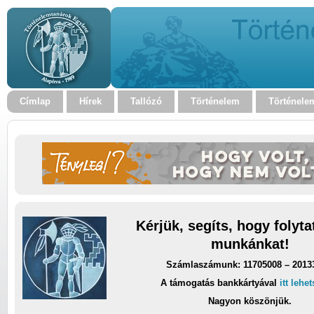
Címlap
Hírek
Tallózó
Történelem
Történele
Kérjük, segíts, hogy folyt
munkánkat!
Számlaszámunk: 11705008 – 2013
A támogatás bankkártyával
itt lehe
Nagyon köszönjük.