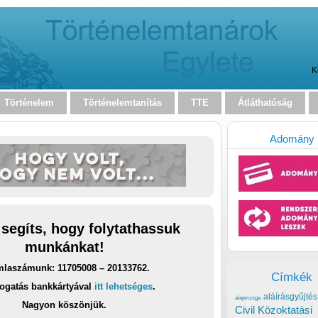
K
Történelem
Történelemtanítás
TTE
Átláthatóság
Adomány
 segíts, hogy folytathassuk
munkánkat!
laszámunk: 11705008 – 20133762.
Címkék
ogatás bankkártyával
itt lehetséges
.
aláírásgyűjtés
alapvizsga
Nagyon köszönjük.
Civil Közoktatási