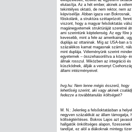
elutasítja. Az a hét ember, akinek a véle
tekintélyes oktató, de nem rektor, nem a
képviselője. Abban igaza van Bokrosnak,
főiskolánk, a struktúra szétaprózott, fenn
viszont, hogy a magyar felsőoktatás váls
magánegyetemek struktúráját szeretné átü
ami szerintünk képtelenség. Az egy főre
kevesebb, mint a fele az amerikainak, ug
duplája az ottaninak. Míg az USA-ban a t
százalékos kamat magasnak számít, nálu
mint duplája. Véleményünk szerint minde
egyetemek – összehasonlítva a közép- és
állnak rosszul. Miközben az integráció é
küszködnek, állják a versenyt Csehorszá
állami intézményeivel.
hvg.hu: Nem lenne mégis ésszerű, hogy
lehetőség szerint, aki vagy akinek csalá
fedezze a továbbtanulás költségeit?
M. N.: Jelenleg a felsőoktatásban a hely
negyven százalékát az állam támogatja, 
költségtérítéses. Bokros Lajos azt javaso
hallgatók önköltséges alapon, fizessenek
tandíjat, ez alól a diákoknak mintegy tiz