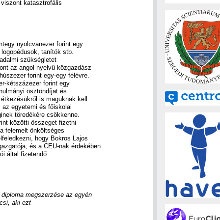
viszont katasztrofális
ntegy nyolcvanezer forint egy
 logopédusok, tanítók stb.
sadalmi szükségletet
zont az angol nyelvű közgazdász
úszezer forint egy-egy félévre.
er-kétszázezer forint egy
anulmányi ösztöndíjat és
, étkezésükről is maguknak kell
 az egyetemi és főiskolai
eginek töredékére csökkenne.
int közötti összeget fizetni
 a felemelt önköltséges
elfeledkezni, hogy Bokros Lajos
gazgatója, és a CEU-nak érdekében
i által fizetendő
 a diploma megszerzése az egyén
si, aki ezt