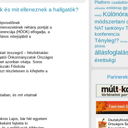
Platform
családtör
gy
emléknap
k és mit elleneznek a hallgatók?
előadás
Különóra
interjú
módszertani 
épviselőinek
rmtervezetének néhány pontját a
tankönyv
NAT
renciája (HÖOK) elfogadja, a
konferencia
János interjújából a
Tényleg!?
törvény
álhírek
állásfoglalá
tait összegző – felsőoktatási
lgatói Önkormányzatok Országos
érettségi
et azonban vitatja. Soros
űszaki Főiskola
zt részletesen is kifejtette a
Partnerek
taiban, és mit vitatnak
kros Lajos, bár hét egyetem
keként fejtette ki
 és a politikusok többsége