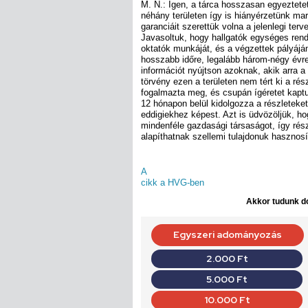
M. N.: Igen, a tárca hosszasan egyeztetet
néhány területen így is hiányérzetünk ma
garanciáit szerettük volna a jelenlegi terv
Javasoltuk, hogy hallgatók egységes ren
oktatók munkáját, és a végzettek pályáján
hosszabb időre, legalább három-négy évr
információt nyújtson azoknak, akik arra a 
törvény ezen a területen nem tért ki a rés
fogalmazta meg, és csupán ígéretet kapt
12 hónapon belül kidolgozza a részleteket
eddigiekhez képest. Azt is üdvözöljük, h
mindenféle gazdasági társaságot, így rés
alapíthatnak szellemi tulajdonuk hasznosí
A
cikk a HVG-ben
Akkor tudunk do