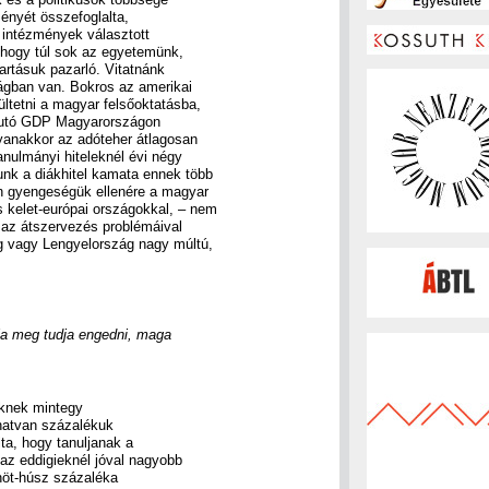
ményét összefoglalta,
z intézmények választott
 hogy túl sok az egyetemünk,
tartásuk pazarló. Vitatnánk
ágban van. Bokros az amerikai
ltetni a magyar felsőoktatásba,
 jutó GDP Magyarországon
yanakkor az adóteher átlagosan
anulmányi hiteleknél évi négy
nk a diákhitel kamata ennek több
n gyengeségük ellenére a magyar
 kelet-európai országokkal, – nem
s az átszervezés problémáival
g vagy Lengyelország nagy múltú,
dja meg tudja engedni, maga
eknek mintegy
hatvan százalékuk
lta, hogy tanuljanak a
 az eddigieknél jóval nagyobb
enöt-húsz százaléka