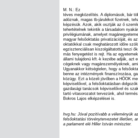
M. N.: Ez
téves megközelítés. A diplomások, bár tö
adóznak, magas tb-járulékot fizetnek, teh
képzésük. Azok, akik osztják az ő szemlél
tehertételnek tekintik a társadalom nyaká
privilégiumának, amelyet magánegyetemek
magyar felsőoktatás privatizációját, és a
oktatókkal csak meghatározott időre szó
egzisztenciálisan kiszolgáltatottá teszi 
más fenyegetést is rejt. Ha az egyetemek
állami tulajdonú kft.-k kezébe adják, azt e
cégeknek vagy magánszemélyeknek, ami 
Ugyanakkor kétségtelen, hogy a felsőoktat
benne az intézmények finanszírozása, ga
közügy. Ezt a közeli jövőben a HÖOK megv
képviselőivel, a felsőoktatásban dolgozók
gazdasági tanácsok képviselőivel és szak
tartó vitasorozatot tervezünk, ahol termé
Bokros Lajos elképzelései is.
hvg.hu: Jóval pozitívabb a véleményük az
felsőoktatási törvénytervezetet illetően, 
a parlament elé Hiller István miniszter.