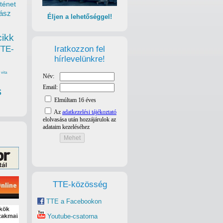
ténet
ász
Éljen a lehetőséggel!
cikk
Iratkozzon fel
TTE-
hírlevelünkre!
vita
s
TTE-közösség
TTE a Facebookon
Youtube-csatorna