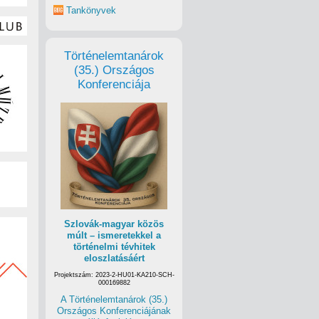
Tankönyvek
Történelemtanárok
(35.) Országos
Konferenciája
Szlovák-magyar közös
múlt – ismeretekkel a
történelmi tévhitek
eloszlatásáért
Projektszám: 2023-2-HU01-KA210-SCH-
000169882
A Történelemtanárok (35.)
Országos Konferenciájának