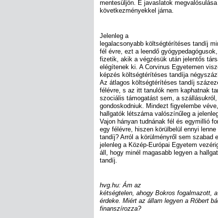
mentesüljön. E javaslatok megvalósulása 
következményekkel járna.
Jelenleg a
legalacsonyabb költségtérítéses tandíj mi
fél évre, ezt a leendő gyógypedagógusok,
fizetik, akik a végzésük után jelentős tár
elégítenek ki. A Corvinus Egyetemen vis
képzés költségtérítéses tandíja négyszázh
Az átlagos költségtérítéses tandíj százez
félévre, s az itt tanulók nem kaphatnak t
szociális támogatást sem, a szállásukról
gondoskodniuk. Mindezt figyelembe véve,
hallgatók létszáma valószínűleg a jelenl
Vajon hányan tudnának fél és egymillió for
egy félévre, hiszen körülbelül ennyi lenne
tandíj? Arról a körülményről sem szabad 
jelenleg a Közép-Európai Egyetem vezéri
áll, hogy minél magasabb legyen a hallgató
tandíj.
hvg.hu: Ám az
kétségtelen, ahogy Bokros fogalmazott,
érdeke. Miért az állam legyen a Róbert bác
finanszírozza?