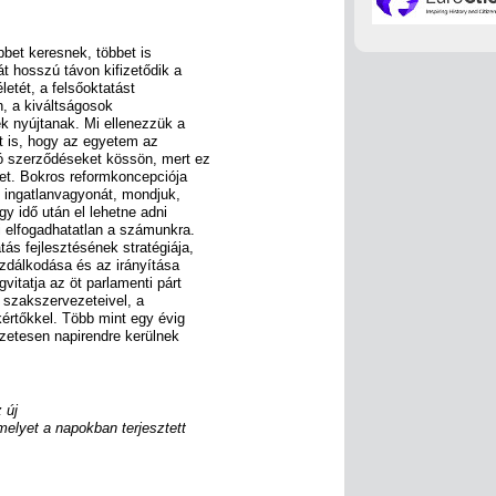
bbet keresnek, többet is
át hosszú távon kifizetődik a
etét, a felsőoktatást
n, a kiváltságosok
 nyújtanak. Mi ellenezzük a
zt is, hogy az egyetem az
ló szerződéseket kössön, mert ez
őket. Bokros reformkoncepciója
 ingatlanvagyonát, mondjuk,
gy idő után el lehetne adni
elfogadhatatlan a számunkra.
ás fejlesztésének stratégiája,
zdálkodása és az irányítása
itatja az öt parlamenti párt
 szakszervezeteivel, a
értőkkel. Több mint egy évig
szetesen napirendre kerülnek
 új
amelyet a napokban terjesztett