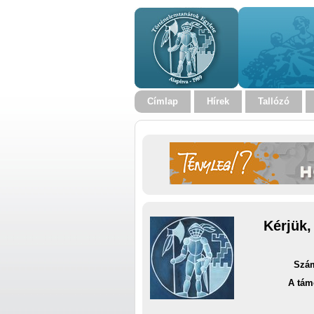
Címlap
Hírek
Tallózó
Kérjük,
Szám
A tám