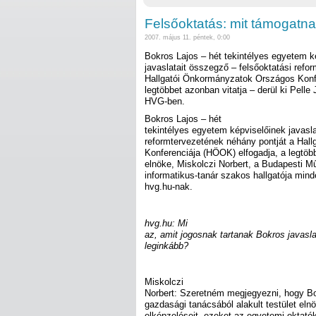
Felsőoktatás: mit támogatna
2007. május 11. péntek, 0:00
Bokros Lajos – hét tekintélyes egyetem k
javaslatait összegző – felsőoktatási refo
Hallgatói Önkormányzatok Országos Konfe
legtöbbet azonban vitatja – derül ki Pelle 
HVG-ben.
Bokros Lajos – hét
tekintélyes egyetem képviselőinek javasla
reformtervezetének néhány pontját a Hal
Konferenciája (HÖOK) elfogadja, a legtöbb
elnöke, Miskolczi Norbert, a Budapesti M
informatikus-tanár szakos hallgatója minde
hvg.hu-nak.
hvg.hu: Mi
az, amit jogosnak tartanak Bokros javasla
leginkább?
Miskolczi
Norbert: Szeretném megjegyezni, hogy Bo
gazdasági tanácsából alakult testület elnö
elképzeléseit, ezeket az egyetemi oktatók