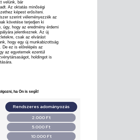
t velünk, bár
radt. Az oktatás minőségi
ezethez képest erősíteni.
dszer szerint véleményezzék az
ak követése terjedjen ki
e, úgy, hogy az eredmény érdemi
pályára jelentkeznek. Az új
zletekre, csak az elvárást
unk, hogy egy új munkabizottság
. De ez is előrelépés az
ogy az egyetemek ezentúl
zvénytársaságot, holdingot is
tására.
lgozni, ha Ön is segít!