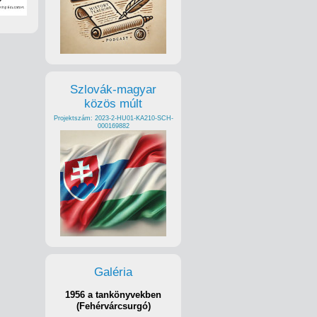
Szlovák-magyar
közös múlt
Projektszám: 2023-2-HU01-KA210-SCH-
000169882
Galéria
1956 a tankönyvekben
(Fehérvárcsurgó)