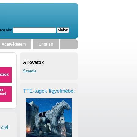
eresés:
Adatvédelem
English
Alrovatok
Szemle
TTE-tagok figyelmébe:
civil