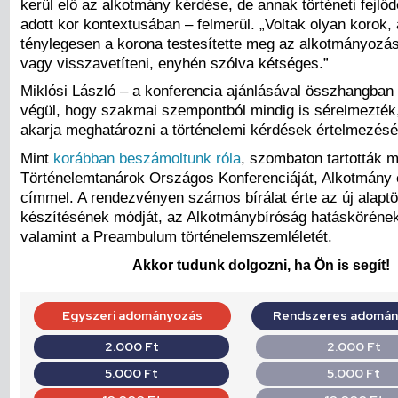
kerül elő az alkotmány kérdése, de annak történeti fejlő
adott kor kontextusában – felmerül. „Voltak olyan korok,
ténylegesen a korona testesítette meg az alkotmányozást
vagy visszavetíteni, enyhén szólva kétséges.”
Miklósi László – a konferencia ajánlásával összhangban 
végül, hogy szakmai szempontból mindig is sérelmezték, 
akarja meghatározni a történelemi kérdések értelmezésé
Mint
korábban beszámoltunk róla
, szombaton tartották 
Történelemtanárok Országos Konferenciáját, Alkotmány 
címmel. A rendezvényen számos bírálat érte az új alapt
készítésének módját, az Alkotmánybíróság hatásköréne
valamint a Preambulum történelemszemléletét.
Akkor tudunk dolgozni, ha Ön is segít!