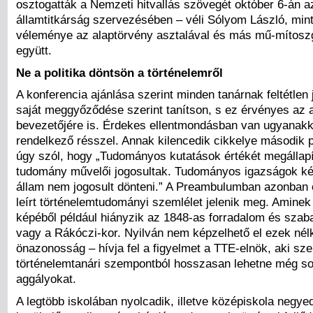
osztogatták a Nemzeti hitvallás szövegét október 6-án a
államtitkárság szervezésében – véli Sólyom László, min
véleménye az alaptörvény asztalával és más mű-mítosz
együtt.
Ne a politika döntsön a történelemről
A konferencia ajánlása szerint minden tanárnak feltétlen 
saját meggyőződése szerint tanítson, s ez érvényes az 
bevezetőjére is. Érdekes ellentmondásban van ugyanakko
rendelkező résszel. Annak kilencedik cikkelye második 
úgy szól, hogy „Tudományos kutatások értékét megállapí
tudomány művelői jogosultak. Tudományos igazságok k
állam nem jogosult dönteni.” A Preambulumban azonban e
leírt történelemtudományi szemlélet jelenik meg. Aminek
képéből például hiányzik az 1848-as forradalom és szab
vagy a Rákóczi-kor. Nyilván nem képzelhető el ezek nél
önazonosság – hívja fel a figyelmet a TTE-elnök, aki sze
történelemtanári szempontból hosszasan lehetne még so
aggályokat.
A legtöbb iskolában nyolcadik, illetve középiskola negy