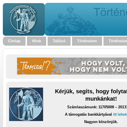
Címlap
Hírek
Tallózó
Történelem
Történele
Kérjük, segíts, hogy folyt
munkánkat!
Számlaszámunk: 11705008 – 2013
A támogatás bankkártyával
itt lehe
Nagyon köszönjük.