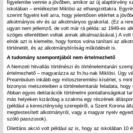
figyelembe vennie a jövőben, amikor az új alaptörvény s
iskolában – emlékeztet Miklósi az elhangzottakra. Egyr
szerint figyelni kell arra, hogy jelentősen eltérhet a jövő
alkotmányos elv és az alkotmányos gyakorlat. (Ez a ren
ugyan nem jellemző, de volt már rá példa: az 1949-es al
szöges ellentétben voltak annak alkalmazásával.) A volt
elnök azt is kiemelte, hogy fontos volna tanítani az alk
történetét, és az alkotmánybíróság működését is.
A tudomány szempontjából nem értelmezhető
A Nemzeti hitvallás történészi és történelemtanári szem
értelmezhető – magyarázza az fn.hu-nak Miklósi. Úgy vél
Preambulum inkább egy mítoszteremtési kísérlet, s mint
bizonyos metszeteiben a történelemtanár feladata, hogy 
Abban egyes deklarációk történelmi pontatlanságokat ta
más helyeken kizárólag a szakma egy részének álláspont
(például a kereszténység szerepéről, a Szent Korona ált
megtestesített alkotmányról, vagy a magyar nyelv egyed
szóló passzusok).
Dilettáns akció volt például az is, hogy az iskolában 10