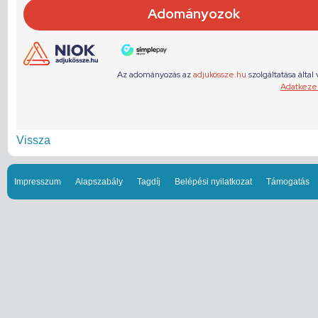
Vissza
Impresszum
Alapszabály
Tagdíj
Belépési nyilatkozat
Támogatás