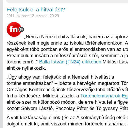
Felejtsük el a hitvallást?
2011. október 12. szerda, 20:29
„Nem a Nemzeti hitvallásnak, hanem az alaptör
részének kell megjelennie az iskolai történelemórákon. A
egyébként több pontban erős ellentmondásban van az utó
Preambulum inkább a mítoszépítésről szól, semmint a jo
történelemről.”
Balla István (FN24) cikkében
Miklósi Lás
elnöke nyilatkozik.
„Úgy ahogy van, felejtsük el a Nemzeti hitvallást a
történelemtanításban” – idézte a hétvégén megtartott Tö
Országos Konferenciájának főszervezője több előadó vé
fn.hu kérdésére. Miklósi László, a
Történelemtanárok Eg
elnöke szerint különböző módon, de erre hívta fel a figy
között Sólyom László, Paczolay Péter és Tölgyessy Péte
A volt köztársasági elnök (és az Alkotmánybíróság első
dolgot emelt ki, amit viszont minden történelemtanárna