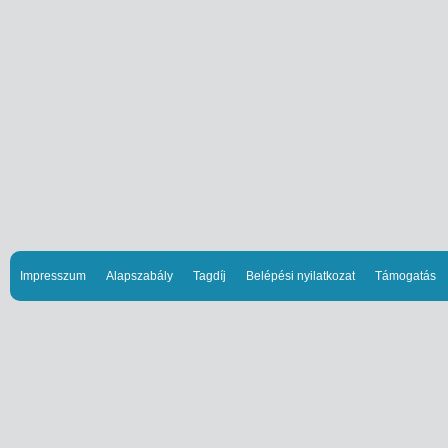
Impresszum
Alapszabály
Tagdíj
Belépési nyilatkozat
Támogatás