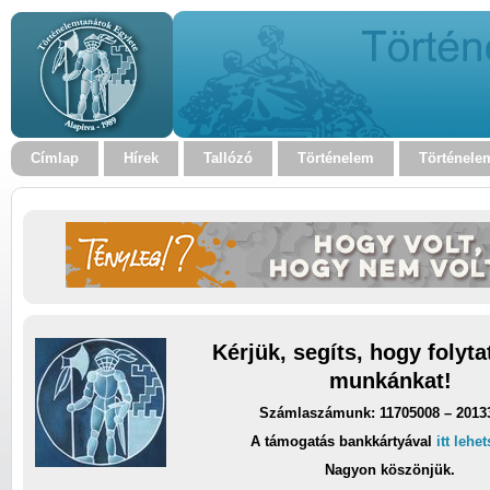
Címlap
Hírek
Tallózó
Történelem
Történele
Kérjük, segíts, hogy folyt
munkánkat!
Számlaszámunk: 11705008 – 2013
A támogatás bankkártyával
itt lehe
Nagyon köszönjük.