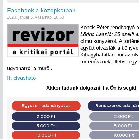
Facebook a középkorban
2020. január 5. vasárnap, 20:30
Konok Péter rendhagyó r
Lőrinc László: 25 szelfi 
című könyvéről. A történ
együtt olvasták a könyve
Kihagyhatatlan, mi az ol
történésznek, illetve egy
ugyanarról a műről.
Itt olvasható
Akkor tudunk dolgozni, ha Ön is segít!