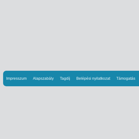
Impresszum
Alapszabály
Tagdíj
Belépési nyilatkozat
Támogatás