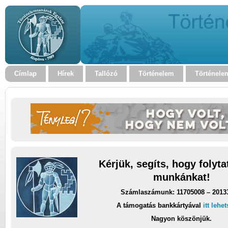
Címlap
Hírek
Tallózó
Történelem
Történele
Kérjük, segíts, hogy folyt
munkánkat!
Számlaszámunk: 11705008 – 2013
A támogatás bankkártyával
itt lehe
Nagyon köszönjük.