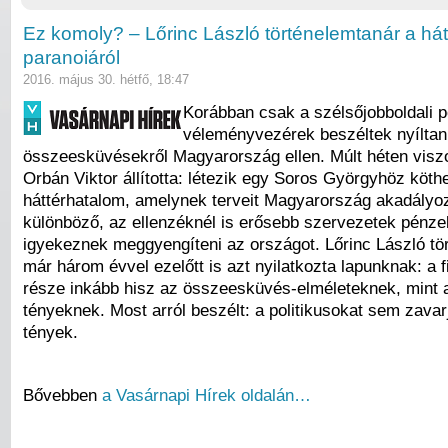
Ez komoly? – Lőrinc László történelemtanár a hát
paranoiáról
2016. május 30. hétfő, 18:47
Korábban csak a szélsőjobboldali p
véleményvezérek beszéltek nyíltan
összeesküvésekről Magyarország ellen. Múlt héten vis
Orbán Viktor állította: létezik egy Soros Györgyhöz köth
háttérhatalom, amelynek terveit Magyarország akadályoz
különböző, az ellenzéknél is erősebb szervezetek pénze
igyekeznek meggyengíteni az országot. Lőrinc László tö
már három évvel ezelőtt is azt nyilatkozta lapunknak: a f
része inkább hisz az összeesküvés-elméleteknek, mint
tényeknek. Most arról beszélt: a politikusokat sem zavar
tények.
Bővebben
a Vasárnapi Hírek oldalán…