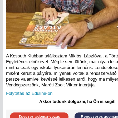
A Kossuth Klubban találkoztam Miklósi Lászlóval, a Tör
Egyletének elnökével. Még le sem ültünk, már olyan lelk
mintha csak egy iskolai lyukasórán lennénk. Lendületesen
miként került a pályára, milyenek voltak a rendszerváltó
persze valamivel kevéssé lelkesen arról, hogy ma milye
Vendégszerzőnk, Maróti Zsolt Viktor interjúja.
Folytatás az Eduline-on
Akkor tudunk dolgozni, ha Ön is segít!