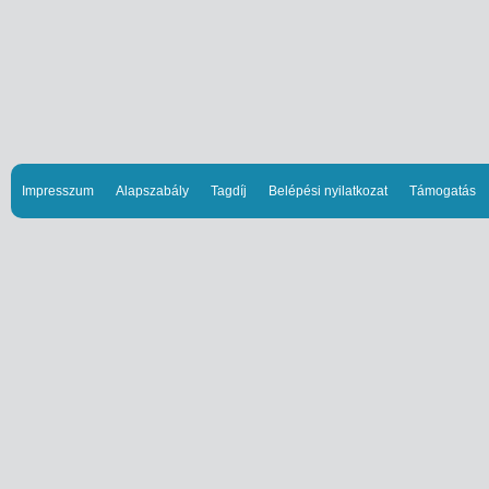
Impresszum
Alapszabály
Tagdíj
Belépési nyilatkozat
Támogatás