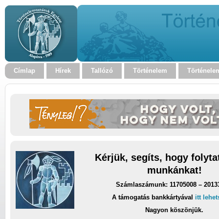
Címlap
Hírek
Tallózó
Történelem
Történele
Kérjük, segíts, hogy folyt
munkánkat!
Számlaszámunk: 11705008 – 2013
A támogatás bankkártyával
itt lehe
Nagyon köszönjük.