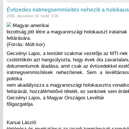
Évtizedes iratmegsemmisítés nehezíti a holokaus
2006. december 19. kedd, 0:00
Magyar-amerikai
bizottság jött létre a magyarországi holokauszt iratainak
feltárására.
(Forrás: Múlt-kor)
Gecsényi Lajos, a testület szakmai vezetője az MTI-nek
csütörtökön azt hangsúlyozta, hogy évek óta zavartalanul
dokumentumok átadása, amit csak az évtizedekkel ezelő
iratmegsemmisítések nehezítenek. Sem a levéltáro
politika
nem akadályozza a magyarországi holokausztra vonatko
feltárását, hozzáférhetővé tételét, ez senkinek sem érd
Gecsényi Lajos, a Magyar Országos Levéltár
főigazgatója.
Karsai László
történész és munkatársai az izraeli kormányzati szervk