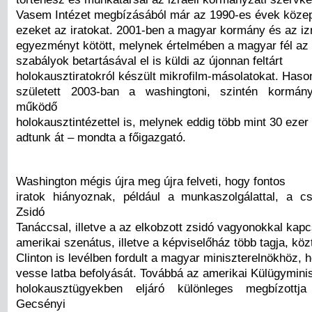
Vasem Intézet megbízásából már az 1990-es évek közep
ezeket az iratokat. 2001-ben a magyar kormány és az izr
egyezményt kötött, melynek értelmében a magyar fél az
szabályok betartásával el is küldi az újonnan feltárt
holokausztiratokról készült mikrofilm-másolatokat. Has
született 2003-ban a washingtoni, szintén kormány
működő
holokausztintézettel is, melynek eddig több mint 30 ezer
adtunk át – mondta a főigazgató.
Washington mégis újra meg újra felveti, hogy fontos
iratok hiányoznak, például a munkaszolgálattal, a c
Zsidó
Tanáccsal, illetve a az elkobzott zsidó vagyonokkal kapc
amerikai szenátus, illetve a képviselőház több tagja, köz
Clinton is levélben fordult a magyar miniszterelnökhöz,
vesse latba befolyását. Továbbá az amerikai Külügymini
holokausztügyekben eljáró különleges megbízottja
Gecsényi