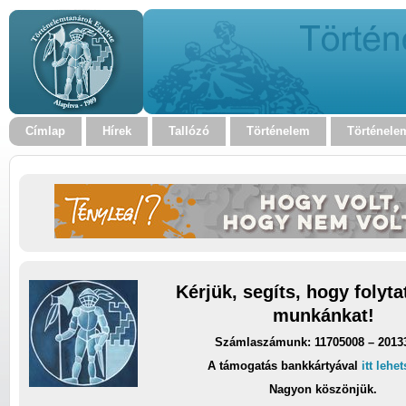
Címlap
Hírek
Tallózó
Történelem
Történele
Kérjük, segíts, hogy folyt
munkánkat!
Számlaszámunk: 11705008 – 2013
A támogatás bankkártyával
itt lehe
Nagyon köszönjük.