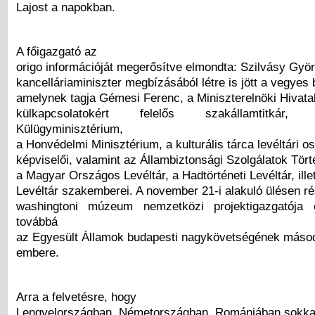
Lajost a napokban.
A főigazgató az
origo információját megerősítve elmondta: Szilvásy Gyö
kancelláriaminiszter megbízásából létre is jött a vegyes 
amelynek tagja Gémesi Ferenc, a Miniszterelnöki Hivata
külkapcsolatokért felelős szakállamtitká
Külügyminisztérium,
a Honvédelmi Minisztérium, a kulturális tárca levéltári o
képviselői, valamint az Állambiztonsági Szolgálatok Törté
a Magyar Országos Levéltár, a Hadtörténeti Levéltár, ille
Levéltár szakemberei. A november 21-i alakuló ülésen ré
washingtoni múzeum nemzetközi projektigazgatója é
továbbá
az Egyesült Államok budapesti nagykövetségének máso
embere.
Arra a felvetésre, hogy
Lengyelországban, Németországban, Romániában sokka