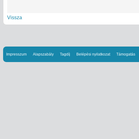
Vissza
Impresszum
Alapszabály
Tagdíj
Belépési nyilatkozat
Támogatás