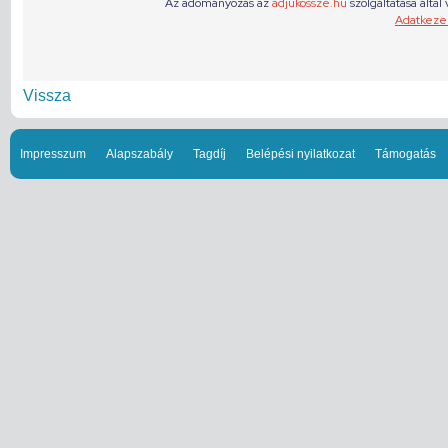
Vissza
Impresszum
Alapszabály
Tagdíj
Belépési nyilatkozat
Támogatás