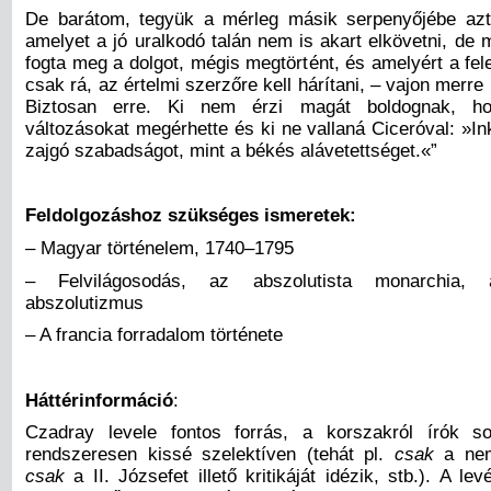
De barátom, tegyük a mérleg másik serpenyőjébe azt
amelyet a jó uralkodó talán nem is akart elkövetni, de m
fogta meg a dolgot, mégis megtörtént, és amelyért a fe
csak rá, az értelmi szerzőre kell hárítani,
–
vajon merre 
Biztosan erre. Ki nem érzi magát boldognak, h
változásokat megérhette és ki ne vallaná Ciceróval: »I
zajgó szabadságot, mint a békés alávetettséget.«”
Feldolgozáshoz szükséges ismeretek:
– Magyar történelem, 1740–1795
– Felvilágosodás, az abszolutista monarchia, a 
abszolutizmus
– A francia forradalom története
Háttérinformáció
:
Czadray levele fontos forrás, a korszakról írók so
rendszeresen kissé szelektíven (tehát pl.
csak
a nem
csak
a II. Józsefet illető kritikáját idézik, stb.). A lev