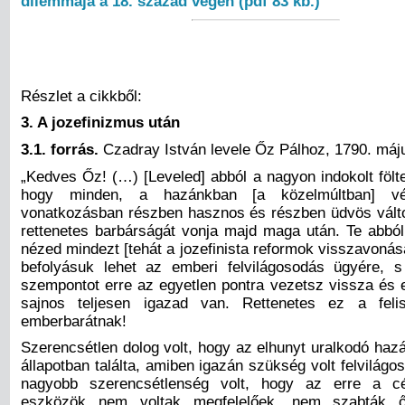
dilemmája a 18. század végén (pdf 83 kb.)
Részlet a cikkből:
3. A
jozefinizmus után
3.1. forrás.
Czadray István levele Őz Pálhoz, 1790. máj
„Kedves Őz! (…) [Leveled] abból a nagyon indokolt fölte
hogy minden, a hazánkban [a közelmúltban] v
vonatkozásban részben hasznos és részben üdvös válto
rettenetes barbárságát vonja majd maga után. Te abbó
nézed mindezt [tehát a jozefinista reformok visszavonás
befolyásuk lehet az emberi felvilágosodás ügyére, 
szempontot erre az egyetlen pontra vezetsz vissza és 
sajnos teljesen igazad van. Rettenetes ez a fel
emberbarátnak!
Szerencsétlen dolog volt, hogy az elhunyt uralkodó haz
állapotban találta, amiben igazán szükség volt felvilág
nagyobb szerencsétlenség volt, hogy az erre a cél
eszközök nem voltak megfelelőek, nem szabták 