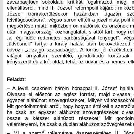
zavarbaejtően sokoldalú kritikát fogalmazott meg,
ellenállásról, mind II. József reformpolitikájáról; miközb
József trónrakerülésekor hazánkban „igazán s
felvilágosodásra”, végső soron elítéli a jozefinista polit
megsértése miatt; miközben önimádónak és önzőnek mi
utáni magyarországi közhangulatot, s attól tart, hogy re
„a régi idők rettenetes barbárságával fenyeget”, vé
„üdvösnek” tartja a király halála után bekövetkezett 
üdvözli „a zajgó szabadságot”. A forrás jól érzékeltet
világot árnyaltan szemlélő, gondolkodó kortársak 
kényszerültek a két oldal, tehát az udvar és a nemesi ell
Feladat:
– A levél csaknem három hónappal II. József halála 
Olvassa el először az egész forrást, majd olvassa
egyszer aláhúzott szövegrészeket! Milyen változásokról 
Mit gondolhatnánk arról, hogy hogyan értékeli a szerző 
ha csak
az egyszer aláhúzott szövegrészeket olva
össze a kétszer aláhúzott részeket! Mit gondol
véleményéről, ha csak a duplán aláhúzott szövegrészek
– Mi a szerző véleménye
összességében
II. Józse