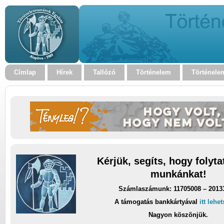
Címlap
Hírek
Tallózó
Történelem
Történele
Kérjük, segíts, hogy folyt
munkánkat!
Számlaszámunk: 11705008 – 2013
A támogatás bankkártyával
itt lehe
Nagyon köszönjük.