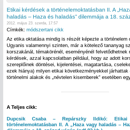
Etikai kérdések a történelemoktatásban II. A „Ha
haladás – Haza és haladás” dilemmája a 18. sz
2012. május 23. szerda, 17:57
Címkék:
módszertani cikk
Az etika oktatása mindig is részét képezte a történelem
Ugyanis valamennyi szinten, már a kötelező tananyag s
korszakánál, témakörénél, eseményénél felvetődhetnek 
kérdések, azzal kapcsolatban például, hogy az adott ko
szereplőinek döntései, kijelentései, magatartása, cselek
ezek hiánya) milyen etikai következményekkel járhattak 
történelmi alakok és „névtelen kisemberek” esetében egy
A Teljes cikk:
Dupcsik Csaba – Repárszky Ildikó: Etika
történelemoktatásban II. A „Haza vagy haladás – Ha