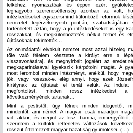
lelkéhez, nyomasztóak és éppen ezért gyűlölete
legnagyobb szerencsétlenség azonban az volt, h
intézkedéseket egyszersmind különböző reformok kísé
nemzetet legérzékenyebb pontján, szabadságában 
történhetett aztán, hogy a jó intézkedéseket is egy ka
rosszakkal, és megkülönböztetés nélkül terhet és el
újításoknak tekintették…
Az önimádattól elvakult nemzet most azzal hízeleg 
tőle való félelem késztette a királyt erre a lépés
visszavonására], és megnyírbált jogaiért az eredetin
megkaparintásával igyekszik kárpótolni magát. A gya
most lerombol minden intézményt, anélkül, hogy megv
jók, vagy rosszak-e, elég annyi, hogy ezek József
királynak az újításai: el tehát velük. Az indula
megfontolást, minden rossz intézkedést a fe
következményének tartanak…
Mint a pestistől, úgy félnek minden idegentől, min
mindentől, ami német. A magyar csak maradjon magán
volt akkor, és megint az lesz: bamba, embergyűlölő,
szerintem a külföldi rettenetes változások követke
rosszul értelmezett magyar hazafiság gyümölcsei. (…)