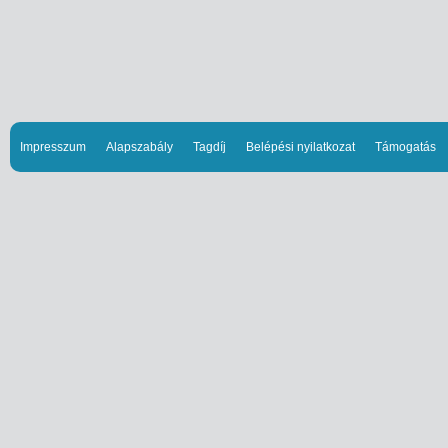
Impresszum
Alapszabály
Tagdíj
Belépési nyilatkozat
Támogatás