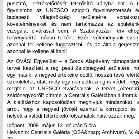
pusztító, leértékelődését felerősítő irányba hat. A
figyelembe az UNESCO szigorú figyelmeztetését és
budapesti világörökségi területekre vonatko
követelményeket és nem tartalmazza az épületenk
vizsgálat elvárásait sem. A Szabályozási Terv elfo
törvénysértő módon történt. Ezért véleményünk szeri
azonnal fel kellene függeszteni, és az általa gerjeszt
azonnal le kellene állítani!
Az ÓVÁS! Egyesület – a Soros Alapítvány támogatásáv
tervet készített a régi pesti Zsidónegyed területére, 
egy másik, a negyed értékeire épülő, hosszú távú felért
szemléletet, utat, mely egy nemzetközileg is védett ne
megfelel az UNESCO elvárásainak. A tervet „Alternat
zsidónegyedről” címmel a Centrális Galériában állítottuk 
A kiállításhoz kapcsolódóan meghívjuk mindazokat, 
arról, hogy a negyed jövőjét ezentúl a korrupció és 
helyett a valódi felértékelő folyamatok határozzák meg.
Időpont: 2009. május 12. délután 5 óra
Helyszín: Centrális Galéria (OSA&nbsp; Archívum), V. A