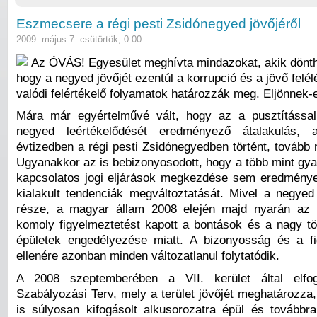
Eszmecsere a régi pesti Zsidónegyed jövőjéről
2009. május 7. csütörtök, 0:00
Az ÓVÁS! Egyesület meghívta mindazokat, akik dönth
hogy a negyed jövőjét ezentúl a korrupció és a jövő felél
valódi felértékelő folyamatok határozzák meg. Eljönnek-
Mára már egyértelművé vált, hogy az a pusztítással
negyed leértékelődését eredményező átalakulás, 
évtizedben a régi pesti Zsidónegyedben történt, tovább 
Ugyanakkor az is bebizonyosodott, hogy a több mint gya
kapcsolatos jogi eljárások megkezdése sem eredmény
kialakult tendenciák megváltoztatását. Mivel a negyed
része, a magyar állam 2008 elején majd nyarán az
komoly figyelmeztetést kapott a bontások és a nagy tö
épületek engedélyezése miatt. A bizonyosság és a f
ellenére azonban minden változatlanul folytatódik.
A 2008 szeptemberében a VII. kerület által elfog
Szabályozási Terv, mely a terület jövőjét meghatározza
is súlyosan kifogásolt alkusorozatra épül és továbbr