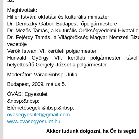
32.
Meghívottak:
Hiller István, oktatási és kulturális miniszter
Dr. Demszky Gábor, Budapest főpolgármestere
Dr. Mezős Tamás, a Kulturális Örökségvédelmi Hivatal e
Dr. Fejérdy Tamás, a Világörökség Magyar Nemzeti Bizo
vezetője
Verók István, VI. kerületi polgármester
Hunvald György VII. kerületi polgármester távol
helyettesítő Gergely József alpolgármester
Moderátor: Váradi&nbsp; Júlia
Budapest, 2009. május 5.
ÓVÁS! Egyesület
&nbsp;&nbsp;
Elérhetőségek:&nbsp;&nbsp;
ovasegyesulet@gmail.com
www.ovasegyesulet.hu
Akkor tudunk dolgozni, ha Ön is segít!