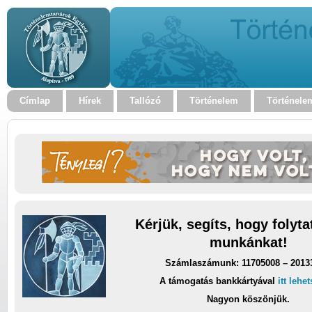
Címlap
Hírek
Tallózó
Történelem
Történele
Kérjük, segíts, hogy folyt
munkánkat!
Számlaszámunk: 11705008 – 2013
A támogatás bankkártyával
itt lehe
Nagyon köszönjük.