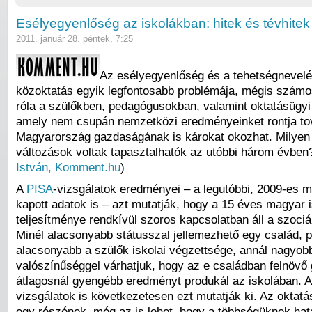
Esélyegyenlőség az iskolákban: hitek és tévhitek
2011. január 28. péntek, 7:25
Az esélyegyenlőség és a tehetségnevelé
közoktatás egyik legfontosabb problémája, mégis számos
róla a szülőkben, pedagógusokban, valamint oktatásügyi 
amely nem csupán nemzetközi eredményeinket rontja t
Magyarország gazdaságának is károkat okozhat. Milyen 
változások voltak tapasztalhatók az utóbbi három évben?
István, Komment.hu
)
A
PISA
-vizsgálatok eredményei – a legutóbbi, 2009-es 
kapott adatok is – azt mutatják, hogy a 15 éves magyar 
teljesítménye rendkívül szoros kapcsolatban áll a szociál
Minél alacsonyabb státusszal jellemezhető egy család, p
alacsonyabb a szülők iskolai végzettsége, annál nagyob
valószínűséggel várhatjuk, hogy az e családban felnövő
átlagosnál gyengébb eredményt produkál az iskolában. A
vizsgálatok is következetesen ezt mutatják ki. Az oktat
egy részének, még az is lehet, hogy a többségüknek hat