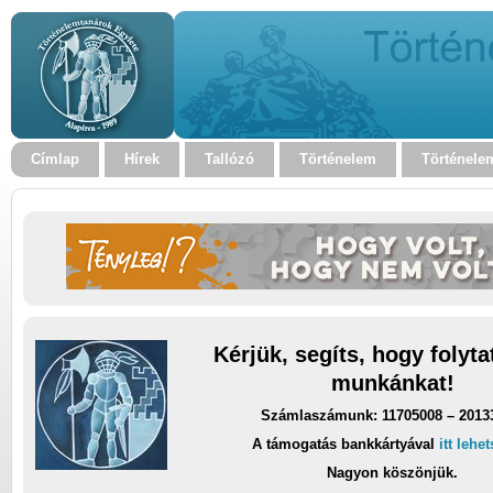
Címlap
Hírek
Tallózó
Történelem
Történele
Kérjük, segíts, hogy folyt
munkánkat!
Számlaszámunk: 11705008 – 2013
A támogatás bankkártyával
itt lehe
Nagyon köszönjük.