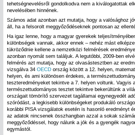
tehetségnevelésről gondolkodva nem a kiválogatottak el
nevelésében hinnének.
Számos adat azonban azt mutatja, hogy a valósághoz jó
áll, ha a felsorolt meggyőződéseknek pontosan az ellentét
Ha igaz lenne, hogy a magyar gyerekek teljesítményébe
különbségek vannak, akkor ennek – nehéz mást elképzel
tükröződnie kellene a nemzetközi felmérések eredménye
azonban nyomát sem találjuk. A legutóbbi, 2009-ben elv
felmérés azt mutatja, hogy az olvasástesztben az ered
vizsgálva 34
OECD
ország között a 12. helyen, matemat
helyen, és ami különösen érdekes, a természettudomán
teszteredményeket tekintve a 7. helyen voltunk. Vagyis 
természettudományos tesztet tekintve bekerültünk a világ
országait tömörítő szervezet tagállamai egynegyedét adó
szóródást, a legkisebb különbségeket produkáló országo
korábbi PISA vizsgálatok esetén is hasonló eredményt ér
az adatok nincsenek összhangban azzal a sokak számár
meggyőződéssel, hogy nálunk a jók és a gyengék nagyon
egymástól.