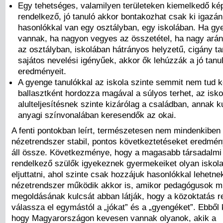
Egy tehetséges, valamilyen területeken kiemelkedő k
rendelkező, jó tanuló akkor bontakozhat csak ki igazá
hasonlókkal van egy osztályban, egy iskolában. Ha gye
vannak, ha nagyon vegyes az összetétel, ha nagy ará
az osztályban, iskolában hátrányos helyzetű, cigány t
sajátos nevelési igényűek, akkor ők lehúzzák a jó tanu
eredményeit.
A gyenge tanulókkal az iskola szinte semmit nem tud 
ballasztként hordozza magával a súlyos terhet, az isko
alulteljesítésnek szinte kizárólag a családban, annak ku
anyagi színvonalában keresendők az okai.
A fenti pontokban leírt, természetesen nem mindenkiben
nézetrendszer stabil, pontos következtetéseket eredmén
áll össze. Következménye, hogy a magasabb társadalmi 
rendelkező szülők igyekeznek gyermekeiket olyan iskol
eljuttatni, ahol szinte csak hozzájuk hasonlókkal lehetne
nézetrendszer működik akkor is, amikor pedagógusok m
megoldásának kulcsát abban látják, hogy a közoktatás 
válassza el egymástól a „jókat” és a „gyengéket”. Ebből 
hogy Magyarországon kevesen vannak olyanok, akik a