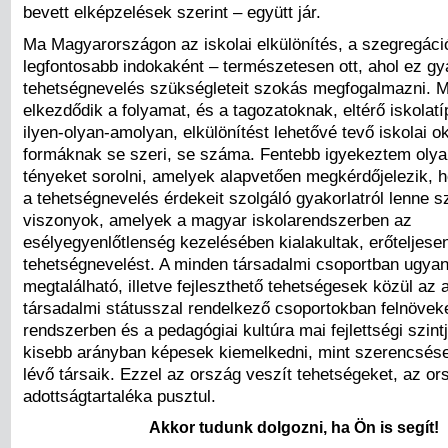
bevett elképzelések szerint – együtt jár.
Ma Magyarországon az iskolai elkülönítés, a szegregáció
legfontosabb indokaként – természetesen ott, ahol ez gy
tehetségnevelés szükségleteit szokás megfogalmazni. 
elkezdődik a folyamat, és a tagozatoknak, eltérő iskolat
ilyen-olyan-amolyan, elkülönítést lehetővé tevő iskolai ok
formáknak se szeri, se száma. Fentebb igyekeztem olya
tényeket sorolni, amelyek alapvetően megkérdőjelezik, h
a tehetségnevelés érdekeit szolgáló gyakorlatról lenne s
viszonyok, amelyek a magyar iskolarendszerben az
esélyegyenlőtlenség kezelésében kialakultak, erőteljesen
tehetségnevelést. A minden társadalmi csoportban ugya
megtalálható, illetve fejleszthető tehetségesek közül az
társadalmi státusszal rendelkező csoportokban felnöve
rendszerben és a pedagógiai kultúra mai fejlettségi szint
kisebb arányban képesek kiemelkedni, mint szerencsés
lévő társaik. Ezzel az ország veszít tehetségeket, az or
adottságtartaléka pusztul.
Akkor tudunk dolgozni, ha Ön is segít!