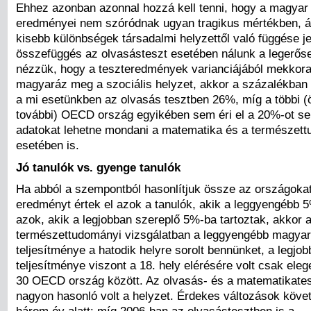
Ehhez azonban azonnal hozzá kell tenni, hogy a magyar 
eredményei nem szóródnak ugyan tragikus mértékben, á
kisebb különbségek társadalmi helyzettől való függése j
összefüggés az olvasásteszt esetében nálunk a legerős
nézzük, hogy a teszteredmények varianciájából mekkor
magyaráz meg a szociális helyzet, akkor a százalékban k
a mi esetünkben az olvasás tesztben 26%, míg a többi 
további) OECD ország egyikében sem éri el a 20%-ot s
adatokat lehetne mondani a matematika és a természett
esetében is.
Jó tanulók vs. gyenge tanulók
Ha abból a szempontból hasonlítjuk össze az országokat
eredményt értek el azok a tanulók, akik a leggyengébb 5%
azok, akik a legjobban szereplő 5%-ba tartoztak, akkor 
természettudományi vizsgálatban a leggyengébb magyar
teljesítménye a hatodik helyre sorolt bennünket, a legjo
teljesítménye viszont a 18. hely elérésére volt csak ele
30 OECD ország között. Az olvasás- és a matematikates
nagyon hasonló volt a helyzet. Érdekes változások köve