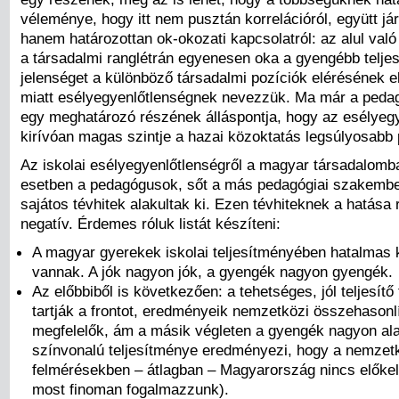
véleménye, hogy itt nem pusztán korrelációról, együtt já
hanem határozottan ok-okozati kapcsolatról: az alul val
a társadalmi ranglétrán egyenesen oka a gyengébb telje
jelenséget a különböző társadalmi pozíciók elérésének el
miatt esélyegyenlőtlenségnek nevezzük. Ma már a peda
egy meghatározó részének álláspontja, hogy az esélyeg
kirívóan magas szintje a hazai közoktatás legsúlyosabb 
Az iskolai esélyegyenlőtlenségről a magyar társadalomba
esetben a pedagógusok, sőt a más pedagógiai szakembe
sajátos tévhitek alakultak ki. Ezen tévhiteknek a hatása 
negatív. Érdemes róluk listát készíteni:
A magyar gyerekek iskolai teljesítményében hatalmas
vannak. A jók nagyon jók, a gyengék nagyon gyengék.
Az előbbiből is következően: a tehetséges, jól teljesít
tartják a frontot, eredményeik nemzetközi összehasonl
megfelelők, ám a másik végleten a gyengék nagyon al
színvonalú teljesítménye eredményezi, hogy a nemzet
felmérésekben – átlagban – Magyarország nincs előkel
most finoman fogalmazzunk).