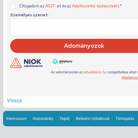
Vissza
Impresszum
Alapszabály
Tagdíj
Belépési nyilatkozat
Támogatás