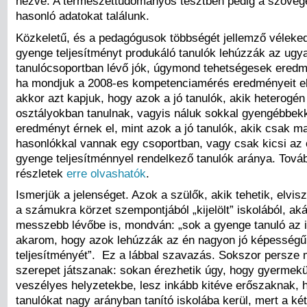
nézve. A természettudományos tesztben pedig a szöveg
hasonló adatokat találunk.
Közkeletű, és a pedagógusok többségét jellemző véleke
gyenge teljesítményt produkáló tanulók lehúzzák az ug
tanulócsoportban lévő jók, úgymond tehetségesek eredm
ha mondjuk a 2008-es kompetenciamérés eredményeit e
akkor azt kapjuk, hogy azok a jó tanulók, akik heterogén
osztályokban tanulnak, vagyis náluk sokkal gyengébbekk
eredményt érnek el, mint azok a jó tanulók, akik csak 
hasonlókkal vannak egy csoportban, vagy csak kicsi az
gyenge teljesítménnyel rendelkező tanulók aránya. Tová
részletek
erre olvashatók
.
Ismerjük a jelenséget. Azok a szülők, akik tehetik, elvi
a számukra körzet szempontjából „kijelölt” iskolából, ak
messzebb lévőbe is, mondván: „sok a gyenge tanuló az 
akarom, hogy azok lehúzzák az én nagyon jó képessé
teljesítményét”. Ez a lábbal szavazás. Sokszor persze 
szerepet játszanak: sokan érezhetik úgy, hogy gyermekü
veszélyes helyzetekbe, lesz inkább kitéve erőszaknak, 
tanulókat nagy arányban tanító iskolába kerül, mert a két