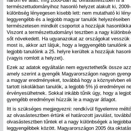
három év alatt: míg 2006-ban az olvasástesztben is a
természettudományihoz hasonló helyzet alakult ki, 2009
különbség lényegesen kisebb lett: nem mutatható ki lény
leggyengébb és a legjobb magyar tanulók helyezéseiben
természetesen mindkét csoportot a hozzájuk hasonlókkal
Viszont a természettudományi tesztben a nagy különbsé
sőt növekedett. Ha ugyanazokat az országokat vesszük
most is, akkor azt látjuk, hogy a leggyengébb tanulóink a
legjobb tanulóink a 25. helyre kerültek a hozzájuk hasonl
(vagyis romlott a helyzet).
Ezek az adatok egyáltalán nem egyeztethetők össze azz
amely szerint a gyengék Magyarországon nagyon gyeng
a magyar eredményeket, továbbá hogy a köznyelvben el
tartott iskolákban tanulók, a legjobb 5% jó eredményei 
érvényesülhetnek. Sokkal inkább tűnik úgy, hogy a legjob
gyengébb eredményei húzzák le a magyar átlagot.
Itt is szükséges megjegyezni: rendkívül figyelemre mélt
az olvasástesztben értünk el határozott javulást, tovább
olvasástesztben tűntek el a nagy különbségek a legjobb
leggyengébbek között. Magyarországon 2005 óta oktatás