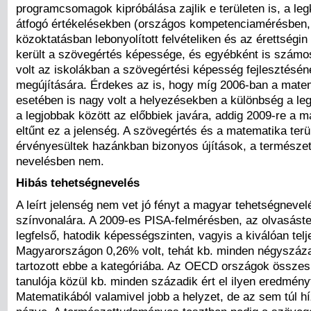
programcsomagok kipróbálása zajlik e területen is, a le
átfogó értékelésekben (országos kompetenciamérésben,
közoktatásban lebonyolított felvételiken és az érettségin 
került a szövegértés képessége, és egyébként is számo
volt az iskolákban a szövegértési képesség fejlesztésén
megújítására. Érdekes az is, hogy míg 2006-ban a mate
esetében is nagy volt a helyezésekben a különbség a l
a legjobbak között az előbbiek javára, addig 2009-re a 
eltűnt ez a jelenség. A szövegértés és a matematika terü
érvényesültek hazánkban bizonyos újítások, a termész
nevelésben nem.
Hibás tehetségnevelés
A leírt jelenség nem vet jó fényt a magyar tehetségnevel
színvonalára. A 2009-es PISA-felmérésben, az olvasást
legfelső, hatodik képességszinten, vagyis a kiválóan tel
Magyarországon 0,26% volt, tehát kb. minden négyszáza
tartozott ebbe a kategóriába. Az OECD országok összes
tanulója közül kb. minden századik ért el ilyen eredmény
Matematikából valamivel jobb a helyzet, de az sem túl h