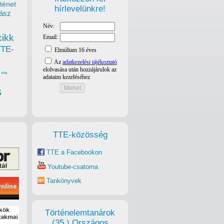
ténet
hírlevelünkre!
ász
cikk
TTE-
vita
s
TTE-közösség
TTE a Facebookon
Youtube-csatorna
Tankönyvek
Történelemtanárok
(35.) Országos