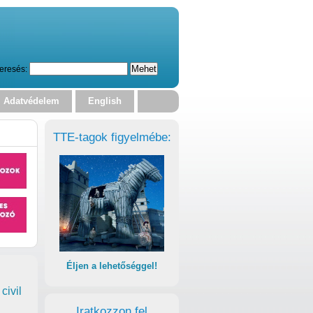
eresés:
Adatvédelem
English
TTE-tagok figyelmébe:
Éljen a lehetőséggel!
civil
Iratkozzon fel