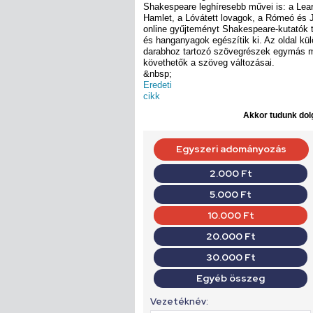
Shakespeare leghíresebb művei is: a Lear 
Hamlet, a Lóvátett lovagok, a Rómeó és Jú
online gyűjteményt Shakespeare-kutatók
és hanganyagok egészítik ki. Az oldal k
darabhoz tartozó szövegrészek egymás me
követhetők a szöveg változásai.
&nbsp;
Eredeti
cikk
Akkor tudunk dolg