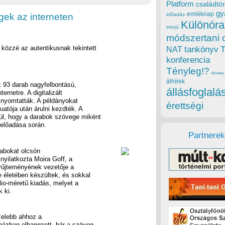
Platform
családtör
gy
emléknap
ek az interneten
előadás
Különóra
interjú
módszertani 
 közzé az autentikusnak tekintett
tankönyv
NAT
konferencia
Tényleg!?
törvény
álhírek
k 93 darab nagyfelbontású,
állásfoglalá
ternetre. A digitalizált
n nyomtatták. A példányokat
érettségi
atója után árulni kezdték. A
ül, hogy a darabok szövege miként
 előadása során.
Partnerek
rabokat olcsón
– nyilatkozta Moira Goff, a
 gyűjteményének vezetője a
életében készültek, és sokkal
lio-méretű kiadás, melyet a
 ki.
zelebb ahhoz a
házban elhangzott, bár a szöveg