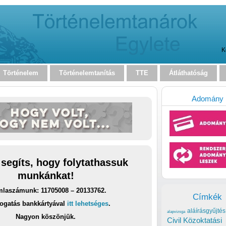
K
Történelem
Történelemtanítás
TTE
Átláthatóság
Adomány
 segíts, hogy folytathassuk
munkánkat!
laszámunk: 11705008 – 20133762.
Címkék
ogatás bankkártyával
itt lehetséges
.
aláírásgyűjtés
alapvizsga
Nagyon köszönjük.
Civil Közoktatási