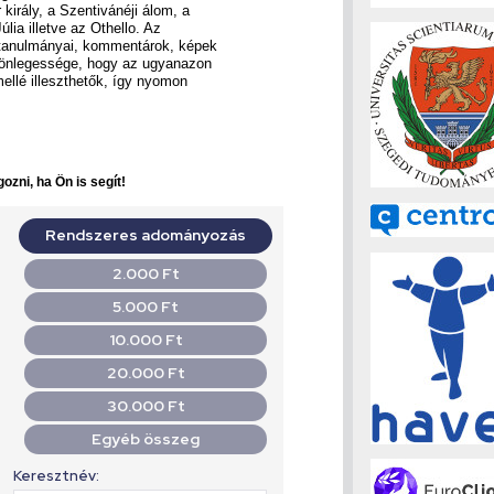
király, a Szentivánéji álom, a
lia illetve az Othello. Az
 tanulmányai, kommentárok, képek
ülönlegessége, hogy az ugyanazon
llé illeszthetők, így nyomon
ozni, ha Ön is segít!