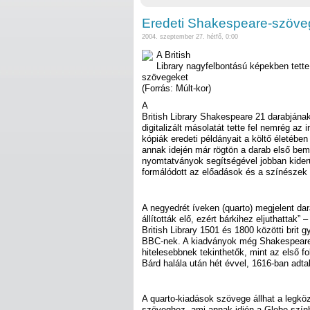
Eredeti Shakespeare-szöveg
2004. szeptember 27. hétfő, 0:00
A British
Library nagyfelbontású képekben tette
szövegeket
(Forrás: Múlt-kor)
A
British Library Shakespeare 21 darabjána
digitalizált másolatát tette fel nemrég az in
kópiák eredeti példányait a költő életébe
annak idején már rögtön a darab első bemu
nyomtatványok segítségével jobban kider
formálódott az előadások és a színészek
A negyedrét íveken (quarto) megjelent da
állították elő, ezért bárkihez eljuthattak” 
British Library 1501 és 1800 közötti brit
BBC-nek. A kiadványok még Shakespeare 
hitelesebbnek tekinthetők, mint az első fo
Bárd halála után hét évvel, 1616-ban adtak
A quarto-kiadások szövege állhat a legkö
szöveghez, ami annak idjén a Globe-szín