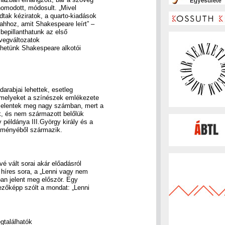
nomodott, módosult. „Mivel
tak kéziratok, a quarto-kiadások
ahhoz, amit Shakespeare leírt” –
bepillanthatunk az első
övegváltozatok
hetünk Shakespeare alkotói
rabjai lehettek, esetleg
amelyeket a színészek emlékezete
 jelentek meg nagy számban, mert a
, és nem származott belőlük
 példánya III.György király és a
teményéből származik.
é vált sorai akár előadásról
 híres sora, a „Lenni vagy nem
ban jelent meg először. Egy
ezőképp szólt a mondat: „Lenni
gtalálhatók