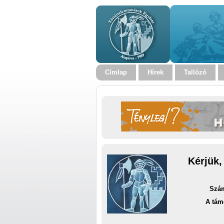
Címlap
Hírek
Tallózó
Kérjük,
Szám
A tám