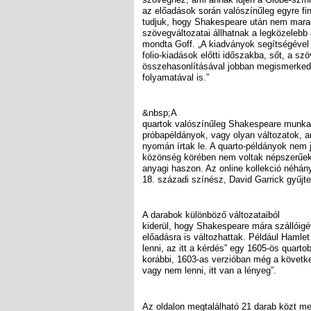
az előadások során valószínűleg egyre fi
tudjuk, hogy Shakespeare után nem marad
szövegváltozatai állhatnak a legközelebb 
mondta Goff. „A kiadványok segítségével 
folio-kiadások előtti időszakba, sőt, a sz
összehasonlításával jobban megismerked
folyamatával is.”
&nbsp;A
quartok valószínűleg Shakespeare munkada
próbapéldányok, vagy olyan változatok, 
nyomán írtak le. A quarto-példányok nem
közönség körében nem voltak népszerűek
anyagi haszon. Az online kollekció néhány
18. századi színész, David Garrick gyűj
A darabok különböző változataiból
kiderül, hogy Shakespeare mára szállóigév
előadásra is változhattak. Például Hamlet
lenni, az itt a kérdés” egy 1605-ös quarto
korábbi, 1603-as verzióban még a követk
vagy nem lenni, itt van a lényeg”.
Az oldalon megtalálható 21 darab közt me