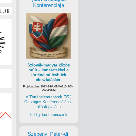
Konferenciája
Szlovák-magyar közös
múlt – ismeretekkel a
történelmi tévhitek
eloszlatásáért
Projektszám: 2023-2-HU01-KA210-SCH-
000169882
A Történelemtanárok (35.)
Országos Konferenciájának
állásfoglalása
Eddigi konferenciáink
Szebenyi Péter-díj