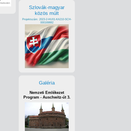
Szlovák-magyar
közös múlt
Projektszám: 2023-2-HU01-KA210-SCH-
000169882
Galéria
Nemzeti Emlékezet
Program - Auschwitz-út 3.