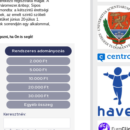
lentkező regisztrálta magát. A
 háromezer.&nbsp; Sipos
mondta: a kétszintű érettségi
ek, az emelt szintű szóbeli
tűket június 20-július 1.
sek sorrendjén egy alkalommal,
ozni, ha Ön is segít!