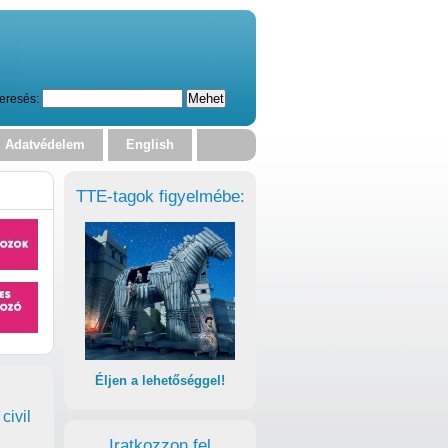
eresés:
Adatvédelem
English
TTE-tagok figyelmébe:
Éljen a lehetőséggel!
civil
Iratkozzon fel