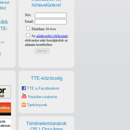
ténet
hírlevelünkre!
ász
cikk
TTE-
vita
s
TTE-közösség
TTE a Facebookon
Youtube-csatorna
Tankönyvek
Történelemtanárok
(35.) Országos