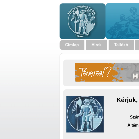
Címlap
Hírek
Tallózó
Kérjük,
Szám
A tám