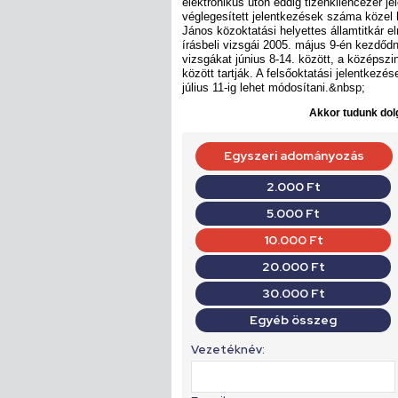
elektronikus úton eddig tizenkilencezer je
véglegesített jelentkezések száma közel
János közoktatási helyettes államtitkár el
írásbeli vizsgái 2005. május 9-én kezdődn
vizsgákat június 8-14. között, a középszin
között tartják. A felsőoktatási jelentkezé
július 11-ig lehet módosítani.&nbsp;
Akkor tudunk dolg