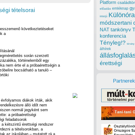
Platform
családtör
gy
emléknap
ségi tételsorai
előadás
Különóra
interjú
módszertani 
 messzemenő következtetéseket
tankönyv
NAT
ok a
konferencia
Tényleg!?
törvény
álhírek
lításánál
állásfoglalá
egmérettetés során szerzett
százaléka, történelemből egy
érettségi
a nem érte el a próbaérettségin a
zóbelire bocsátható a tanuló –
örtöki
Partnerek
 évfolyamos diákok írták, akik
rendelkezésre álló időt nem
 hiszen normál jegyként sem
te: a próbaérettségi
égi feladatsorok
a kétszintű érettségi rendszer
dezni a tételsorokban, a
ak az iskolában – mutatott rá a