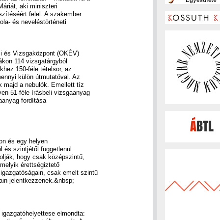
áriát, aki miniszteri
szítéséért felel. A szakember
ola- és neveléstörténeti
si és Vizsgaközpont (OKÉV)
gákon 114 vizsgatárgyból
khez 150-féle tételsor, az
mennyi külön útmutatóval. Az
k majd a nebulók. Emellett tíz
en 51-féle írásbeli vizsgaanyag
aanyag fordítása
pon és egy helyen
 és szintjétől függetlenül
solják, hogy csak középszintű,
rmelyik érettségiztető
igazgatóságain, csak emelt szintű
ain jelentkezzenek.&nbsp;
i igazgatóhelyettese elmondta: