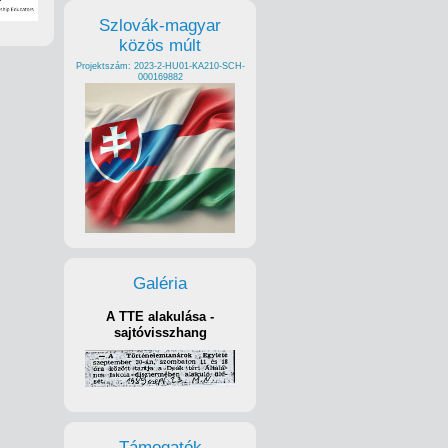
Szlovák-magyar
közös múlt
Projektszám: 2023-2-HU01-KA210-SCH-
000169882
Galéria
A TTE alakulása -
sajtóvisszhang
Támogatók