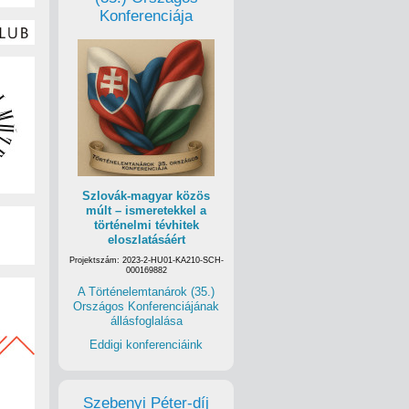
Konferenciája
Szlovák-magyar közös
múlt – ismeretekkel a
történelmi tévhitek
eloszlatásáért
Projektszám: 2023-2-HU01-KA210-SCH-
000169882
A Történelemtanárok (35.)
Országos Konferenciájának
állásfoglalása
Eddigi konferenciáink
Szebenyi Péter-díj