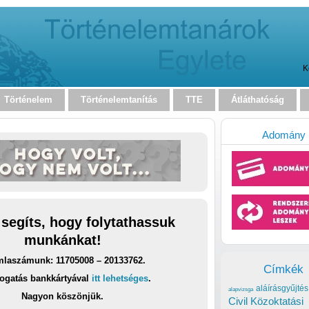
K
Történelem
Történelemtanítás
TTE
Átláthatóság
Adomány
 segíts, hogy folytathassuk
munkánkat!
laszámunk: 11705008 – 20133762.
Címkék
ogatás bankkártyával
itt lehetséges
.
aláírásgyűjtés
alapvizsga
Nagyon köszönjük.
Civil Közoktatási