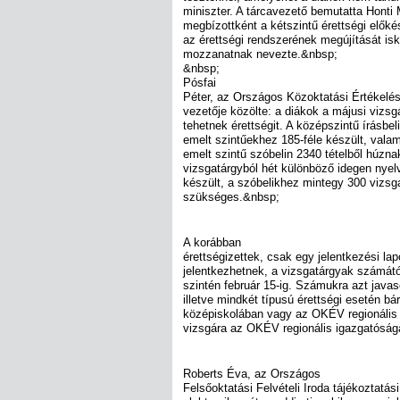
miniszter. A tárcavezető bemutatta Honti M
megbízottként a kétszintű érettségi előké
az érettségi rendszerének megújítását isk
mozzanatnak nevezte.&nbsp;
&nbsp;
Pósfai
Péter, az Országos Közoktatási Értékelé
vezetője közölte: a diákok a májusi vizs
tehetnek érettségit. A középszintű írásbeli
emelt szintűekhez 185-féle készült, vala
emelt szintű szóbelin 2340 tételből húzna
vizsgatárgyból hét különböző idegen nyelv
készült, a szóbelikhez mintegy 300 vizsg
szükséges.&nbsp;
A korábban
érettségizettek, csak egy jelentkezési la
jelentkezhetnek, a vizsgatárgyak számától
szintén február 15-ig. Számukra azt java
illetve mindkét típusú érettségi esetén bá
középiskolában vagy az OKÉV regionális 
vizsgára az OKÉV regionális igazgatóság
Roberts Éva, az Országos
Felsőoktatási Felvételi Iroda tájékoztatás