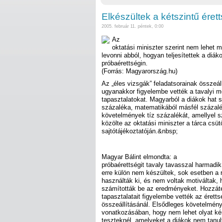
Elkészültek a kétszintű érett
2005. február 11. péntek, 0:00
Az
oktatási miniszter szerint nem lehet
levonni abból, hogyan teljesítettek a diák
próbaérettségin.
(Forrás: Magyarország.hu)
Az „éles vizsgák” feladatsorainak összeál
ugyanakkor figyelembe vették a tavalyi m
tapasztalatokat. Magyarból a diákok hat 
százaléka, matematikából másfél százalék
követelmények tíz százalékát, amellyel s
közölte az oktatási miniszter a tárca csüt
sajtótájékoztatóján.&nbsp;
Magyar Bálint elmondta: a
próbaérettségit tavaly tavasszal harmadik
erre külön nem készültek, sok esetben a 
használták ki, és nem voltak motiváltak,
számították be az eredményeket. Hozzátet
tapasztalatait figyelembe vették az éretts
összeállításánál. Elsődleges követelmény 
vonatkozásában, hogy nem lehet olyat kér
teszteknél, amelyeket a diákok nem tanult