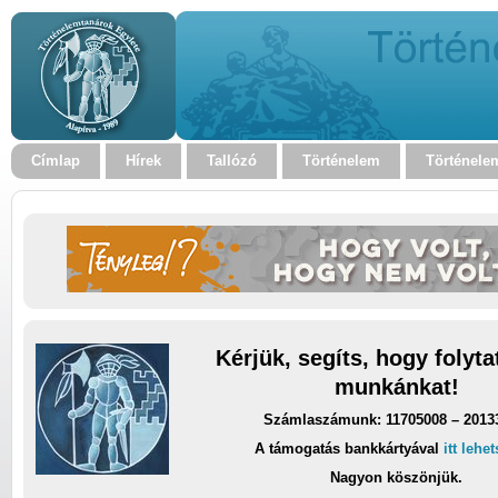
Címlap
Hírek
Tallózó
Történelem
Történele
Kérjük, segíts, hogy folyt
munkánkat!
Számlaszámunk: 11705008 – 2013
A támogatás bankkártyával
itt lehe
Nagyon köszönjük.