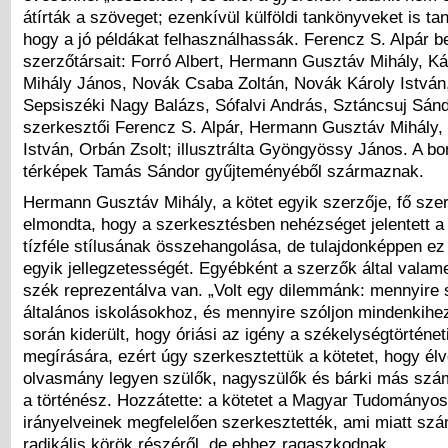
átírták a szöveget; ezenkívül külföldi tankönyveket is t
hogy a jó példákat felhasználhassák. Ferencz S. Alpár b
szerzőtársait: Forró Albert, Hermann Gusztáv Mihály, K
Mihály János, Novák Csaba Zoltán, Novák Károly István,
Sepsiszéki Nagy Balázs, Sófalvi András, Sztáncsuj Sánd
szerkesztői Ferencz S. Alpár, Hermann Gusztáv Mihály,
István, Orbán Zsolt; illusztrálta Gyöngyössy János. A bor
térképek Tamás Sándor gyűjteményéből származnak.
Hermann Gusztáv Mihály, a kötet egyik szerzője, fő sze
elmondta, hogy a szerkesztésben nehézséget jelentett a 
tízféle stílusának összehangolása, de tulajdonképpen ez 
egyik jellegzetességét. Egyébként a szerzők által valam
szék reprezentálva van. „Volt egy dilemmánk: mennyire 
általános iskolásokhoz, és mennyire szóljon mindenkihe
során kiderült, hogy óriási az igény a székelységtörténe
megírására, ezért úgy szerkesztettük a kötetet, hogy él
olvasmány legyen szülők, nagyszülők és bárki más szá
a történész. Hozzátette: a kötetet a Magyar Tudományo
irányelveinek megfelelően szerkesztették, ami miatt szám
radikális körök részéről, de ehhez ragaszkodnak.