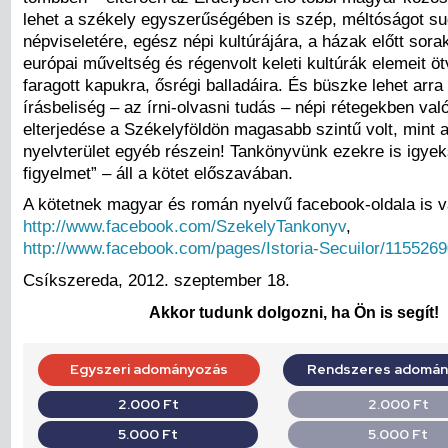
lehet a székely egyszerűségében is szép, méltóságot s
népviseletére, egész népi kultúrájára, a házak előtt sora
európai műveltség és régenvolt keleti kultúrák elemeit 
faragott kapukra, ősrégi balladáira. És büszke lehet arra
írásbeliség – az írni-olvasni tudás – népi rétegekben val
elterjedése a Székelyföldön magasabb szintű volt, mint
nyelvterület egyéb részein! Tankönyvünk ezekre is igyeks
figyelmet” – áll a kötet előszavában.
A kötetnek magyar és román nyelvű facebook-oldala is v
http://www.facebook.com/SzekelyTankonyv
,
http://www.facebook.com/pages/Istoria-Secuilor/115526
Csíkszereda, 2012. szeptember 18.
Akkor tudunk dolgozni, ha Ön is segít!