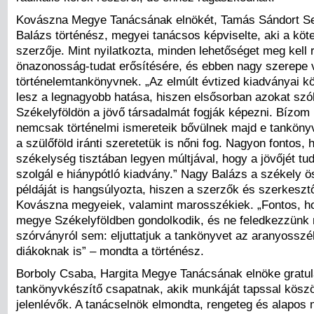
Kovászna Megye Tanácsának elnökét, Tamás Sándort S
Balázs történész, megyei tanácsos képviselte, aki a köte
szerzője. Mint nyilatkozta, minden lehetőséget meg kell 
önazonosság-tudat erősítésére, és ebben nagy szerepe 
történelemtankönyvnek. „Az elmúlt évtized kiadványai kö
lesz a legnagyobb hatása, hiszen elsősorban azokat szól
Székelyföldön a jövő társadalmát fogják képezni. Bízom
nemcsak történelmi ismereteik bővülnek majd e tanköny
a szülőföld iránti szeretetük is nőni fog. Nagyon fontos, 
székelység tisztában legyen múltjával, hogy a jövőjét tudj
szolgál e hiánypótló kiadvány.” Nagy Balázs a székely 
példáját is hangsúlyozta, hiszen a szerzők és szerkeszt
Kovászna megyeiek, valamint marosszékiek. „Fontos, ho
megye Székelyföldben gondolkodik, és ne feledkezzünk
szórványról sem: eljuttatjuk a tankönyvet az aranyossz
diákoknak is” – mondta a történész.
Borboly Csaba, Hargita Megye Tanácsának elnöke gratulá
tankönyvkészítő csapatnak, akik munkáját tapssal kösz
jelenlévők. A tanácselnök elmondta, rengeteg és alapos