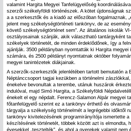
valamint Hargita Megyei Tanfelügyelőség koordinálásával
szerzői székelyföldi történészek. A kötet újdonságnak s
a a szerkesztők és a kiadó az előszóban fogalmaznak, „
jelent meg székelységtörténeti tankönyv, de az esemény
követő székelységtörténet sem”. Az általános iskolák VI–
osztályosainak szánják, akik választható tantárgyként ta
székelyek történetét, de minden érdeklődőnek, így a feln
ajánlják. 35
00 p
éldányban nyomtatták ki Hargita megyei 
számára, és 25
00 p
éldányt nyomtatnak október folyam
megyei tanintézetek diákjainak.
A szerzők-szerkesztők jelenlétében tartott bemutatón a 
Néptánccsoport tagjai kezükben a történelmi zászlókkal, 
énekelve bevonultak a terembe, utánuk huszárok érkezt
indulóval, majd Simó Hargita, a Székelyföldi Népdalveté
énekelt el egy népdalt. Ferencz-Salamon Alpár megyei ta
főtanfelügyelő szerint ez a tankönyv érthető és olvasmá
tárgyalja a székelység történelmét a legrégebbi időktől n
tankönyv kivitelezésének programirányítója ismertette a
készítésének történetét, többek között azt is elmondta, 
évesekkel „tesztelték”, és ahol a gyerekek valamit nem ér