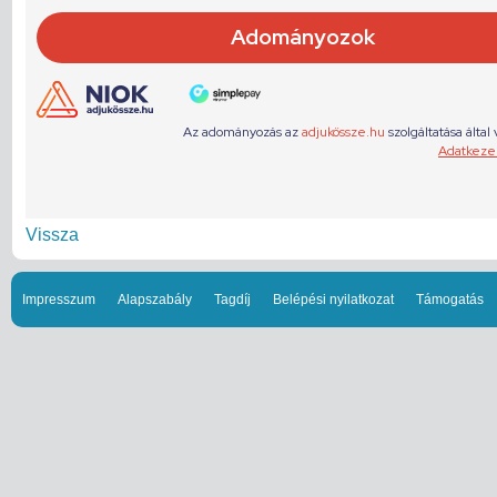
Vissza
Impresszum
Alapszabály
Tagdíj
Belépési nyilatkozat
Támogatás