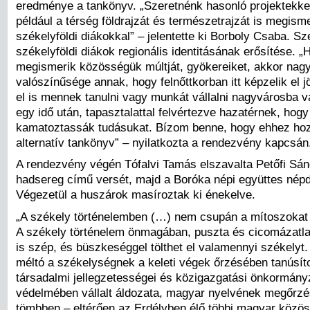
eredménye a tankönyv. „Szeretnénk hasonló projektekkel
például a térség földrajzát és természetrajzát is megisme
székelyföldi diákokkal” – jelentette ki Borboly Csaba. Sze
székelyföldi diákok regionális identitásának erősítése. „H
megismerik közösségük múltját, gyökereiket, akkor nag
valószínűsége annak, hogy felnőttkorban itt képzelik el j
el is mennek tanulni vagy munkát vállalni nagyvárosba va
egy idő után, tapasztalattal felvértezve hazatérnek, hogy 
kamatoztassák tudásukat. Bízom benne, hogy ehhez hoz
alternatív tankönyv” – nyilatkozta a rendezvény kapcsán
A rendezvény végén Tófalvi Tamás elszavalta Petőfi Sán
hadsereg című versét, majd a Boróka népi együttes népda
Végezetül a huszárok masíroztak ki énekelve.
„A székely történelemben (…) nem csupán a mítoszokat l
A székely történelem önmagában, puszta és cicomázatl
is szép, és büszkeséggel tölthet el valamennyi székelyt.
méltó a székelységnek a keleti végek őrzésében tanúsítot
társadalmi jellegzetességei és közigazgatási önkormány
védelmében vállalt áldozata, magyar nyelvének megőrz
tömbben – eltérően az Erdélyben élő többi magyar közö