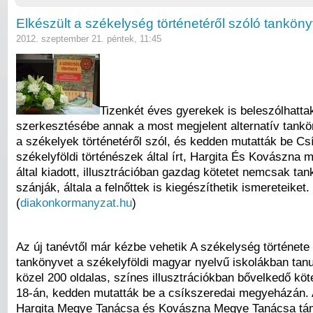
Elkészült a székelység történetéről szóló tankön
2012. szeptember 21. péntek, 11:45
Tizenkét éves gyerekek is beleszólhatta
szerkesztésébe annak a most megjelent alternatív tank
a székelyek történetéről szól, és kedden mutatták be C
székelyföldi történészek által írt, Hargita És Kovászna
által kiadott, illusztrációban gazdag kötetet nemcsak ta
szánják, általa a felnőttek is kiegészíthetik ismereteiket.
(
diakonkormanyzat.hu
)
Az új tanévtől már kézbe vehetik A székelység története 
tankönyvet a székelyföldi magyar nyelvű iskolákban tanu
közel 200 oldalas, színes illusztrációkban bővelkedő kö
18-án, kedden mutatták be a csíkszeredai megyeházán.
Hargita Megye Tanácsa és Kovászna Megye Tanácsa tá