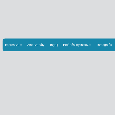
Impresszum
Alapszabály
Tagdíj
Belépési nyilatkozat
Támogatás