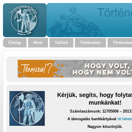
Címlap
Hírek
Tallózó
Történelem
Történele
Kérjük, segíts, hogy folyt
munkánkat!
Számlaszámunk: 11705008 – 2013
A támogatás bankkártyával
itt lehe
Nagyon köszönjük.