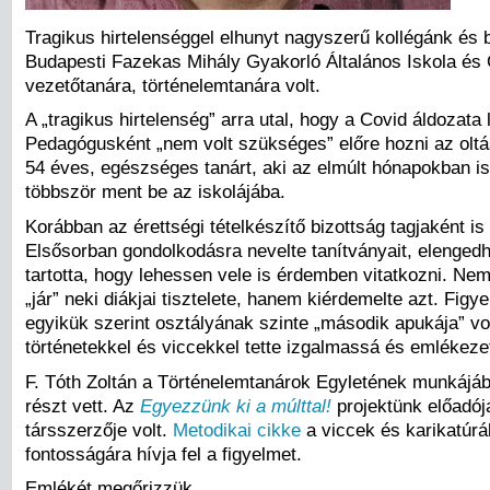
Tragikus hirtelenséggel elhunyt nagyszerű kollégánk és 
Budapesti Fazekas Mihály Gyakorló Általános Iskola é
vezetőtanára, történelemtanára volt.
A „tragikus hirtelenség” arra utal, hogy a Covid áldozata l
Pedagógusként „nem volt szükséges” előre hozni az oltá
54 éves, egészséges tanárt, aki az elmúlt hónapokban is
többször ment be az iskolájába.
Korábban az érettségi tételkészítő bizottság tagjaként is 
Elsősorban gondolkodásra nevelte tanítványait, elenged
tartotta, hogy lehessen vele is érdemben vitatkozni. Ne
„jár” neki diákjai tisztelete, hanem kiérdemelte azt. Figye
egyikük szerint osztályának szinte „második apukája” vol
történetekkel és viccekkel tette izgalmassá és emlékeze
F. Tóth Zoltán a Történelemtanárok Egyletének munkájáb
részt vett. Az
Egyezzünk ki a múlttal!
projektünk előadój
társszerzője volt.
Metodikai cikke
a viccek és karikatúrá
fontosságára hívja fel a figyelmet.
Emlékét megőrizzük.