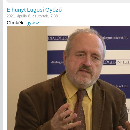
Elhunyt Lugosi Győző
2021. április 8. csütörtök, 7:38
Címkék:
gyász