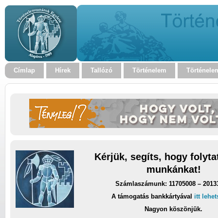
Címlap
Hírek
Tallózó
Történelem
Történele
Kérjük, segíts, hogy folyt
munkánkat!
Számlaszámunk: 11705008 – 2013
A támogatás bankkártyával
itt lehe
Nagyon köszönjük.