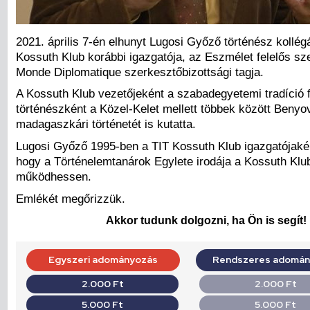
2021. április 7-én elhunyt Lugosi Győző történész kollég
Kossuth Klub korábbi igazgatója, az Eszmélet felelős sz
Monde Diplomatique szerkesztőbizottsági tagja.
A Kossuth Klub vezetőjeként a szabadegyetemi tradíció fo
történészként a Közel-Kelet mellett többek között Beny
madagaszkári történetét is kutatta.
Lugosi Győző 1995-ben a TIT Kossuth Klub igazgatójakén
hogy a Történelemtanárok Egylete irodája a Kossuth Klu
működhessen.
Emlékét megőrizzük.
Akkor tudunk dolgozni, ha Ön is segít!