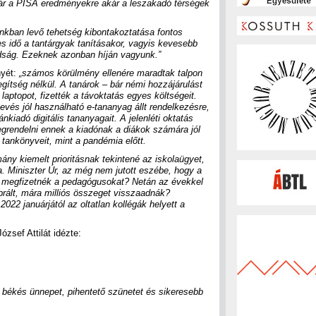
ár a PISA eredményekre akár a leszakadó térségek
inkban levő tehetség kibontakoztatása fontos
es idő a tantárgyak tanításakor, vagyis kevesebb
adság. Ezeknek azonban híján vagyunk.”
nyét:
„számos körülmény ellenére maradtak talpon
gítség nélkül. A tanárok – bár némi hozzájárulást
laptopot, fizették a távoktatás egyes költségeit.
kevés jól használható e-tananyag állt rendelkezésre,
nkiadó digitális tananyagait. A jelenléti oktatás
grendelni ennek a kiadónak a diákok számára jól
 tankönyveit, mint a pandémia előtt.
ány kiemelt prioritásnak tekintené az iskolaügyet,
ra. Miniszter Úr, az még nem jutott eszébe, hogy a
ha megfizetnék a pedagógusokat? Netán az évekkel
brált, mára milliós összeget visszaadnák?
022 januárjától az oltatlan kollégák helyett a
ózsef Attilát idézte:
békés ünnepet, pihentető szünetet és sikeresebb