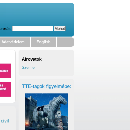
eresés:
Adatvédelem
English
Alrovatok
Szemle
TTE-tagok figyelmébe:
civil