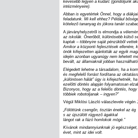
kevesebb legyen a kudarc (gondoljunk ak
intézményeire).
Abban is egyetértek Önnel, hogy a diákja
feladatunk. Mi kell ehhez? Például bőség
kötelező tananyag és jókora tanári szab
A járványhelyzetről is elmondja a vélemé
az iskolák. Önerőből, különösebb külső se
kaptak – többnyire saját pénzükből vettek 
Amikor a központi fejlesztések ellenére, 
önök kifejezetten ajánlották az egyik magá
idején azonban ugyanúgy nem lehetett me
bevált, az államiaknál jobban használható
Elégedett lehetne a társadalom, ha a korm
és megfelelő forrást fordítana az oktatás
„különösen hálát” úgy is kifejezhetnék, 
ezelőtti döntés alapján folyamatosan elza
Bizonyos, hogy az a felelős döntés, hogy 2
többiek robotoljanak – ingyen?”
Végül Miklósi László válaszlevele végén J
„Fölöttünk csengőn, tisztán énekel az ég
s az újszülött rügyező ágakkal
lángot rak a fázó homlokok mögé.”
Kívánok mindannyiunknak jó egészséget, 
évet, mint az idei volt.