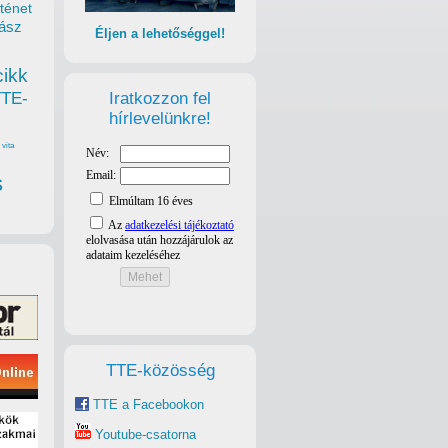
ténet
ász
Éljen a lehetőséggel!
cikk
Iratkozzon fel
TTE-
hírlevelünkre!
vita
s
TTE-közösség
TTE a Facebookon
Youtube-csatorna