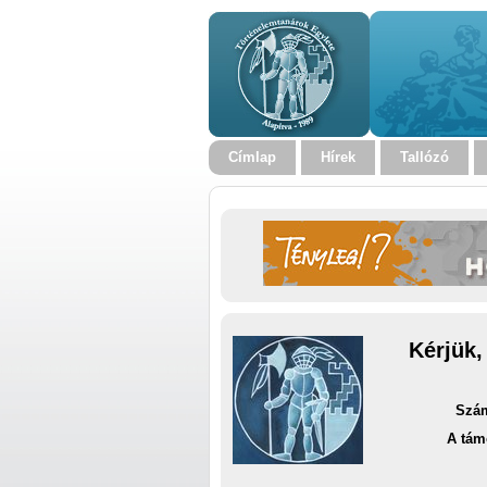
Címlap
Hírek
Tallózó
Kérjük,
Szám
A tám