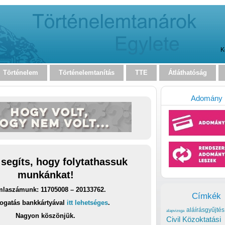
K
Történelem
Történelemtanítás
TTE
Átláthatóság
Adomány
 segíts, hogy folytathassuk
munkánkat!
laszámunk: 11705008 – 20133762.
Címkék
ogatás bankkártyával
itt lehetséges
.
aláírásgyűjtés
alapvizsga
Nagyon köszönjük.
Civil Közoktatási