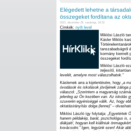
Elégedett lehetne a társada
összegeket fordítana az okt
2021. december 26. vasárnap, 18:32
Címkék:
nyílt levél
Miklósi László tan
Kásler Miklós kará
Történelemtanárok
tanszabadságról és
kormány kiemelt p
összegeket fordít
Miklósi László ezz
teljesítő, kitartó
levelét, amelyre most válaszolhatok.”
Káslernek arra a kijelentésére, hogy
„a m
óvodások és iskolások jövőjének záloga 
válaszol:
„Szerintem a magyarság számára
jelenleg az Ön kezében van. Az iskolás 
szuverén egyéniséggé válik. Az, hogy ebbe
oktatásirányítás dolga (lenne)”
– olvashat
Miklósi László így folytatja:
„Egyetértek Ö
hanem példakép, barát, pszichológus is, 
diákjait/, hogyan kell kiállniuk önmaguké
kovácsolni.” Igen, legyünk ezen! Akár abb