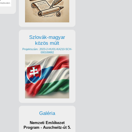
Szlovák-magyar
közös múlt
Projektszám: 2023-2-HU01-KA210-SCH-
000169882
Galéria
Nemzeti Emlékezet
Program - Auschwitz-út 5.