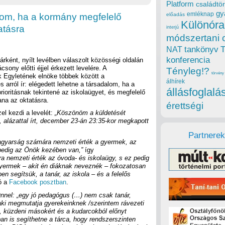
Platform
családtör
gy
emléknap
lom, ha a kormány megfelelő
előadás
Különóra
atásra
interjú
módszertani 
tankönyv
NAT
konferencia
árként, nyílt levélben válaszolt közösségi oldalán
csony előtti éjjel érkezett levelére. A
Tényleg!?
törvény
 Egyletének elnöke többek között a
álhírek
 arról ír: elégedett lehetne a társadalom, ha a
állásfoglalá
rioritásnak tekintené az iskolaügyet, és megfelelő
ana az oktatásra.
érettségi
el kezdi a levelét:
„Köszönöm a küldetését
an, alázattal írt, december 23-án 23:35-kor megkapott
Partnerek
agyarság számára nemzeti érték a gyermek, az
pedig az Önök kezében van,”
így
 nemzeti érték az óvoda- és iskolaügy, s ez pedig
gyermek – akit én diáknak neveznék – fokozatosan
n segítsük, a tanár, az iskola – és a felelős
ó a
Facebook posztban
.
nnel: „egy jó pedagógus (…) nem csak tanár,
aki megmutatja gyerekeinknek /szerintem rávezeti
rt, küzdeni másokért és a kudarcokból előnyt
an is segíthetne a tárca, hogy rendszerszinten