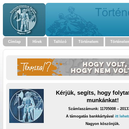
Címlap
Hírek
Tallózó
Történelem
Történele
Kérjük, segíts, hogy folyt
munkánkat!
Számlaszámunk: 11705008 – 2013
A támogatás bankkártyával
itt lehe
Nagyon köszönjük.