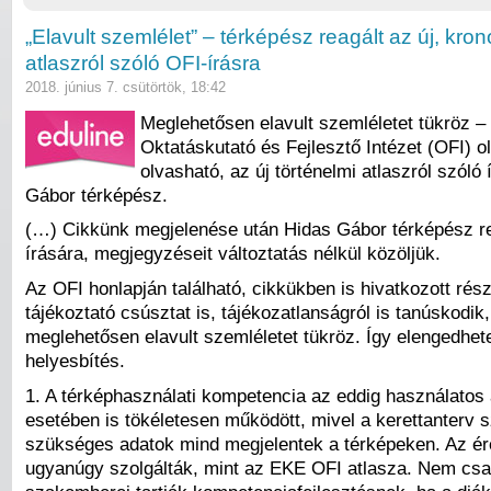
„Elavult szemlélet” – térképész reagált az új, kron
atlaszról szóló OFI-írásra
2018. június 7. csütörtök, 18:42
Meglehetősen elavult szemléletet tükröz – 
Oktatáskutató és Fejlesztő Intézet (OFI) o
olvasható, az új történelmi atlaszról szóló
Gábor térképész.
(…) Cikkünk megjelenése után Hidas Gábor térképész re
írására, megjegyzéseit változtatás nélkül közöljük.
Az OFI honlapján található, cikkükben is hivatkozott rész
tájékoztató csúsztat is, tájékozatlanságról is tanúskodik
meglehetősen elavult szemléletet tükröz. Így elengedhet
helyesbítés.
1. A térképhasználati kompetencia az eddig használatos
esetében is tökéletesen működött, mivel a kerettanterv s
szükséges adatok mind megjelentek a térképeken. Az ére
ugyanúgy szolgálták, mint az EKE OFI atlasza. Nem cs