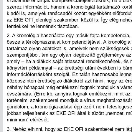
szakemberei tartják kompetenciafejlesztésnek, ha a diák
szerez információt, hanem a kronológiát tartalmazó korá
kiadói is, amelyek tanácsadói között egyébként előfordu
az EKE OFI jelenlegi szakemberi közül is. Így elég nehéz
fentiekkel ne lennének tisztában.
2. A kronológia használata egy másik fajta kompetencia
össze a térképhasználat kompetenciájával. A kronológia
tartalmaz olyan adatokat is, amelyek nem szükségesek a
szempontjából, ám egy olyan kiegészítő gyűjteménye az
amely – ha a diákok saját atlasszal rendelkeznének, és
könyvtári példánnyal – az érettségi utáni években is bár
információforrásként szolgál. Ez talán hasznosabb lenne
középszinten érettségiző diákokról azt hinni, hogy az ére
néhány hónappal még emlékezni fognak mondjuk a várad
évszámára. (Erre kb. annyira fognak emlékezni, mint a
történelmi szakemberei mondjuk a vírus meghatározásár
gondolom, a kronológia adatai épp ezért nem feleslegese
jobban teljesítenék az EKE OFI által kitűzött „nemzeti m
minimum” elérését.
3. Nehéz elhinni, hogy az EKE OFI szakemberei nem látj