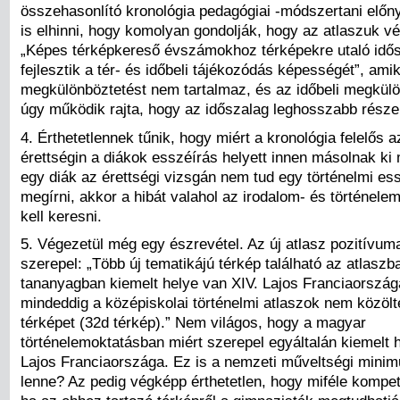
összehasonlító kronológia pedagógiai -módszertani előny
is elhinni, hogy komolyan gondolják, hogy az atlaszuk vé
„Képes térképkereső évszámokhoz térképekre utaló idős
fejlesztik a tér- és időbeli tájékozódás képességét”, amik
megkülönböztetést nem tartalmaz, és az időbeli megkülö
úgy működik rajta, hogy az időszalag leghosszabb része 
4. Érthetetlennek tűnik, hogy miért a kronológia felelős a
érettségin a diákok esszéírás helyett innen másolnak ki
egy diák az érettségi vizsgán nem tud egy történelmi es
megírni, akkor a hibát valahol az irodalom- és történelem
kell keresni.
5. Végezetül még egy észrevétel. Az új atlasz pozitívuma
szerepel: „Több új tematikájú térkép található az atlaszb
tananyagban kiemelt helye van XIV. Lajos Franciaorszá
mindeddig a középiskolai történelmi atlaszok nem közölt
térképet (32d térkép).” Nem világos, hogy a magyar
történelemoktatásban miért szerepel egyáltalán kiemelt 
Lajos Franciaországa. Ez is a nemzeti műveltségi mini
lenne? Az pedig végképp érthetetlen, hogy miféle kompete