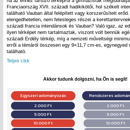
ha az ehhez tartozó térképről a gimnazisták megtudhatják
Franciaország XVII. századi hadikikötői, hol székelt inte
található Vauban által felépített vagy korszerűsített erőd.
elengedhetetlen, nem felesleges részei a kerettantervnek
századi francia intendánsok és Vauban? Való igaz, az ed
ilyen térképet nem tartalmaztak, viszont volt bennük egé
századi Erdély térkép, míg a nemzeti műveltségi minim
erről a témáról összesen egy 9×11,7 cm-es, egynegyed o
található.
Teljes cikk
Akkor tudunk dolgozni, ha Ön is segít!