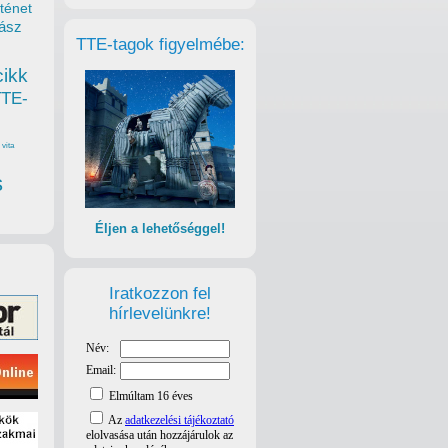
ténet
ász
TTE-tagok figyelmébe:
cikk
TTE-
vita
s
Éljen a lehetőséggel!
Iratkozzon fel
hírlevelünkre!