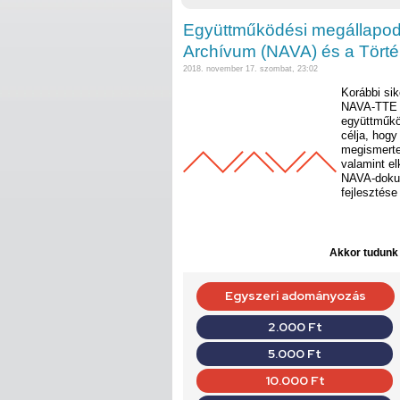
Együttműködési megállapodá
Archívum (NAVA) és a Tört
2018. november 17. szombat, 23:02
Korábbi si
NAVA-TTE w
együttműkö
célja, hogy
megismerte
valamint el
NAVA-doku
fejlesztése 
Akkor tudunk d