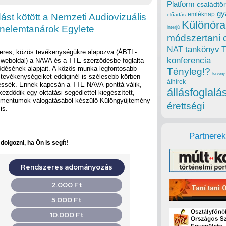
Platform
családtör
gy
emléknap
st kötött a Nemzeti Audiovizuális
előadás
Különóra
énelemtanárok Egylete
interjú
módszertani 
tankönyv
NAT
keres, közös tevékenységükre alapozva (ÁBTL-
konferencia
eboldal) a NAVA és a TTE szerződésbe foglalta
désének alapjait. A közös munka legfontosabb
Tényleg!?
törvény
 tevékenységeiket eddiginél is szélesebb körben
álhírek
ssék. Ennek kapcsán a TTE NAVA-ponttá válik,
állásfoglalá
kezdődik egy oktatási segédlettel kiegészített,
mentumok válogatásából készülő Különgyűjtemény
érettségi
is.
Partnerek
olgozni, ha Ön is segít!