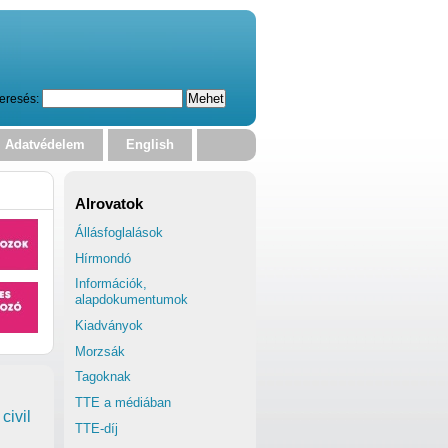
eresés:
Adatvédelem
English
Alrovatok
Állásfoglalások
Hírmondó
Információk,
alapdokumentumok
Kiadványok
Morzsák
Tagoknak
TTE a médiában
civil
TTE-díj