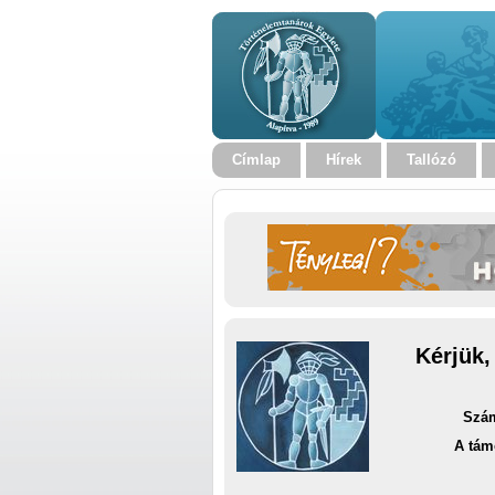
Címlap
Hírek
Tallózó
Kérjük,
Szám
A tám