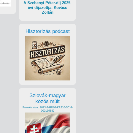
A Szebenyi Péter-díj 2025.
évi díjazottja: Kovács
Zoltán
Hisztorizás podcast
Szlovák-magyar
közös múlt
Projektszám: 2023-2-HU01-KA210-SCH-
000169882