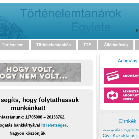
K
Történelem
Történelemtanítás
TTE
Átláthatóság
Adomány
 segíts, hogy folytathassuk
munkánkat!
laszámunk: 11705008 – 20133762.
Címkék
ogatás bankkártyával
itt lehetséges
.
aláírásgyűjtés
alapvizsga
Nagyon köszönjük.
Civil Közoktatási