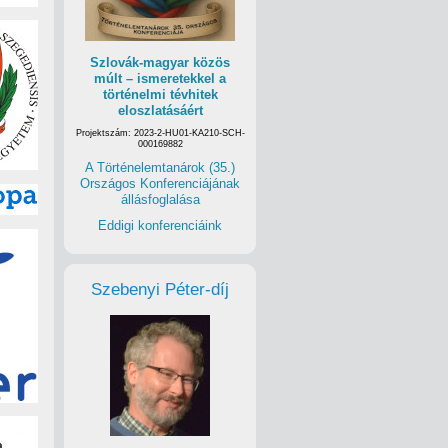
Szlovák-magyar közös
múlt – ismeretekkel a
történelmi tévhitek
eloszlatásáért
Projektszám: 2023-2-HU01-KA210-SCH-
000169882
A Történelemtanárok (35.)
Országos Konferenciájának
állásfoglalása
Eddigi konferenciáink
Szebenyi Péter-díj