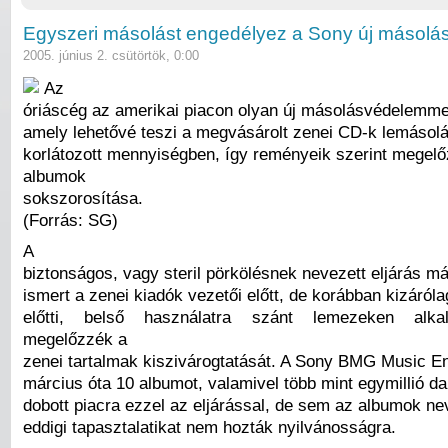
Egyszeri másolást engedélyez a Sony új másol
2005. június 2. csütörtök, 0:00
Az
óriáscég az amerikai piacon olyan új másolásvédelemmel
amely lehetővé teszi a megvásárolt zenei CD-k lemásolá
korlátozott mennyiségben, így reményeik szerint megelő
albumok
sokszorosítása.
(Forrás: SG)
A
biztonságos, vagy steril pörkölésnek nevezett eljárás már
ismert a zenei kiadók vezetői előtt, de korábban kizáról
előtti, belső használatra szánt lemezeken alka
megelőzzék a
zenei tartalmak kiszivárogtatását. A Sony BMG Music E
március óta 10 albumot, valamivel több mint egymillió d
dobott piacra ezzel az eljárással, de sem az albumok ne
eddigi tapasztalatikat nem hozták nyilvánosságra.