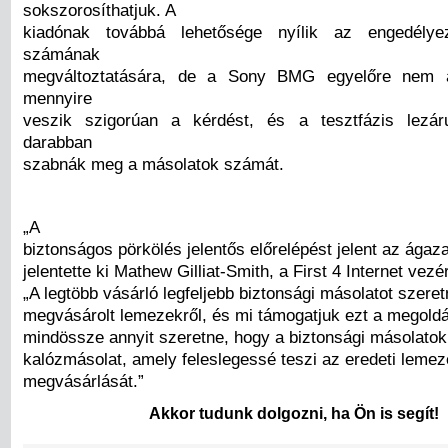
sokszorosíthatjuk. A
kiadónak továbbá lehetősége nyílik az engedélye
számának
megváltoztatására, de a Sony BMG egyelőre nem á
mennyire
veszik szigorúan a kérdést, és a tesztfázis lezár
darabban
szabnák meg a másolatok számát.
„A
biztonságos pörkölés jelentős előrelépést jelent az ágaz
jelentette ki Mathew Gilliat-Smith, a First 4 Internet vezé
„A legtöbb vásárló legfeljebb biztonsági másolatot szeret
megvásárolt lemezekről, és mi támogatjuk ezt a megoldá
mindössze annyit szeretne, hogy a biztonsági másolatok
kalózmásolat, amely feleslegessé teszi az eredeti leme
megvásárlását.”
Akkor tudunk dolgozni, ha Ön is segít!