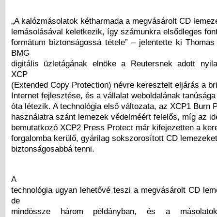
„A kalózmásolatok kétharmada a megvásárolt CD lemez
lemásolásával keletkezik, így számunkra elsődleges font
formátum biztonságossá tétele” – jelentette ki Thoma
BMG
digitális üzletágának elnöke a Reutersnek adott nyil
XCP
(Extended Copy Protection) névre keresztelt eljárás a bri
Internet fejlesztése, és a vállalat weboldalának tanúsága
óta létezik. A technológia első változata, az XCP1 Burn P
használatra szánt lemezek védelméért felelős, míg az id
bemutatkozó XCP2 Press Protect már kifejezetten a ker
forgalomba kerülő, gyárilag sokszorosított CD lemezeket
biztonságosabbá tenni.
A
technológia ugyan lehetővé teszi a megvásárolt CD lem
de
mindössze három példányban, és a másolat