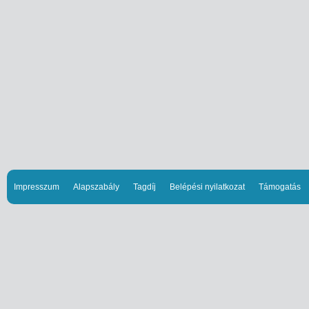
Impresszum
Alapszabály
Tagdíj
Belépési nyilatkozat
Támogatás