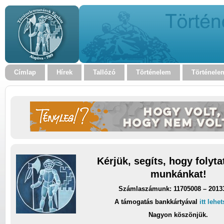
Címlap
Hírek
Tallózó
Történelem
Történele
Kérjük, segíts, hogy folyt
munkánkat!
Számlaszámunk: 11705008 – 2013
A támogatás bankkártyával
itt lehe
Nagyon köszönjük.