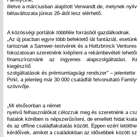
illetve a márciusban alapított Verwandt.de, melynek nyil
bétaváltozata június 26-ától lesz elérhető.
A közösségi portálok többféle forrásból gazdálkodnak.
„Az új piacban egyre több befektető lát fantáziát, esetü
tartoznak a Samwer-testvérek és a Holtzbrinck Ventures
fokozatosan szeretnénk kiépíteni a rekámbevételi lehető
finanszíroznánk az ingyenes alapszolgáltatást. 
kiegészítő
szolgáltatások és prémiumtagsági rendszer” – jelentette 
Pirkl, a jelenleg már 30 000 családfát felvonultató Famil
szóvivője.
„Mi elsősorban a német
nyelvű felhasználókat célozzuk meg és szeretnénk a csa
fiatalok körében is népszerűsíteni, de emellett hidat kiala
és az offline családfakutatás között. Éppen ezért letölthe
kérdőívek, amiket a családokban az idősebbek között s