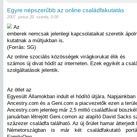
Egyre népszerűbb az online családfakutatás
2007. június 20. szerda, 0:00
Az
emberek nemcsak jelenlegi kapcsolataikat szeretik ápoln
kutatnak a múltjukban is.
(Forrás: SG)
Az online szociális közösségek virágkorukat élik és
számos új divat hódít az interneten. Ezek egyikét a csal
szolgáltatások jelentik.
Az ötlet az
Egyesült Államokban indult el hódító útjára. Napjainkban
Ancestry.com és a Geni.com a piacvezetők ezen a terüle
Ancestry.com jelenleg már 2,5 millió családfával büszké
januárban létrejött Geni.comon az alapító David Sacks s
százezer családfa található. Az új őrület hamar átterjedt
Németországban is már két családfakutató port
FamilyOne,