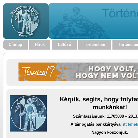
Címlap
Hírek
Tallózó
Történelem
Történele
Kérjük, segíts, hogy folyt
munkánkat!
Számlaszámunk: 11705008 – 2013
A támogatás bankkártyával
itt lehe
Nagyon köszönjük.