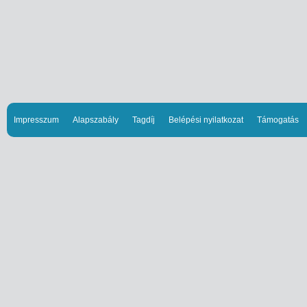
Impresszum
Alapszabály
Tagdíj
Belépési nyilatkozat
Támogatás