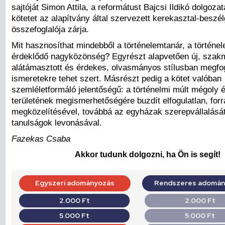
sajtóját Simon Attila, a reformátust Bajcsi Ildikó dolgoza
kötetet az alapítvány által szervezett kerekasztal-beszé
összefoglalója zárja.
Mit hasznosíthat mindebből a történelemtanár, a történel
érdeklődő nagyközönség? Egyrészt alapvetően új, szak
alátámasztott és érdekes, olvasmányos stílusban megfo
ismeretekre tehet szert. Másrészt pedig a kötet valóban
szemléletformáló jelentőségű: a történelmi múlt mégoly 
területének megismerhetőségére buzdít elfogulatlan, for
megközelítésével, továbbá az egyházak szerepvállalását 
tanulságok levonásával.
Fazekas Csaba
Akkor tudunk dolgozni, ha Ön is segít!