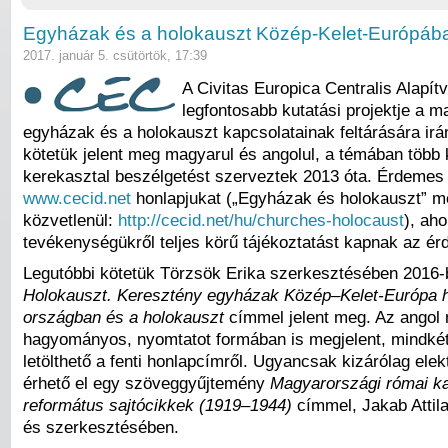
Egyházak és a holokauszt Közép-Kelet-Európáb
2017. január 5. csütörtök, 17:39
A Civitas Europica Centralis Alapít
legfontosabb kutatási projektje a 
egyházak és a holokauszt kapcsolatainak feltárására irá
kötetük jelent meg magyarul és angolul, a témában több 
kerekasztal beszélgetést szerveztek 2013 óta. Érdemes 
www.cecid.net
honlapjukat („Egyházak és holokauszt” m
közvetlenül:
http://cecid.net/hu/churches-holocaust
), ah
tevékenységükről teljes körű tájékoztatást kapnak az ér
Legutóbbi kötetük Törzsök Erika szerkesztésében 2016
Holokauszt
.
Keresztény egyházak Közép
–
Kelet-Európa 
országban
és a holokauszt
címmel jelent meg. Az angol 
hagyományos, nyomtatot formában is megjelent, mindkét
letölthető a fenti honlapcímről. Ugyancsak kizárólag ele
érhető el egy szöveggyűjtemény
Magyarországi római ka
református sajtócikkek (1919‒1944)
címmel, Jakab Attil
és szerkesztésében.