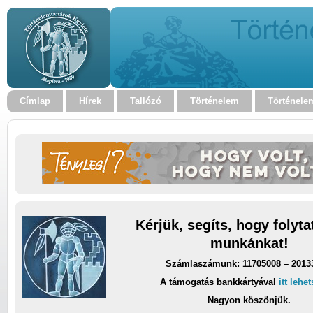
Címlap
Hírek
Tallózó
Történelem
Történele
Kérjük, segíts, hogy folyt
munkánkat!
Számlaszámunk: 11705008 – 2013
A támogatás bankkártyával
itt lehe
Nagyon köszönjük.