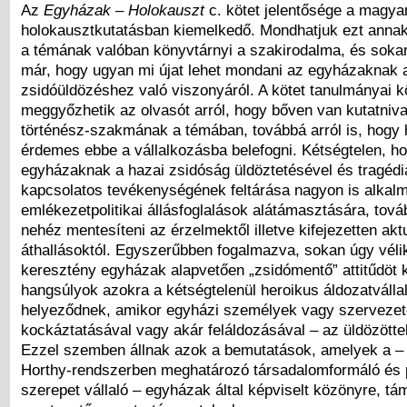
Az
Egyházak –
Holokauszt
c. kötet jelentősége a magya
holokausztkutatásban kiemelkedő. Mondhatjuk ezt annak
a témának valóban könyvtárnyi a szakirodalma, és sokan
már, hogy ugyan mi újat lehet mondani az egyházaknak 
zsidóüldözéshez való viszonyáról. A kötet tanulmányai 
meggyőzhetik az olvasót arról, hogy bőven van kutatniva
történész-szakmának a témában, továbbá arról is, hogy
érdemes ebbe a vállalkozásba belefogni. Kétségtelen, h
egyházaknak a hazai zsidóság üldöztetésével és tragédi
kapcsolatos tevékenységének feltárása nagyon is alkal
emlékezetpolitikai állásfoglalások alátámasztására, tov
nehéz mentesíteni az érzelmektől illetve kifejezetten aktu
áthallásoktól. Egyszerűbben fogalmazva, sokan úgy véli
keresztény egyházak alapvetően „zsidómentő” attitűdöt k
hangsúlyok azokra a kétségtelenül heroikus áldozatválla
helyeződnek, amikor egyházi személyek vagy szervezet
kockáztatásával vagy akár feláldozásával – az üldözöttek
Ezzel szemben állnak azok a bemutatások, amelyek a – n
Horthy-rendszerben meghatározó társadalomformáló és po
szerepet vállaló – egyházak által képviselt közönyre, tá