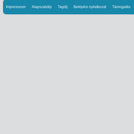
Impresszum
Alapszabály
Tagdíj
Belépési nyilatkozat
Támogatás