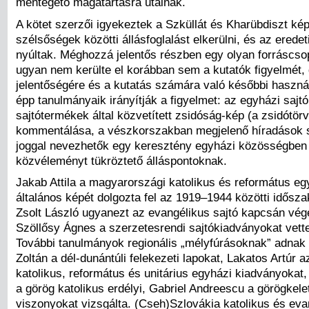
mentegető magatartásra utalnak.
A kötet szerzői igyekeztek a Szküllát és Kharübdiszt kép
szélsőségek közötti állásfoglalást elkerülni, és az erede
nyúltak. Méghozzá jelentős részben egy olyan forráscso
ugyan nem kerülte el korábban sem a kutatók figyelmét,
jelentőségére és a kutatás számára való későbbi haszn
épp tanulmányaik irányítják a figyelmet: az egyházi sajt
sajtótermékek által közvetített zsidóság-kép (a zsidótör
kommentálása, a vészkorszakban megjelenő híradások s
joggal nevezhetők egy keresztény egyházi közösségben
közvéleményt tükröztető álláspontoknak.
Jakab Attila a magyarországi katolikus és református eg
általános képét dolgozta fel az 1919–1944 közötti idős
Zsolt László ugyanezt az evangélikus sajtó kapcsán vége
Szöllősy Ágnes a szerzetesrendi sajtókiadványokat vette
További tanulmányok regionális „mélyfúrásoknak” adnak 
Zoltán a dél-dunántúli felekezeti lapokat, Lakatos Artúr a
katolikus, református és unitárius egyházi kiadványokat,
a görög katolikus erdélyi, Gabriel Andreescu a görögkele
viszonyokat vizsgálta. (Cseh)Szlovákia katolikus és eva