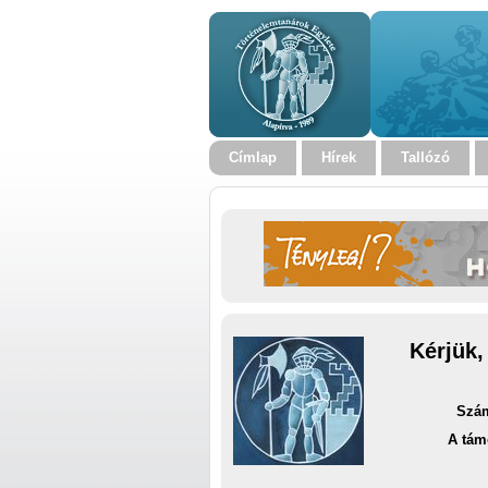
Címlap
Hírek
Tallózó
Kérjük,
Szám
A tám