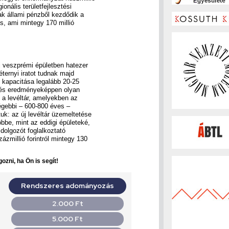
ionális területfejlesztési
sak állami pénzből kezdődik a
is, ami mintegy 170 millió
új veszprémi épületben hatezer
ternyi iratot tudnak majd
ny kapacitása legalább 20-25
ztés eredményeképpen olyan
t a levéltár, amelyekben az
régebbi – 600-800 éves –
k: az új levéltár üzemeltetése
bbe, mint az eddigi épületeké,
 dolgozót foglalkoztató
ázmillió forintról mintegy 130
ozni, ha Ön is segít!