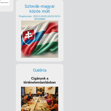
Szlovák-magyar
közös múlt
Projektszám: 2023-2-HU01-KA210-SCH-
000169882
Galéria
Cigányok a
történelemtanításban