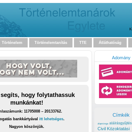
K
Történelem
Történelemtanítás
TTE
Átláthatóság
Adomány
 segíts, hogy folytathassuk
munkánkat!
laszámunk: 11705008 – 20133762.
Címkék
ogatás bankkártyával
itt lehetséges
.
aláírásgyűjtés
alapvizsga
Nagyon köszönjük.
Civil Közoktatási