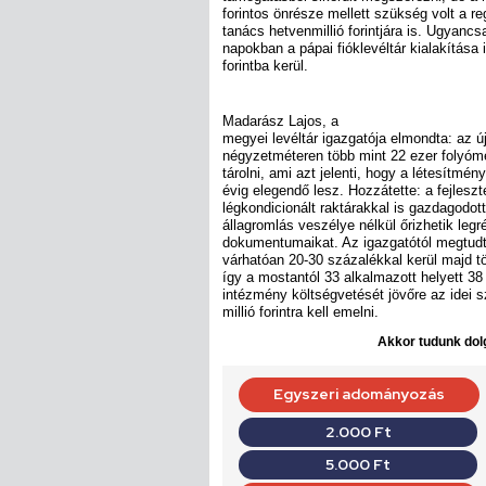
forintos önrésze mellett szükség volt a reg
tanács hetvenmillió forintjára is. Ugyanc
napokban a pápai fióklevéltár kialakítása 
forintba kerül.
Madarász Lajos, a
megyei levéltár igazgatója elmondta: az 
négyzetméteren több mint 22 ezer folyómé
tárolni, ami azt jelenti, hogy a létesítmé
évig elegendő lesz. Hozzátette: a fejles
légkondicionált raktárakkal is gazdagodot
állagromlás veszélye nélkül őrizhetik leg
dokumentumaikat. Az igazgatótól megtudtu
várhatóan 20-30 százalékkal kerül majd tö
így a mostantól 33 alkalmazott helyett 38
intézmény költségvetését jövőre az idei sz
millió forintra kell emelni.
Akkor tudunk dolg