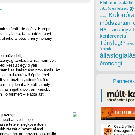
Platform
családtör
gy
emléknap
n
előadás
Különóra
interjú
módszertani 
nak számít, de egész Európát
tankönyv
NAT
k – nyilatkozta az intézményt
konferencia
 elnöke a létesítmény néhány
Tényleg!?
törvény
álhírek
állásfoglalá
yen működött,
atanyag tárolására már nem volt
érettségi
tól készült egy olyan
hatná az intézmény problémáit. Az
utasi altisztképző épületének
t volt tiszthelyettesképző a
Partnerek
em tulajdonába került, amely
ani az ingatlanból, ám később
llió forintért – eladta azt
ig szovjet
apotban volt, teljes
lmassá tétele megközelítően
obb részét címzett állami
 megyei önkormányzat húszmillió