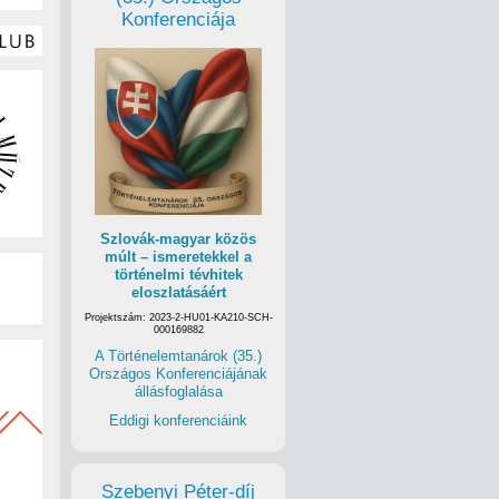
Konferenciája
Szlovák-magyar közös
múlt – ismeretekkel a
történelmi tévhitek
eloszlatásáért
Projektszám: 2023-2-HU01-KA210-SCH-
000169882
A Történelemtanárok (35.)
Országos Konferenciájának
állásfoglalása
Eddigi konferenciáink
Szebenyi Péter-díj