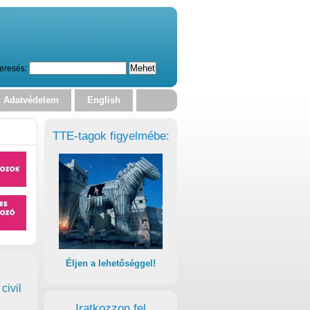
eresés:
Adatvédelem
English
TTE-tagok figyelmébe:
Éljen a lehetőséggel!
civil
Iratkozzon fel