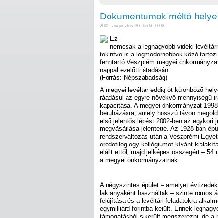
Dokumentumok méltó helye
2005. augusztus 30. kedd, 0:00
Ez
nemcsak a legnagyobb vidéki levéltár
tekintve is a legmodernebbek közé tartozi
fenntartó Veszprém megyei önkormányzat
nappal ezelőtti átadásán.
(Forrás: Népszabadság)
A megyei levéltár eddig öt különböző hel
ráadásul az egyre növekvő mennyiségű ir
kapacitása. A megyei önkormányzat 1998-
beruházásra, amely hosszú távon megold
első jelentős lépést 2002-ben az egykori j
megvásárlása jelentette. Az 1928-ban épül
rendszerváltozás után a Veszprémi Egyet
eredetileg egy kollégiumot kívánt kialakít
elállt ettől, majd jelképes összegért – 54 mi
a megyei önkormányzatnak.
A négyszintes épület – amelyet évtizedek
laktanyaként használtak – szinte romos áll
felújítása és a levéltári feladatokra alka
egymilliárd forintba került. Ennek legnagy
támogatásból sikerült megszerezni, de a