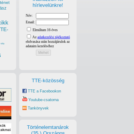
ténet
hírlevelünkre!
ász
cikk
TTE-
vita
s
TTE-közösség
TTE a Facebookon
Youtube-csatorna
Tankönyvek
Történelemtanárok
(35.) Országos