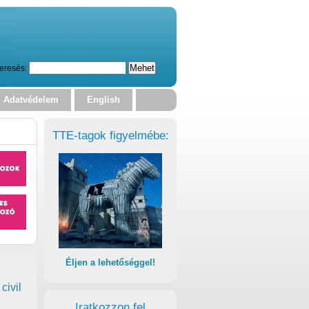
eresés:
Adatvédelem
English
TTE-tagok figyelmébe:
Éljen a lehetőséggel!
civil
Iratkozzon fel