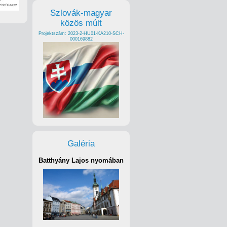
Szlovák-magyar
közös múlt
Projektszám: 2023-2-HU01-KA210-SCH-
000169882
Galéria
Batthyány Lajos nyomában