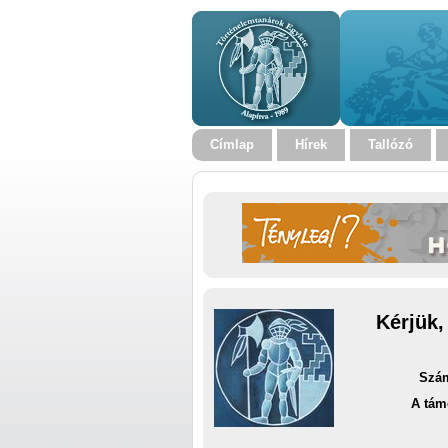
Címlap
Hírek
Tallózó
Kérjük,
Szám
A tám