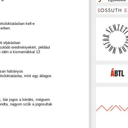
felsőoktatásban kell-e
zerben.
li eljárásban
olódó eredményekért, például
de idén a kismamákkal 13
isan hátrányos
elsőoktatásba, mint egy átlagos
t, bár jogos a kérdés, mégsem
ondta, nagyon szűk a jogosultak