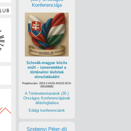
Konferenciája
Szlovák-magyar közös
múlt – ismeretekkel a
történelmi tévhitek
eloszlatásáért
Projektszám: 2023-2-HU01-KA210-SCH-
000169882
A Történelemtanárok (35.)
Országos Konferenciájának
állásfoglalása
Eddigi konferenciáink
Szebenyi Péter-díj