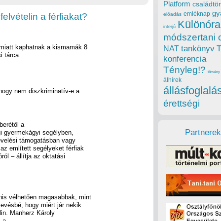
Platform
családtör
gy
emléknap
elvételin a férfiakat?
előadás
Különóra
interjú
módszertani 
i miatt kaphatnak a kismamák 8
tankönyv
NAT
i tárca.
konferencia
Tényleg!?
törvény
álhírek
állásfoglalá
hogy nem diszkriminatív-e a
érettségi
erétől a
Partnerek
gi gyermekágyi segélyben,
velési támogatásban vagy
z említett segélyeket férfiak
ól – állítja az oktatási
anis vélhetően magasabbak, mint
evésbé, hogy miért jár nekik
lin. Manherz Károly
s a