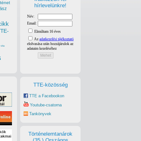
ténet
hírlevelünkre!
ász
cikk
TTE-
vita
s
TTE-közösség
TTE a Facebookon
Youtube-csatorna
Tankönyvek
Történelemtanárok
(35.) Országos