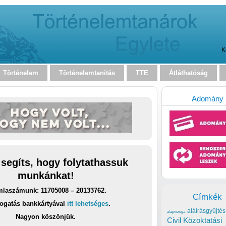
K
Történelem
Történelemtanítás
TTE
Átláthatóság
Adomány
 segíts, hogy folytathassuk
munkánkat!
laszámunk: 11705008 – 20133762.
Címkék
ogatás bankkártyával
itt lehetséges
.
aláírásgyűjtés
alapvizsga
Nagyon köszönjük.
Civil Közoktatási