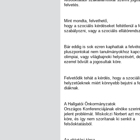
felvetés.
Mint mondta, felvethető,
hogy a szociális kérdéseket feltétlenül a 
szabályozni, vagy a szociális ellátórends
Bár eddig is sok ezren kaphattak a felvéte
pluszpontokat nem tanulmányokhoz kapcs
olimpiai, vagy világbajnoki helyezésért, 
ezerrel bővült a jogosultak köre.
Felvetődik tehát a kérdés, hogy a szociál
helyzetűeknek miért könnyebb bejutni a f
diáknak.
A Hallgatói Önkormányzatok
Országos Konferenciájának elnöke szerin
jelent problémát. Miskolczi Norbert azt m
köre, és így nem szorítanak ki senkit a
felsőoktatásból.
Az oktatási tárca