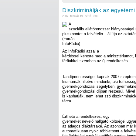
Diszkriminálják az egyetemi f
2007. február 19. hétfő, 0:00
A
szociális ellátórendszer hiányossága
pluszpontot a felvételin – állítja az oktatás
(Forrás:
InfoRádió)
Az InfoRádió azzal a
kérdéssel kereste meg a minisztériumot, 
férfiakkal szemben az új rendelkezés.
Tandíjmentességet kapnak 2007 szeptemb
kismamák, illetve mindenki, aki terhessé
gyermekgondozási segélyben, gyermekne
gyermekgondozási díjban részesül. Mivel a
is kaphatják, nem lehet szó diszkriminációr
tárca.
Érthető a rendelkezés, egy
gyermekét nevelő hallgató költségei ugy
az átlagos diáktársaké. Az azonban már k
automatikusan nyolc többletpont a felvéte
felsőoktatási szakállamtitkár szerint jogo