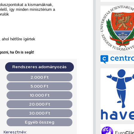
 pluszpontokat a kismamáknak,
elelő, így minden minisztérium a
orulók
 ahol hétfőre ígértek
ozni, ha Ön is segít!