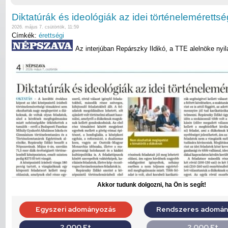
Diktatúrák és ideológiák az idei történelemérettsé
2026. május 7. csütörtök, 11:59
Címkék:
érettségi
Az interjúban Repárszky Ildikó, a TTE alelnöke nyil
Akkor tudunk dolgozni, ha Ön is segít!