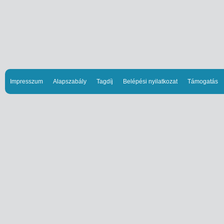
Impresszum
Alapszabály
Tagdíj
Belépési nyilatkozat
Támogatás