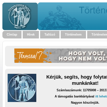
Címlap
Hírek
Tallózó
Történelem
Történele
Kérjük, segíts, hogy folyt
munkánkat!
Számlaszámunk: 11705008 – 2013
A támogatás bankkártyával
itt lehe
Nagyon köszönjük.