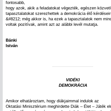
fontosabb,
hogy azok, akik a feladatokat végezték, egészen közvet
tapasztalatokat szerezhettek a demokrácia élő kérdéseir
&#8212; még akkor is, ha ezek a tapasztalatok nem min
voltak pozitívak, amint azt az alábbi levél mutatja.
Bánki
István
VIDÉKI
DEMOKRÁCIA
Amikor elhatároztam, hogy diákjaimmal indulok az
Oktatási Minisztérium meghirdette Diák – Élet – Játék e