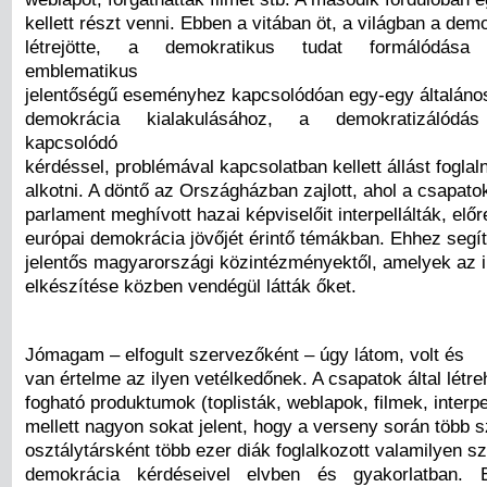
kellett részt venni. Ebben a vitában öt, a világban a dem
létrejötte, a demokratikus tudat formálódása 
emblematikus
jelentőségű eseményhez kapcsolódóan egy-egy általános
demokrácia kialakulásához, a demokratizálódás
kapcsolódó
kérdéssel, problémával kapcsolatban kellett állást foglal
alkotni. A döntő az Országházban zajlott, ahol a csapato
parlament meghívott hazai képviselőit interpellálták, elő
európai demokrácia jövőjét érintő témákban. Ehhez segí
jelentős magyarországi közintézményektől, amelyek az in
elkészítése közben vendégül látták őket.
Jómagam – elfogult szervezőként – úgy látom, volt és
van értelme az ilyen vetélkedőnek. A csapatok által létre
fogható produktumok (toplisták, weblapok, filmek, interpe
mellett nagyon sokat jelent, hogy a verseny során több s
osztálytársként több ezer diák foglalkozott valamilyen sz
demokrácia kérdéseivel elvben és gyakorlatban. 