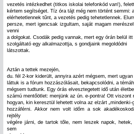
vezetés intézkedhet (titkos iskolai telefonkód van!), fele
kértem segítséget. Tíz óra tájt még nem történt semmi: a
elérhetetlennek tűnt, a vezetés pedig tehetetlennek. Elun
persze, mert igencsak izgultam, saját magam merész
venni
a dolgokat. Csodák pedig vannak, mert egy órán belül itt 
szolgáltató egy alkalmazottja, s gondjaink megoldódni
látszottak.
Aztán a tettek mezején,
du. fél 2-kor kiderült, annyira azért mégsem, mert ugyan 
láttuk is a fórum hozzászólásait, bekapcsolódni, a témá
mégsem tudtunk. Egy órás elvesztegetett idő után életbe 
számú mentőötlet: menjünk az ún. e-pontra! Ott viszont n
hogyan, kin keresztül lehetett volna az elzárt „mindenki
hozzáférni. Akkor nem volt időm a sok akadékoskod
rejtély
végére járni, de tartok tőle, nem leszek napok, hetek
sem