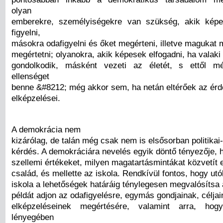
olyan
emberekre, személyiségekre van szükség, akik kép
figyelni,
másokra odafigyelni és őket megérteni, illetve magukat
megértetni; olyanokra, akik képesek elfogadni, ha valaki 
gondolkodik, másként vezeti az életét, s ettől 
ellenséget
benne &#8212; még akkor sem, ha netán eltérőek az érd
elképzelései.
A demokrácia nem
kizárólag, de talán még csak nem is elsősorban politikai-
kérdés. A demokráciára nevelés egyik döntő tényezője, 
szellemi értékeket, milyen magatartásmintákat közvetít 
család, és mellette az iskola. Rendkívül fontos, hogy utó
iskola a lehetőségek határáig ténylegesen megvalósítsa
példát adjon az odafigyelésre, egymás gondjainak, céljai
elképzeléseinek megértésére, valamint arra, hog
lényegében