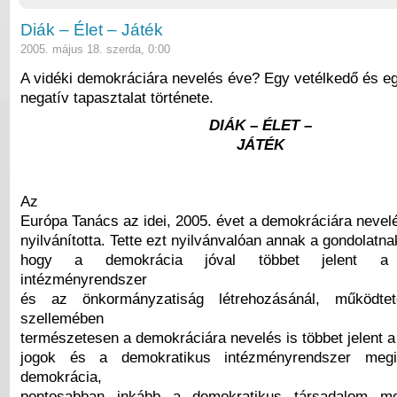
Diák – Élet – Játék
2005. május 18. szerda, 0:00
A vidéki demokráciára nevelés éve? Egy vetélkedő és e
negatív tapasztalat története.
DIÁK – ÉLET –
JÁTÉK
Az
Európa Tanács az idei, 2005. évet a demokráciára neve
nyilvánította. Tette ezt nyilvánvalóan annak a gondolatn
hogy a demokrácia jóval többet jelent a p
intézményrendszer
és az önkormányzatiság létrehozásánál, működtet
szellemében
természetesen a demokráciára nevelés is többet jelent 
jogok és a demokratikus intézményrendszer megi
demokrácia,
pontosabban inkább a demokratikus társadalom me