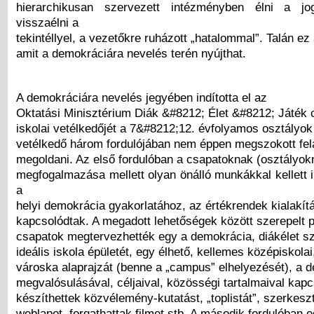
hierarchikusan szervezett intézményben élni a j
visszaélni a
tekintéllyel, a vezetőkre ruházott „hatalommal”. Talán ez 
amit a demokráciára nevelés terén nyújthat.
A demokráciára nevelés jegyében indította el az
Oktatási Minisztérium Diák &#8212; Élet &#8212; Játék
iskolai vetélkedőjét a 7&#8212;12. évfolyamos osztályo
vetélkedő három fordulójában nem éppen megszokott fela
megoldani. Az első fordulóban a csapatoknak (osztályokn
megfogalmazása mellett olyan önálló munkákkal kellett 
a
helyi demokrácia gyakorlatához, az értékrendek kialakí
kapcsolódtak. A megadott lehetőségek között szerepelt p
csapatok megtervezhették egy a demokrácia, diákélet s
ideális iskola épületét, egy élhető, kellemes középiskola
városka alaprajzát (benne a „campus” elhelyezését), a 
megvalósulásával, céljaival, közösségi tartalmaival kap
készíthettek közvélemény-kutatást, „toplistát”, szerkesz
weblapot, forgathattak filmet stb. A második fordulóban 