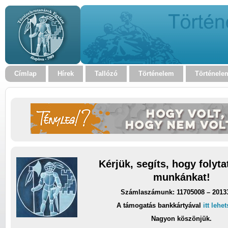
Címlap
Hírek
Tallózó
Történelem
Történele
Kérjük, segíts, hogy folyt
munkánkat!
Számlaszámunk: 11705008 – 2013
A támogatás bankkártyával
itt lehe
Nagyon köszönjük.