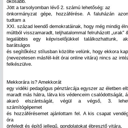
okosabb.
Jött a tarsolyomban lévő 2. számú lehetőség: az
önkormányzat gépe, hozzáférése. A faluházán azonba
tudtam a
XXI. század leendő demokratáinak, hogy még mindig éln
múltból visszamaradt, teljhatalommal felruházott „urak” 
legalábbis egy képviselőjükkel találkozhattunk,
barátságos
és segítőkész stílusban közölte velünk, hogy ekkora kap
(nevezetesen másfél-két órai online vitára) nincs az int
felkészülve.
Mekkorára is? Amekkorát
egy vidéki pedagógus pénztárcája egyszer az életben el
maradt más hátra, látva kis védenceim csalódottságát,
akaró elszántságát, végül a végső, 3. lehet
számítógépemet
és hozzáférésemet ajánlottam fel. A kis csapat vendé
óra
önfeledt és építő jellegű, gondolatokat ébresztő vitára,