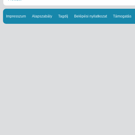
Impresszum
Alapszabály
Tagdíj
Belépési nyilatkozat
Támogatás