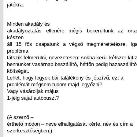
játékra.
Minden akadály és
akadályoztatás ellenére mégis bekerültünk az ors
készen
áll 15 fős csapatunk a végső megmérettetésre. Ig
probléma
látszik felmerülni, nevezetesen: sokba kerül kétszer kifiz
bennünket vasárnap beszállító, hétfőn pedig hazaszállít
költségét.
Lehet, hogy legyek bár találékony és jószívű, ezt a
problémát mégsem tudom majd legyőzni?
Vagy vásároljak május
1-jéig saját autóbuszt?
(A szerző –
érthető módon – neve elhallgatását kérte, név és cím a
szerkesztőségben.)