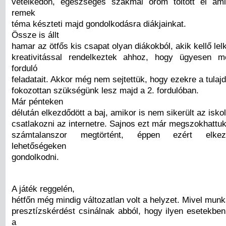
vetélkedőn, egészséges szakmai öröm töltött el ami
remek
téma készteti majd gondolkodásra diákjainkat.
Össze is állt
hamar az ötfős kis csapat olyan diákokból, akik kellő le
kreativitással rendelkeztek ahhoz, hogy ügyesen m
forduló
feladatait. Akkor még nem sejtettük, hogy ezekre a tula
fokozottan szükségünk lesz majd a 2. fordulóban.
Már pénteken
délután elkezdődött a baj, amikor is nem sikerült az isko
csatlakozni az internetre. Sajnos ezt már megszokhattuk
számtalanszor megtörtént, éppen ezért elkez
lehetőségeken
gondolkodni.
A játék reggelén,
hétfőn még mindig változatlan volt a helyzet. Mivel mu
presztízskérdést csinálnak abból, hogy ilyen esetekben
a