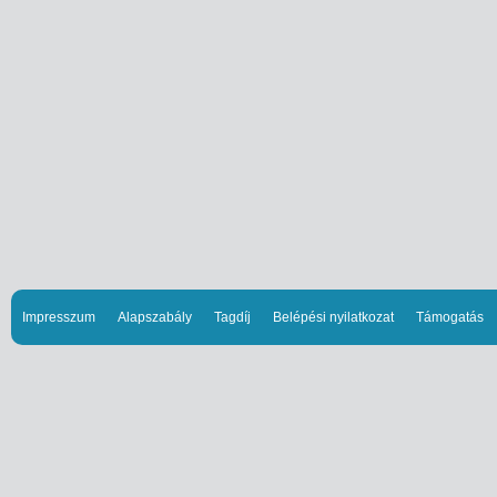
Impresszum
Alapszabály
Tagdíj
Belépési nyilatkozat
Támogatás