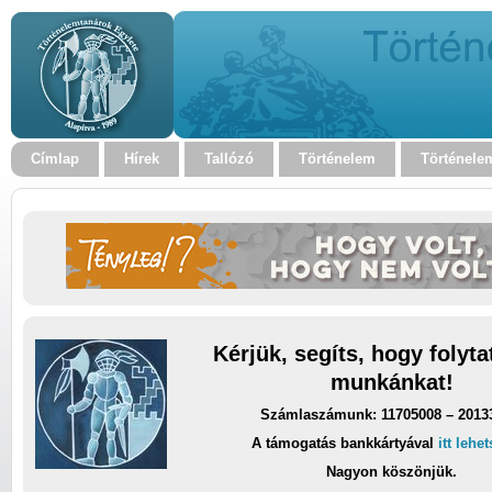
Címlap
Hírek
Tallózó
Történelem
Történele
Kérjük, segíts, hogy folyt
munkánkat!
Számlaszámunk: 11705008 – 2013
A támogatás bankkártyával
itt lehe
Nagyon köszönjük.