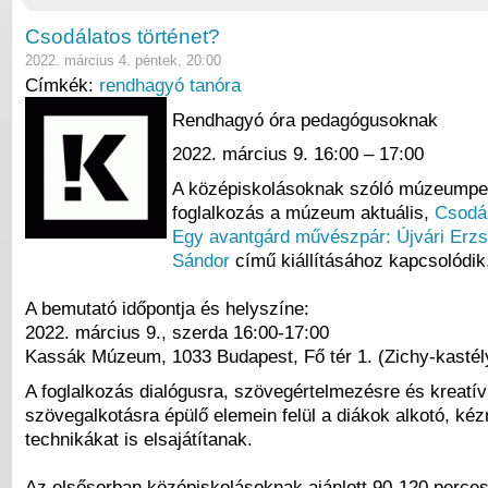
Csodálatos történet?
2022. március 4. péntek, 20:00
Címkék:
rendhagyó tanóra
Rendhagyó óra pedagógusoknak
2022. március 9. 16:00 – 17:00
A középiskolásoknak szóló múzeumpe
foglalkozás a múzeum aktuális,
Csodál
Egy avantgárd művészpár: Újvári Erzs
Sándor
című kiállításához kapcsolódik
A bemutató időpontja és helyszíne:
2022. március 9., szerda 16:00-17:00
Kassák Múzeum, 1033 Budapest, Fő tér 1. (Zichy-kastél
A foglalkozás dialógusra, szövegértelmezésre és kreatív
szövegalkotásra épülő elemein felül a diákok alkotó, k
technikákat is elsajátítanak.
Az elsősorban középiskolásoknak ajánlott 90-120 perces