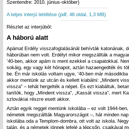
Szentendre: 2010. június-október)
A teljes interjú letöltése (pdf, 48 oldal, 1,3 MB)
Részlet az interjúból:
A háború alatt
Apámat Erdély visszafoglalásánál behívták katonának, d
háborúban nem volt. Erdélyt mikor megszállták a magya
’40-ben, akkor apám is ment ezekkel a csapatokkal. Nem
sokáig, egy vagy két hónapot, aztán hazaengedték és tö
be. Én már iskolás voltam ugye, ’40-ben már másodikba 
akkor mentünk az utcán és kellett kiabálni: „Mindent vis
vissza” – tehát hergelték a népet. És ezt kiabáltuk, betan
tanítók, hogy „Mindent vissza”, „Kassát vissza”, mert Ka
szlovákiai részre esett akkor.
Aztán egyik reggel mentünk iskolába – ez volt 1944-ben,
németek megszállták Magyarországot –, hát minden na
iskolába oda a Templom-dombra, ott volt az iskola. Neg
talán, és a németek jönnek lefelé a lépcsőn, csajkával 