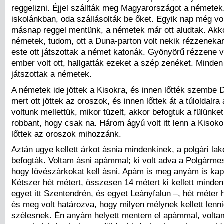
reggelizni. Éjjel szállták meg Magyarországot a németek. 
iskolánkban, oda szállásolták be őket. Egyik nap még vo
másnap reggel mentünk, a németek már ott aludtak. Akkor
németek, tudom, ott a Duna-parton volt nekik rézzeneka
este ott játszottak a német katonák. Gyönyörű rézzene vo
ember volt ott, hallgatták ezeket a szép zenéket. Minden 
játszottak a németek.
A németek ide jöttek a Kisokra, és innen lőtték szembe 
mert ott jöttek az oroszok, és innen lőttek át a túloldalra
voltunk mellettük, mikor tüzelt, akkor befogtuk a fülünke
robbant, hogy csak na. Három ágyú volt itt lenn a Kisok
lőttek az oroszok mihozzánk.
Aztán ugye kellett árkot ásnia mindenkinek, a polgári lak
befogták. Voltam ásni apámmal; ki volt adva a Polgármest
hogy lövészárkokat kell ásni. Apám is meg anyám is kapot
Kétszer hét métert, összesen 14 métert ki kellett minden
egyet itt Szentendrén, és egyet Leányfalun –, hét méter 
és meg volt határozva, hogy milyen mélynek kellett lenni
szélesnek. Én anyám helyett mentem el apámmal, volta