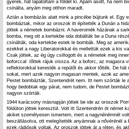
gyerek, hát lapátoltam a földet ki. Apám ásott, ha nem bí
csinálta, anyám meg otthon maradt.
Aztán a bombázás alatt mink a pincébe bújtunk el. Egy e
bombáztak, mikor az oroszok itt építették a Dunán a hida
jöttek a németek bombázni. A haveromék házának a sarká
bomba, meg ott a kertekbe oda dobálták be a Duna részén
csinálták, oda kertekbe estek le bombák. Meg az amerika
ezekkel a nagy Liberatorokkal és mellettük ezek a kis 
Csak jöttek, az ég úgy csillogott és a németek meg inne
boforccal lőttek rájuk vissza. Az a boforc, az magasra vitt
reflektorokkal keresték a repülőt és akkor lőtték. De hát 
sokat, mert azok nagyon magasan mentek, azok az amer
Pestet bombázták, Szentendrét nem. Itt nem szórták le a
hogy bedobtak egy párat, nem tudom, de Pestet bombáz
nagyon szórták.
1944 karácsony másnapján jöttek be ide az oroszok Pom
földúton jöttek keresztül. Volt itt Szentendrén öt német 
akiket személyesen ismertem, mert a nagynénémnél vol
beszállásolva, ott melegítették anyámnak a nővérénél a k
ezek rádiósok voltak. Az oroszok jöttek át a réten, és ak