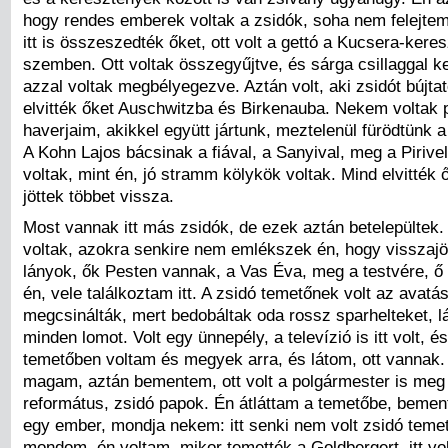
hogy rendes emberek voltak a zsidók, soha nem felejtem
itt is összeszedték őket, ott volt a gettó a Kucsera-keres
szemben. Ott voltak összegyűjtve, és sárga csillaggal kell
azzal voltak megbélyegezve. Aztán volt, aki zsidót bújtat
elvitték őket Auschwitzba és Birkenauba. Nekem voltak 
haverjaim, akikkel együtt jártunk, meztelenül fürödtünk 
A Kohn Lajos bácsinak a fiával, a Sanyival, meg a Pirivel
voltak, mint én, jó stramm kölykök voltak. Mind elvitték
jöttek többet vissza.
Most vannak itt más zsidók, de ezek aztán betelepültek.
voltak, azokra senkire nem emlékszek én, hogy visszajöt
lányok, ők Pesten vannak, a Vas Éva, meg a testvére, ő 
én, vele találkoztam itt. A zsidó temetőnek volt az avatá
megcsinálták, mert bedobáltak oda rossz sparhelteket, 
minden lomot. Volt egy ünnepély, a televízió is itt volt, é
temetőben voltam és megyek arra, és látom, ott vannak
magam, aztán bementem, ott volt a polgármester is meg 
református, zsidó papok. Én átláttam a temetőbe, bemen
egy ember, mondja nekem: itt senki nem volt zsidó teme
mondom, én voltam, mikor temették a Goldbergert, itt vo