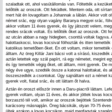
szaladtak ott, ahol vasútállomás van. Föltették a kezüke
lelőtték az oroszok. Ott feküdtek. Mentem oda, ott sírta
mert hát én lovagoltam a Johannak a lábán. Akkor volt o
német srác, egy olyan vagány Baranya megyei srác, fölve
akkor voltam 11 éves gyerek, és így játszott velem, me
rendes srácok voltak. És lelőtték őket az oroszok. Ott fe
az utcán abban a nagy hidegben, csonttá voltak fagyva. A
halottaskocsi, lovas kocsival fölhozták és itten temették e
katolikus temetőben őket. Én ott voltam, mikor temették ő
álltam. Az öreg Killár Jani bácsi volt a sírásó, kiszedték 
aztán letettek egy szál papírt, rá egy németet, megint e
és így temették végig őket, ott álltam, mint gyerek. De
négy éve ugye, szedték össze a katonai halottakat, és a
összeszedték a csontokat. Úgy sajnáltam ezt a német ka
gyerek volt, fiatal srác, és ott láttam őt halva.
Aztán én oroszt először innen a Daru-piacról láttam. Lef
gyerek voltam, olyan 11 éves, és akkor jöttek lovas kocs
borzasztó tél volt, amikor az oroszok bejöttek Szentend
karácsony másnapján. Öreg bácsikák, olyan 70-75 éves
ültek azokon a lovas kocsikon, majd megfagytak szegé