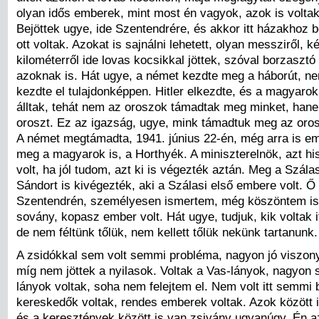
olyan idős emberek, mint most én vagyok, azok is volta
Bejöttek ugye, ide Szentendrére, és akkor itt házakhoz 
ott voltak. Azokat is sajnálni lehetett, olyan messziről, k
kilométerről ide lovas kocsikkal jöttek, szóval borzasztó
azoknak is. Hát ugye, a német kezdte meg a háborút, n
kezdte el tulajdonképpen. Hitler elkezdte, és a magyaro
álltak, tehát nem az oroszok támadtak meg minket, han
oroszt. Ez az igazság, ugye, mink támadtuk meg az oros
A német megtámadta, 1941. június 22-én, még arra is e
meg a magyarok is, a Horthyék. A miniszterelnök, azt h
volt, ha jól tudom, azt ki is végezték aztán. Meg a Szálas
Sándort is kivégezték, aki a Szálasi első embere volt. Ő i
Szentendrén, személyesen ismertem, még köszöntem is 
sovány, kopasz ember volt. Hát ugye, tudjuk, kik voltak it
de nem féltünk tőlük, nem kellett tőlük nekünk tartanunk.
A zsidókkal sem volt semmi probléma, nagyon jó viszony 
míg nem jöttek a nyilasok. Voltak a Vas-lányok, nagyon 
lányok voltak, soha nem felejtem el. Nem volt itt semmi 
kereskedők voltak, rendes emberek voltak. Azok között i
és a keresztények között is van zsivány ugyanúgy. Én 