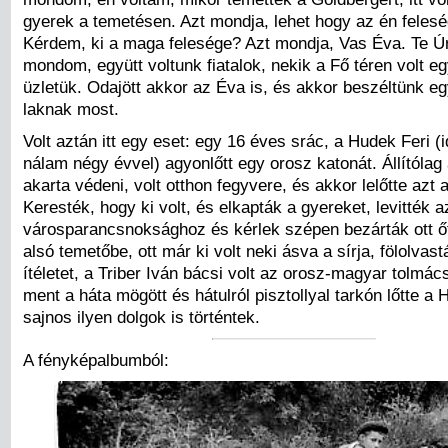
gyerek a temetésen. Azt mondja, lehet hogy az én feleség
Kérdem, ki a maga felesége? Azt mondja, Vas Éva. Te Úr
mondom, együtt voltunk fiatalok, nekik a Fő téren volt e
üzletük. Odajött akkor az Éva is, és akkor beszéltünk eg
laknak most.
Volt aztán itt egy eset: egy 16 éves srác, a Hudek Feri (
nálam négy évvel) agyonlőtt egy orosz katonát. Állítólag 
akarta védeni, volt otthon fegyvere, és akkor lelőtte azt 
Keresték, hogy ki volt, és elkapták a gyereket, levitték 
városparancsnoksághoz és kérlek szépen bezárták ott őt
alsó temetőbe, ott már ki volt neki ásva a sírja, fölolvast
ítéletet, a Triber Iván bácsi volt az orosz-magyar tolmác
ment a háta mögött és hátulról pisztollyal tarkón lőtte a 
sajnos ilyen dolgok is történtek.
A fényképalbumból: