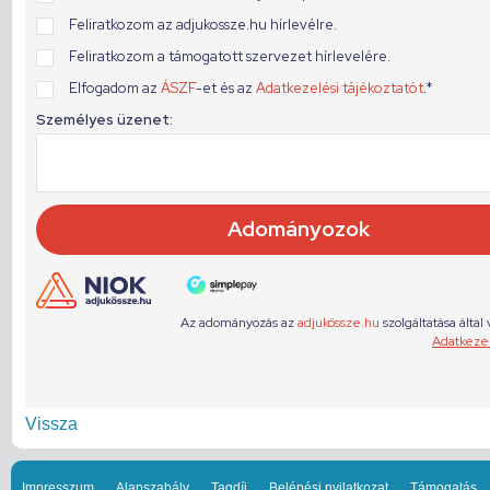
Vissza
Impresszum
Alapszabály
Tagdíj
Belépési nyilatkozat
Támogatás