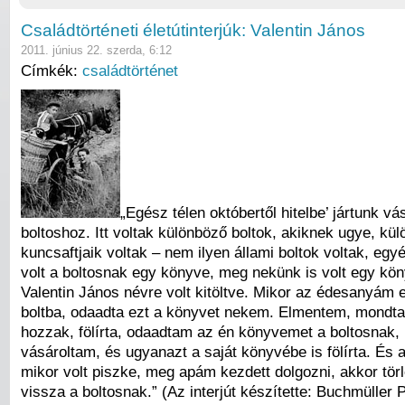
Családtörténeti életútinterjúk: Valentin János
2011. június 22. szerda, 6:12
Címkék:
családtörténet
„Egész télen októbertől hitelbe’ jártunk vá
boltoshoz. Itt voltak különböző boltok, akiknek ugye, kü
kuncsaftjaik voltak – nem ilyen állami boltok voltak, egy
volt a boltosnak egy könyve, meg nekünk is volt egy kö
Valentin János névre volt kitöltve. Mikor az édesanyám e
boltba, odaadta ezt a könyvet nekem. Elmentem, mondt
hozzak, fölírta, odaadtam az én könyvemet a boltosnak, b
vásároltam, és ugyanazt a saját könyvébe is fölírta. És 
mikor volt piszke, meg apám kezdett dolgozni, akkor törl
vissza a boltosnak.” (Az interjút készítette: Buchmüller P