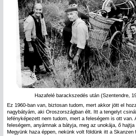
Hazafelé barackszedés után (Szentendre, 1
Ez 1960-ban van, biztosan tudom, mert akkor jött el hoz
nagybátyám, aki Oroszországban élt. Itt a tengelyt csin
lefényképezett nem tudom, mert a feleségem is ott van.
feleségem, anyámnak a bátyja, meg az unokája, ő hajtja
Megyünk haza éppen, nekünk volt földünk itt a Skanzen f