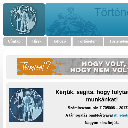
Címlap
Hírek
Tallózó
Történelem
Történele
Kérjük, segíts, hogy folyt
munkánkat!
Számlaszámunk: 11705008 – 2013
A támogatás bankkártyával
itt lehe
Nagyon köszönjük.