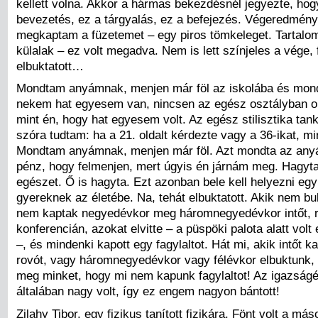
kellett volna. Akkor a hármas bekezdésnél jegyezte, hogy
bevezetés, ez a tárgyalás, ez a befejezés. Végeredmén
megkaptam a füzetemet – egy piros tömkeleget. Tartalom
külalak – ez volt megadva. Nem is lett színjeles a vége, 
elbuktatott…
Mondtam anyámnak, menjen már föl az iskolába és mon
nekem hat egyesem van, nincsen az egész osztályban ol
mint én, hogy hat egyesem volt. Az egész stilisztika tan
szóra tudtam: ha a 21. oldalt kérdezte vagy a 36-ikat, mi
Mondtam anyámnak, menjen már föl. Azt mondta az anyá
pénz, hogy felmenjen, mert úgyis én járnám meg. Hagyt
egészet. Ő is hagyta. Ezt azonban bele kell helyezni eg
gyereknek az életébe. Na, tehát elbuktatott. Akik nem bu
nem kaptak negyedévkor meg háromnegyedévkor intőt, r
konferencián, azokat elvitte – a püspöki palota alatt vol
–, és mindenki kapott egy fagylaltot. Hát mi, akik intőt 
rovót, vagy háromnegyedévkor vagy félévkor elbuktunk, 
meg minket, hogy mi nem kapunk fagylaltot! Az igazság
általában nagy volt, így ez engem nagyon bántott!
Zilahy Tibor, egy fizikus tanított fizikára. Fönt volt a má