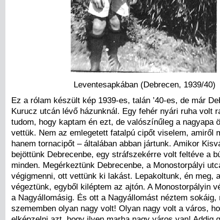
Leventesapkában (Debrecen, 1939/40)
Ez a rólam készült kép 1939-es, talán ’40-es, de már De
Kurucz utcán lévő házunknál. Egy fehér nyári ruha volt 
tudom, hogy kaptam én ezt, de valószínűleg a nagyapa 
vettük. Nem az emlegetett fatalpú cipőt viselem, amiről 
hanem tornacipőt – általában abban jártunk. Amikor Kisv
bejöttünk Debrecenbe, egy stráfszekérre volt feltéve a 
minden. Megérkeztünk Debrecenbe, a Monostorpályi utcá
végigmenni, ott vettünk ki lakást. Lepakoltunk, én meg, 
végeztünk, egyből kiléptem az ajtón. A Monostorpályin vé
a Nagyállomásig. És ott a Nagyállomást néztem sokáig, 
szememben olyan nagy volt! Olyan nagy volt a város, h
elképzelni azt, hogy ilyen marha nagy város van! Addig 