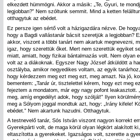
elkezdett hümmögni. Akkor a másik: „Te, Gyuri, te mondja
legjobban?” Nem szóltunk semmit. Mind a ketten felálltu
otthagytuk az ebédet.
Ez persze igen sértő volt a házigazdára nézve. De hogy
hogy a Bagdi vallástanár bácsit szeretjük a legjobban? E
akkor, viszont a többi tanárt nem akartuk megnevezni, m
igaz, hogy szerettük őket. Mert nem szerettük egyiket s
miatt, amiatt, hogy fizikai bántalmazás volt. Nem olyan 
volt az a diákoknak. Egyszer Nagy József átküldött a h
osztályba, amikor negyedikes voltam, az egyik tanárhoz
hogy kérdezzem meg ezt meg ezt, meg amazt. Na jó, ko
bementem: „Tanár úr, tisztelettel kérem, hogy ezt meg 
fejeztem a mondatom, már egy nagy pofont leakasztott. 
meg, amíg engedélyt adok, hogy szóljál!” Ilyen körülmén
meg a Sólyom joggal mondtuk azt, hogy: „Irány kifele! K
ebédet.” Nem akartunk hazudni. Otthagytuk.
A testnevelő tanár, Sós István viszont nagyon korrekt em
Gyerekpárti volt, de maga körül olyan légkört alakított ki
eltaszította a gyerekeket. Igazságos volt, szerette a gy