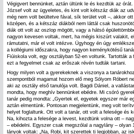
Végigvert bennünket, aztán ültünk le és kezdtük az órát
József volt az ügyeletes, és kint volt kétszáz diák az u
még nem volt beültetve fával, sík terület volt –, akkor ott
középen, és a kétszáz diákból nem láttál csak huszonöt
diák ott volt az oszlop mögött, vagy a hátsó épülettömbb
nagyon kevesen voltak, mert, ha mégis kiszúrt valakit, e
rámutatni, már el volt intézve. Úgyhogy én úgy emléksz
a kollégiumi időszakra, hogy nagyon keménykötésű tanár
Fiúiskola volt, egy osztályban 52-en voltunk. Tartották a
ezt a fegyelmet csak az erőszak révén tudták tartani.
Hogy milyen volt a gyerekeknek a viszonya a tanárokho
szempontból magamat hozom elő meg Sólyom Róbert ne
aki az osztály első tanulója volt. Bagdi Dániel, a vallást
mondta, hogy meghív bennünket ebédre. Mi csóró gyerek
tanár pedig mondta: „Gyertek el, egyetek egyszer már eg
aztán elmentünk. Pontosan megjelentünk, meg volt terítv
helyet foglaltunk. Ott volt a tanár, ott volt a felesége és 
Na, kihozta a felesége a levest, kezdtünk volna ott – na
– ebédelni. Egyszer csak megszólal a nagylány – olyan 
lányok voltak: „Na, Robi, kit szerettek ti legjobban, az i