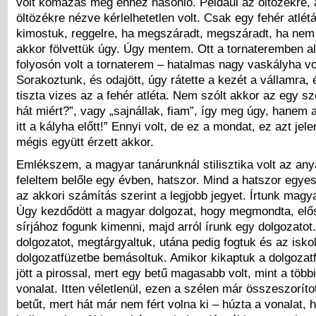
volt komázás meg ehhez hasonló. Például az öltözékre, 
öltözékre nézve kérlelhetetlen volt. Csak egy fehér atlétá
kimostuk, reggelre, ha megszáradt, megszáradt, ha nem
akkor fölvettük úgy. Úgy mentem. Ott a tornateremben al
folyosón volt a tornaterem – hatalmas nagy vaskályha vo
Sorakoztunk, és odajött, úgy rátette a kezét a vállamra, 
tiszta vizes az a fehér atléta. Nem szólt akkor az egy sz
hát miért?”, vagy „sajnállak, fiam”, így meg úgy, hanem a
itt a kályha előtt!” Ennyi volt, de ez a mondat, ez azt jele
mégis együtt érzett akkor.
Emlékszem, a magyar tanárunknál stilisztika volt az an
feleltem belőle egy évben, hatszor. Mind a hatszor egyes
az akkori számítás szerint a legjobb jegyet. Írtunk magy
Úgy kezdődött a magyar dolgozat, hogy megmondta, elő
sírjához fogunk kimenni, majd arról írunk egy dolgozatot
dolgozatot, megtárgyaltuk, utána pedig fogtuk és az iskol
dolgozatfüzetbe bemásoltuk. Amikor kikaptuk a dolgozatf
jött a pirossal, mert egy betű magasabb volt, mint a többi
vonalat. Itten véletlenül, ezen a szélen már összeszoríto
betűt, mert hát már nem fért volna ki – húzta a vonalat, 