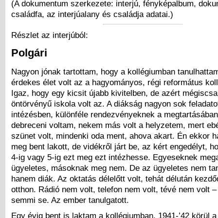
(A dokumentum szerkezete: interjú, fényképalbum, dok
családfa, az interjúalany és családja adatai.)
Részlet az interjúból:
Polgári
Nagyon jónak tartottam, hogy a kollégiumban tanulhattam
érdekes élet volt az a hagyományos, régi református koll
Igaz, hogy egy kicsit újabb kivitelben, de azért mégiscs
öntörvényű iskola volt az. A diákság nagyon sok feladatot
intézésben, különféle rendezvényeknek a megtartásában
debreceni voltam, nekem más volt a helyzetem, mert ebé
szünet volt, mindenki oda ment, ahova akart. Én ekkor 
meg bent lakott, de vidékről járt be, az kért engedélyt, h
4-ig vagy 5-ig ezt meg ezt intézhesse. Egyeseknek meg
ügyeletes, másoknak meg nem. De az ügyeletes nem tan
hanem diák. Az oktatás délelőtt volt, tehát délután kezdő
otthon. Rádió nem volt, telefon nem volt, tévé nem volt –
semmi se. Az ember tanulgatott.
Egy évig bent is laktam a kollégiumban, 1941-’42 körül a