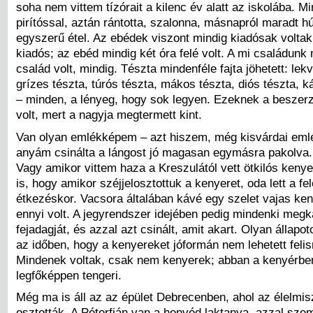
soha nem vittem tízórait a kilenc év alatt az iskolába. Mi
pirítóssal, aztán rántotta, szalonna, másnapról maradt 
egyszerű étel. Az ebédek viszont mindig kiadósak voltak
kiadós; az ebéd mindig két óra felé volt. A mi családunk
család volt, mindig. Tészta mindenféle fajta jöhetett: lek
grízes tészta, túrós tészta, mákos tészta, diós tészta, 
– minden, a lényeg, hogy sok legyen. Ezeknek a besze
volt, mert a nagyja megtermett kint.
Van olyan emlékképem – azt hiszem, még kisvárdai eml
anyám csinálta a lángost jó magasan egymásra pakolva.
Vagy amikor vittem haza a Kreszulától vett ötkilós kenyer
is, hogy amikor széjjelosztottuk a kenyeret, oda lett a fe
étkezéskor. Vacsora általában kávé egy szelet vajas ken
ennyi volt. A jegyrendszer idejében pedig mindenki meg
fejadagját, és azzal azt csinált, amit akart. Olyan állapo
az időben, hogy a kenyereket jóformán nem lehetett felis
Mindenek voltak, csak nem kenyerek; abban a kenyérben
legfőképpen tengeri.
Még ma is áll az az épület Debrecenben, ahol az élelmis
osztották. A Péterfián van a honvéd laktanya, azzal sze