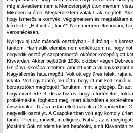
míg eltévedtem; nem a Monostorpályi úton mentem viss
Mikepércsi úton. Megkérdeztem valakit, aki segített. Akk
hogy ismerős a környék, végigmentem és megtaláltam a
kérdezte: „Hol voltál, fiam?” Nem mertem elmondani, ho
városnézésen.
Nyírgyulaj után második osztályban – állítólag – a keres
tanítóm. Harmadik elemibe nem emlékszem rá, hogy hol 
negyedik osztályt szeptembertől október közepéig ott kell
Kisvárdán. Akkor bejöttünk 1938. október végén Debrec
Ghilányi iskolába mentem, ami ott volt a villanyközpont m
Nagyállomás háta mögött. Volt ott egy üres telek, rajta 
iskola. Volt egy tanító, aki látta, hogy itt mit kell csináln
borzasztóan megfogott! Tanultam, mint a gőzgép. Én az
hogy mivel érte el, de az biztos, hogy a történelmi, földra
problémákkal foghatott meg, mert állandóan a történelme
évszámokat. Utána aztán elköltöztünk a Csapókertbe. Ot
negyedik osztályt. A Csapókertben volt egy komoly úriem
tanító. Precíz, művelt, intelligens. Nahát, az is megfogo
jócskán! Sok mindent kellett bepótolni, amit Kisvárdán ne