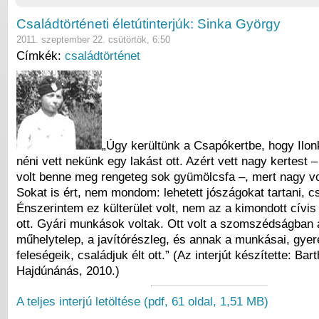
Családtörténeti életútinterjúk: Sinka György
2011. szeptember 22. csütörtök, 6:50
Címkék:
családtörténet
„Úgy kerültünk a Csapókertbe, hogy Ilo
néni vett nekünk egy lakást ott. Azért vett nagy kertest 
volt benne meg rengeteg sok gyümölcsfa –, mert nagy vo
Sokat is ért, nem mondom: lehetett jószágokat tartani, csi
Énszerintem ez külterület volt, nem az a kimondott cívis
ott. Gyári munkások voltak. Ott volt a szomszédságban
műhelytelep, a javítórészleg, és annak a munkásai, gyer
feleségeik, családjuk élt ott.” (Az interjút készítette: Bar
Hajdúnánás, 2010.)
A teljes interjú letöltése (pdf, 61 oldal, 1,51 MB)