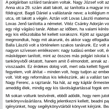
A polgáriban szilárd tanáraim voltak. Nagy József volt a
Anna utca 29. szám alatt lakott, az tanította a magyar ir
földrajzot. Bagdi Dániel a vallástanár neve; a kollégium 
utca, ott lakott a végén. Aztán volt Lovas László matema
Lovas Jenő tanította a németet. Vitéz Csánky Adorján vol
egy régi vágású tanár. Abban az időben, ha valami kérés
egy kis előszobába fel kellett sorakozni. Kijött az igazga
megmondtuk, hogy mit akarunk, és akkor vagy elfogadta
Balla László volt a történelem szakos tanárunk. Ez volt a
nagyon szívesen emlékezem: nagy tudású ember volt, 
másképpen tanított, mint az összes más polgári iskolai 
tankönyvből oktatott, hanem amit ő elmondott, annak az 
visszaadni. Ez érdekes dolog volt, mert oda kellett figyel
fegyelem, volt áhítat – minden volt, hogy tudjon az embe
volt. Volt egy református kis lelkészünk, aki a vallást taní
Nagy Ferenc, a rajztanár. Na hát, az egy káplár őrmester 
ameddig élek, mindig egy kis távolságtartással fogok em
Mi sokan voltunk testvérek, ebből adódik, hogy nem jutot
tankönyvvásárlásra. Mindig jelentkezni kellett, beadni pa
igényünket, hogy segélykönyvtárból könyvet kérjünk. Be