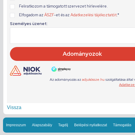
Vissza
Impresszum
Alapszabály
Tagdíj
Belépési nyilatkozat
Támogatás