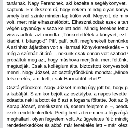
tanárnak, Nagy Ferencnek, aki kezelte a segélykönyvet,
kaptunk. Emlékszem rá, hogy nekem mindig olyan könyv 
amelyiknél szinte minden lap külön volt. Megvolt, de min
volt, mert már elhasználódott. Elhasználódtak ezek a ta
végén ugyanúgy vissza kellett adni. Mindig fenekes lett 
visszaadtuk, azt mondta: „Tönkretettétek a könyvet, ezt
kiadni, ti bitangok!” Piff, paff, puff, megfenekelt bennünk
A színház átjáróban volt a Harmati Könyvkereskedés – 
még a színház átjáró –, nekünk csak onnan volt szabad 
próbáltuk meg azt, hogy máshova menjünk, mert féltünk,
megtudják. Csak a kollégium által biztosított könyvesbolt
menni. Nagy József, az osztályfőnökünk mondta: „Minden
felszerelés, ami kell, csak Harmatitól lehet!”
Osztályfőnököm, Nagy József mindig úgy jött be, hogy p
a kabátját. S amikor bejött az osztályba, a napos levette 
odaadta neki a botot és ő azt a fogasra föltette. Jött az 
Karap József, emlékszem rá, sosem felejtem el –, beadt
ezek rendetlenkedtek. Pedig bent a teremben a légyzúgá
meghallani, olyan fegyelem volt. Az ügyeletes félt; mindig 
rendetlenkedőket és abból már fenekelés lett – már kész