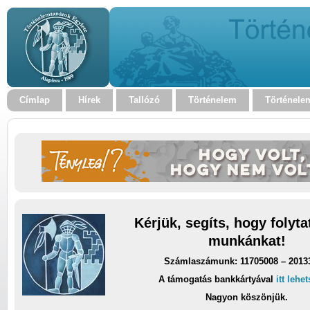
Címlap
Hírek
Tallózó
Történelem
Történele
Kérjük, segíts, hogy folyt
munkánkat!
Számlaszámunk: 11705008 – 2013
A támogatás bankkártyával
itt lehe
Nagyon köszönjük.