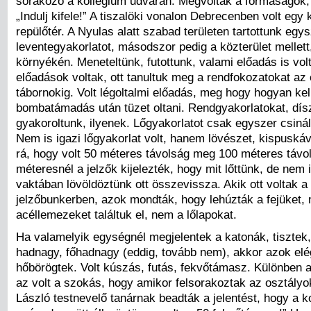
sorakozó a kollégium udvarán. Megvoltak a formaságok,
„Indulj kifele!” A tiszalöki vonalon Debrecenben volt egy k
repülőtér. A Nyulas alatt szabad területen tartottunk egy
leventegyakorlatot, másodszor pedig a közterület mellett
környékén. Meneteltünk, futottunk, valami előadás is vol
előadások voltak, ott tanultuk meg a rendfokozatokat az 
tábornokig. Volt légoltalmi előadás, meg hogy hogyan kel
bombatámadás után tüzet oltani. Rendgyakorlatokat, dí
gyakoroltunk, ilyenek. Lőgyakorlatot csak egyszer csinál
Nem is igazi lőgyakorlat volt, hanem lövészet, kispusk
rá, hogy volt 50 méteres távolság meg 100 méteres távo
méteresnél a jelzők kijelezték, hogy mit lőttünk, de nem i
vaktában lövöldöztünk ott összevissza. Akik ott voltak a
jelzőbunkerben, azok mondták, hogy lehúzták a fejüket, 
acéllemezeket találtuk el, nem a lőlapokat.
Ha valamelyik egységnél megjelentek a katonák, tisztek
hadnagy, főhadnagy (eddig, tovább nem), akkor azok elé
hőbörögtek. Volt kúszás, futás, fekvőtámasz. Különben 
az volt a szokás, hogy amikor felsorakoztak az osztályo
László testnevelő tanárnak beadták a jelentést, hogy a k