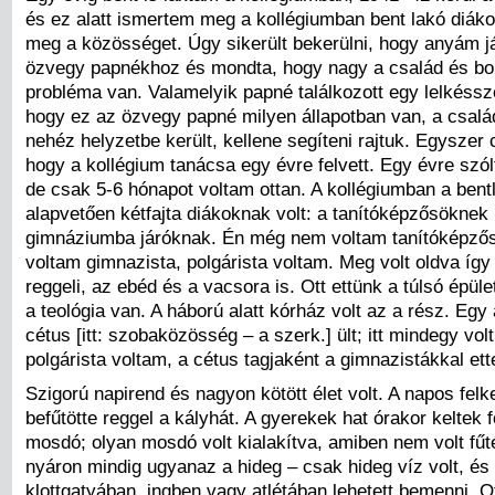
és ez alatt ismertem meg a kollégiumban bent lakó diáko
meg a közösséget. Úgy sikerült bekerülni, hogy anyám já
özvegy papnékhoz és mondta, hogy nagy a család és bo
probléma van. Valamelyik papné találkozott egy lelkéssz
hogy ez az özvegy papné milyen állapotban van, a csalá
nehéz helyzetbe került, kellene segíteni rajtuk. Egyszer
hogy a kollégium tanácsa egy évre felvett. Egy évre szól
de csak 5-6 hónapot voltam ottan. A kollégiumban a bent
alapvetően kétfajta diákoknak volt: a tanítóképzősöknek
gimnáziumba járóknak. Én még nem voltam tanítóképző
voltam gimnazista, polgárista voltam. Meg volt oldva íg
reggeli, az ebéd és a vacsora is. Ott ettünk a túlsó épül
a teológia van. A háború alatt kórház volt az a rész. Egy
cétus [itt: szobaközösség – a szerk.] ült; itt mindegy vol
polgárista voltam, a cétus tagjaként a gimnazistákkal et
Szigorú napirend és nagyon kötött élet volt. A napos felke
befűtötte reggel a kályhát. A gyerekek hat órakor keltek f
mosdó; olyan mosdó volt kialakítva, amiben nem volt fűté
nyáron mindig ugyanaz a hideg – csak hideg víz volt, és
klottgatyában, ingben vagy atlétában lehetett bemenni. Ot