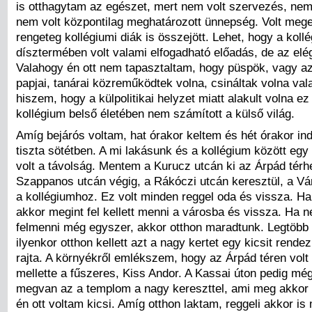
is otthagytam az egészet, mert nem volt szervezés, nem 
nem volt központilag meghatározott ünnepség. Volt meg
rengeteg kollégiumi diák is összejött. Lehet, hogy a koll
dísztermében volt valami elfogadható előadás, de az elé
Valahogy én ott nem tapasztaltam, hogy püspök, vagy a
papjai, tanárai közreműködtek volna, csináltak volna va
hiszem, hogy a külpolitikai helyzet miatt alakult volna ez
kollégium belső életében nem számított a külső világ.
Amíg bejárós voltam, hat órakor keltem és hét órakor ind
tiszta sötétben. A mi lakásunk és a kollégium között eg
volt a távolság. Mentem a Kurucz utcán ki az Árpád térh
Szappanos utcán végig, a Rákóczi utcán keresztül, a Vár
a kollégiumhoz. Ez volt minden reggel oda és vissza. Ha 
akkor megint fel kellett menni a városba és vissza. Ha n
felmenni még egyszer, akkor otthon maradtunk. Legtöbb
ilyenkor otthon kellett azt a nagy kertet egy kicsit rendez
rajta. A környékről emlékszem, hogy az Árpád téren volt
mellette a fűszeres, Kiss Andor. A Kassai úton pedig mé
megvan az a templom a nagy kereszttel, ami meg akkor 
én ott voltam kicsi. Amíg otthon laktam, reggeli akkor is 