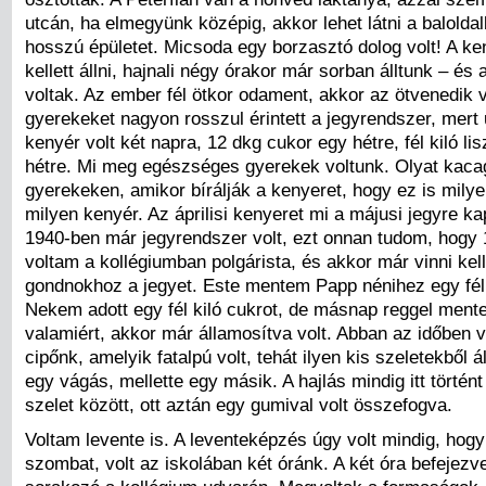
utcán, ha elmegyünk középig, akkor lehet látni a balolda
hosszú épületet. Micsoda egy borzasztó dolog volt! A ke
kellett állni, hajnali négy órakor már sorban álltunk – és
voltak. Az ember fél ötkor odament, akkor az ötvenedik 
gyerekeket nagyon rosszul érintett a jegyrendszer, mert
kenyér volt két napra, 12 dkg cukor egy hétre, fél kiló li
hétre. Mi meg egészséges gyerekek voltunk. Olyat kaca
gyerekeken, amikor bírálják a kenyeret, hogy ez is milye
milyen kenyér. Az áprilisi kenyeret mi a májusi jegyre 
1940-ben már jegyrendszer volt, ezt onnan tudom, hogy 1
voltam a kollégiumban polgárista, és akkor már vinni kell
gondnokhoz a jegyet. Este mentem Papp nénihez egy fél 
Nekem adott egy fél kiló cukrot, de másnap reggel men
valamiért, akkor már államosítva volt. Abban az időben v
cipőnk, amelyik fatalpú volt, tehát ilyen kis szeletekből áll
egy vágás, mellette egy másik. A hajlás mindig itt történ
szelet között, ott aztán egy gumival volt összefogva.
Voltam levente is. A leventeképzés úgy volt mindig, hogy 
szombat, volt az iskolában két óránk. A két óra befejezv