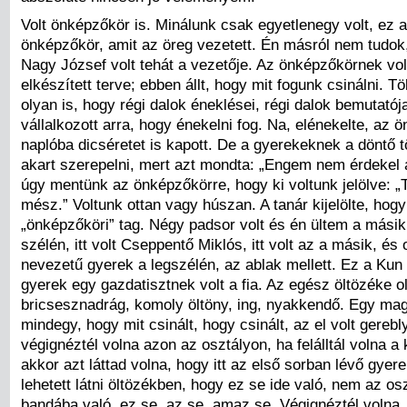
Volt önképzőkör is. Minálunk csak egyetlenegy volt, ez 
önképzőkör, amit az öreg vezetett. Én másról nem tudok,
Nagy József volt tehát a vezetője. Az önképzőkörnek volt
elkészített terve; ebben állt, hogy mit fogunk csinálni. T
olyan is, hogy régi dalok éneklései, régi dalok bemutatój
vállalkozott arra, hogy énekelni fog. Na, elénekelte, az 
naplóba dicséretet is kapott. De a gyerekeknek a döntő
akart szerepelni, mert azt mondta: „Engem nem érdekel 
úgy mentünk az önképzőkörre, hogy ki voltunk jelölve: „Te 
mész.” Voltunk ottan vagy húszan. A tanár kijelölte, hogy
„önképzőköri” tag. Négy padsor volt és én ültem a mási
szélén, itt volt Cseppentő Miklós, itt volt az a másik, és 
nevezetű gyerek a legszélén, az ablak mellett. Ez a Kun
gyerek egy gazdatisztnek volt a fia. Az egész öltözéke ol
bricsesznadrág, komoly öltöny, ing, nyakkendő. Egy maga
mindegy, hogy mit csinált, hogy csinált, az el volt gerebl
végignéztél volna azon az osztályon, ha felálltál volna a 
akkor azt láttad volna, hogy itt az első sorban lévő gyer
lehetett látni öltözékben, hogy ez se ide való, nem az osz
bandába való, ez se, az se, amaz se. Végignéztél volna, 