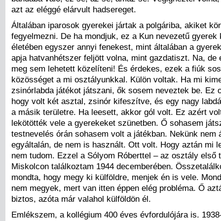
azt az eléggé elárvult hadsereget.
Általában iparosok gyerekei jártak a polgáriba, akiket kö
fegyelmezni. De ha mondjuk, ez a Kun nevezetű gyerek 
életében egyszer annyi fenekest, mint általában a gyere
apja hatvanhétszer feljött volna, mint gazdatiszt. Na, de 
meg sem lehetett közelíteni! És érdekes, ezek a fiúk sos
közösséget a mi osztályunkkal. Külön voltak. Ha mi kim
zsinórlabda játékot játszani, ők sosem neveztek be. Ez ol
hogy volt két asztal, zsinór kifeszítve, és egy nagy labdát
a másik területre. Ha leesett, akkor gól volt. Ez azért vol
lekötötték vele a gyerekeket szünetben. Ő sohasem játsz
testnevelés órán sohasem volt a játékban. Nekünk nem á
egyáltalán, de nem is használt. Ott volt. Hogy aztán mi le
nem tudom. Ezzel a Sólyom Róberttel – az osztály első t
Miskolcon találkoztam 1944 decemberében. Összetalálk
mondta, hogy megy ki külföldre, menjek én is vele. Mon
nem megyek, mert van itten éppen elég probléma. Ő azt
biztos, azóta már valahol külföldön él.
Emlékszem, a kollégium 400 éves évfordulójára is. 1938-