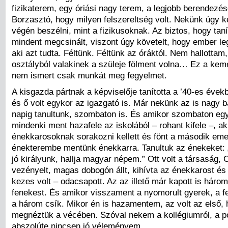
fizikaterem, egy óriási nagy terem, a legjobb berendezése
Borzasztó, hogy milyen felszereltség volt. Nekünk úgy ke
végén beszélni, mint a fizikusoknak. Az biztos, hogy taní
mindent megcsinált, viszont úgy követelt, hogy ember le
aki azt tudta. Féltünk. Féltünk az óráktól. Nem hallottam
osztályból valakinek a szüleje fölment volna… Ez a kemé
nem ismert csak munkát meg fegyelmet.
A kisgazda pártnak a képviselője tanította a ’40-es évek
és ő volt egykor az igazgató is. Már nekünk az is nagy ba
napig tanultunk, szombaton is. És amikor szombaton eg
mindenki ment hazafele az iskolából – rohant kifele –, a
énekkarosoknak sorakozni kellett és fönt a második eme
énekterembe mentünk énekkarra. Tanultuk az énekeket: 
jó királyunk, hallja magyar népem.” Ott volt a társaság,
vezényelt, magas dobogón állt, kihívta az énekkarost és f
kezes volt – odacsapott. Az az illető már kapott is háro
fenekest. És amikor visszament a nyomorult gyerek, a fe
a három csík. Mikor én is hazamentem, az volt az első,
megnéztük a vécében. Szóval nekem a kollégiumról, a pol
abszolúte nincsen jó véleményem.