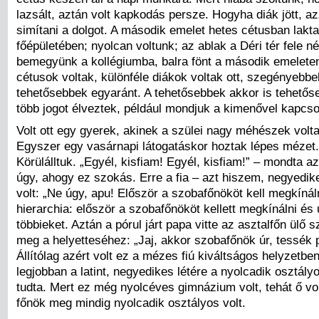
lazsált, aztán volt kapkodás persze. Hogyha diák jött, azz
simítani a dolgot. A második emelet hetes cétusban lakt
főépületében; nyolcan voltunk; az ablak a Déri tér fele n
bemegyünk a kollégiumba, balra fönt a második emelete
cétusok voltak, különféle diákok voltak ott, szegényebbe
tehetősebbek egyaránt. A tehetősebbek akkor is tehetős
több jogot élveztek, például mondjuk a kimenővel kapcso
Volt ott egy gyerek, akinek a szülei nagy méhészek volt
Egyszer egy vasárnapi látogatáskor hoztak lépes mézet.
Körülálltuk. „Egyél, kisfiam! Egyél, kisfiam!” – mondta a
úgy, ahogy ez szokás. Erre a fia – azt hiszem, negyedik
volt: „Ne úgy, apu! Először a szobafőnököt kell megkínál
hierarchia: először a szobafőnököt kellett megkínálni és 
többieket. Aztán a pórul járt papa vitte az asztalfőn ülő
meg a helyetteséhez: „Jaj, akkor szobafőnök úr, tessék 
Állítólag azért volt ez a mézes fiú kiváltságos helyzetben
legjobban a latint, negyedikes létére a nyolcadik osztályo
tudta. Mert ez még nyolcéves gimnázium volt, tehát ő vo
főnök meg mindig nyolcadik osztályos volt.