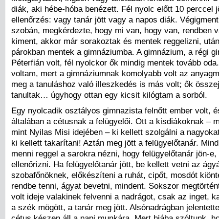
diák, aki hébe-hóba benézett. Fél nyolc előtt 10 perccel j
ellenőrzés: vagy tanár jött vagy a napos diák. Végigmen
szobán, megkérdezte, hogy mi van, hogy van, rendben v
kiment, akkor már sorakoztak és mentek reggelizni, utá
párokban mentek a gimnáziumba. A gimnázium, a régi g
Péterfián volt, fél nyolckor ők mindig mentek tovább oda.
voltam, mert a gimnáziumnak komolyabb volt az anyag
meg a tanuláshoz való illeszkedés is más volt; ők összejö
tanultak… úgyhogy ottan egy kicsit kilógtam a sorból.
Egy nyolcadik osztályos gimnazista felnőtt ember volt, é
általában a cétusnak a felügyelői. Ott a kisdiákoknak –
mint Nyilas Misi idejében – ki kellett szolgálni a nagyoka
ki kellett takarítani! Aztán meg jött a felügyelőtanár. Mindi
menni reggel a sarokra nézni, hogy felügyelőtanár jön-e,
ellenőrizni. Ha felügyelőtanár jött, be kellett vetni az ágy
szobafőnöknek, előkészíteni a ruhát, cipőt, mosdót kiönte
rendbe tenni, ágyat bevetni, mindent. Sokszor megtörté
volt ideje valakinek felvenni a nadrágot, csak az inget, ka
a szék mögött, a tanár meg jött. Alsónadrágban jelentett
cétus készen áll a napi munkára. Mert hiába szóltunk, ho